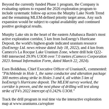
Beyond the currently funded Phase 1 program, the Company is
evaluating options to expand the 2026 exploration program to
include systematic follow-up across the Murphy Lake North Trend
and the remaining MLEM-defined priority target areas. Any such
expansion would be subject to capital availability and continued
positive geological results.
Murphy Lake sits in the heart of the eastern Athabasca Basin's most
active exploration corridor, 5 km from IsoEnergy's Hurricane
Deposit, the world's highest-grade indicated uranium resource
(IsoEnergy Ltd. news release dated July 18, 2022)
, and 4 km from
Cameco's La Rocque Lake Uranium Zone, where drill hole Q22-
040 intersected 29.9% U3O8 over 7.0 metres
(Cameco Corporation
2023 Annual Information Form, dated March 22, 2024)
.
Esen Boldkhuu, Chief Executive Officer of UraniumX, commented:
"Pitchblende in Hole 1, the same conductor and alteration package
300 metres along strike in Holes 3 and 4, all within 5 km of
IsoEnergy's Hurricane deposit. The MLEM survey worked, the
corridor is proven, and the next phase of drilling will test along
strike of F4's 2022 intercept of 0.242% U3O8."
Track the drill program in real time via the interactive exploration
map at www.uraniumx.ca/explore