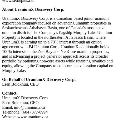
www.sedarplus.ca.
About UraniumX Discovery Corp.
UraniumX Discovery Corp. is a Canadian-based junior uranium
exploration company focused on advancing uranium properties in
Saskatchewan's Athabasca Basin, one of Canada's most active
uranium districts. The Company's flagship Murphy Lake Uranium
Property is located in the northeastern Athabasca Basin, where
UraniumX is earning up to a 70% interest through an option
agreement with F4 Uranium Corp. UraniumX additionally holds
100% interests in the Zoo Bay and NeoCore uranium properties,
and is advancing a project generator approach across its broader
portfolio by optioning non-core assets while retaining royalties and
equity, allowing the Company to concentrate exploration capital on
Murphy Lake.
On Behalf of UraniumX Discovery Corp.
Esen Boldkhuu, CEO
Contact:
UraniumX Discovery Corp.
Esen Boldkhuu, CEO
Email: info@uraniumx.ca
Telephone: (604) 377-8994
Website: www.uraniumx.ca