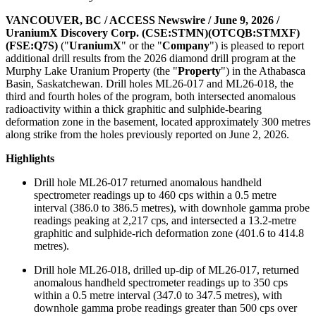
VANCOUVER, BC / ACCESS Newswire / June 9, 2026 /
UraniumX Discovery Corp. (CSE:STMN)(OTCQB:STMXF)
(FSE:Q7S)
("
UraniumX
" or the "
Company
") is pleased to report
additional drill results from the 2026 diamond drill program at the
Murphy Lake Uranium Property (the "
Property
") in the Athabasca
Basin, Saskatchewan. Drill holes ML26-017 and ML26-018, the
third and fourth holes of the program, both intersected anomalous
radioactivity within a thick graphitic and sulphide-bearing
deformation zone in the basement, located approximately 300 metres
along strike from the holes previously reported on June 2, 2026.
Highlights
Drill hole ML26-017 returned anomalous handheld
spectrometer readings up to 460 cps within a 0.5 metre
interval (386.0 to 386.5 metres), with downhole gamma probe
readings peaking at 2,217 cps, and intersected a 13.2-metre
graphitic and sulphide-rich deformation zone (401.6 to 414.8
metres).
Drill hole ML26-018, drilled up-dip of ML26-017, returned
anomalous handheld spectrometer readings up to 350 cps
within a 0.5 metre interval (347.0 to 347.5 metres), with
downhole gamma probe readings greater than 500 cps over