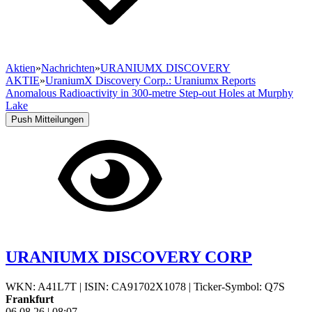
Aktien
»
Nachrichten
»
URANIUMX DISCOVERY
AKTIE
»
UraniumX Discovery Corp.: Uraniumx Reports
Anomalous Radioactivity in 300-metre Step-out Holes at Murphy
Lake
Push Mitteilungen
URANIUMX DISCOVERY CORP
WKN: A41L7T
|
ISIN: CA91702X1078
|
Ticker-Symbol: Q7S
Frankfurt
06.08.26
|
08:07