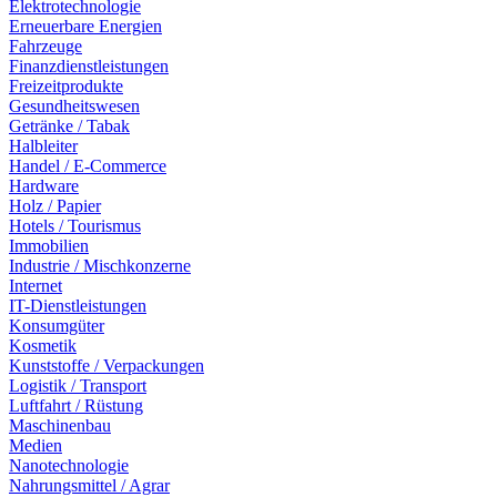
Elektrotechnologie
Erneuerbare Energien
Fahrzeuge
Finanzdienstleistungen
Freizeitprodukte
Gesundheitswesen
Getränke / Tabak
Halbleiter
Handel / E-Commerce
Hardware
Holz / Papier
Hotels / Tourismus
Immobilien
Industrie / Mischkonzerne
Internet
IT-Dienstleistungen
Konsumgüter
Kosmetik
Kunststoffe / Verpackungen
Logistik / Transport
Luftfahrt / Rüstung
Maschinenbau
Medien
Nanotechnologie
Nahrungsmittel / Agrar