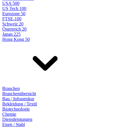
USA 500
US Tech 100
Eurozone 50
FTSE-100
Schweiz 20
Österreich 20
Japan 225
Hong Kong 50
Branchen
Branchenübersicht
Bau / Infrastrukur
Bekleidung / Textil
Biotechnologie
Chemie
Dienstleistungen
Eisen / Stahl