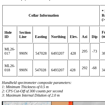
*
Collar Information
R
(
F
Hole
Section
(
ID
Line
Easting
Northing
Elev.
Azi
Dip
ML26-
295
-73
3
017
990N
547028
6493207
428
ML26-
292
-68
018
990N
547028
6493207
428
3
Handheld spectrometer composite parameters:
1: Minimum Thickness of 0.5 m
2: CPS Cut-Off of 300 counts per second
3: Maximum Internal Dilution of 2.0 m