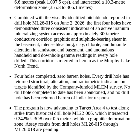
6.6 metres (peak 1,097.5 cps), and intersected a 10.3-metre
deformation zone (355.8 to 366.1 metres).
Combined with the visually identified pitchblende reported in
drill hole ML26-015 on June 2, 2026, the first four holes have
demonstrated three consistent indicators of an active uranium
mineralizing system across an approximately 300-metre
conductive corridor: graphitic and sulphide-bearing shear in
the basement, intense bleaching, clay, chlorite, and limonite
alteration in sandstone and basement, and anomalous
handheld and downhole gamma readings in every hole
drilled. This corridor is referred to herein as the Murphy Lake
North Trend.
Four holes completed, zero barren holes. Every drill hole has
returned structural, alteration, and radiometric indicators on
targets identified by the Company-funded MLEM survey. No
drill hole completed to date has been abandoned, and no drill
hole has been returned barren of indicator response.
The program is now advancing to Target Area 4 to test along
strike from historical drill hole ML22-006, which intersected
0.242% U3O8 over 0.5 metres within a graphitic deformation
zone. Assay results from drill holes ML26-015 through
ML26-018 are pending.