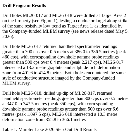
Drill Program Results
Drill holes ML26-017 and ML26-018 were drilled at Target Area 2
on the Property (see Figure 1), testing a conductor target along strike
of the same resistivity low trend as Target Area 1, as identified by
the Company-funded MLEM survey (see news release dated May 5,
2026).
Drill hole ML26-017 returned handheld spectrometer readings
greater than 300 cps over 0.5 metres at 386.0 to 386.5 metres (peak
460 cps), with corresponding downhole gamma probe readings
greater than 500 cps over 0.4 metres (peak 2,217 cps). ML26-017
intersected a 13.2-metre graphitic and sulphide-rich deformation
zone from 401.6 to 414.8 metres. Both holes encountered the same
style of conductive structure imaged by the Company-funded
MLEM survey.
Drill hole ML26-018, drilled up-dip of ML26-017, returned
handheld spectrometer readings greater than 300 cps over 0.5 metres
at 347.0 to 347.5 metres (peak 350 cps), with corresponding
downhole gamma probe readings greater than 500 cps over 6.6
metres (peak 1,097.5 cps). ML26-018 intersected a 10.3-metre
deformation zone from 355.8 to 366.1 metres
Table 1. Murphy Lake 2026 Step-Out Drill Results