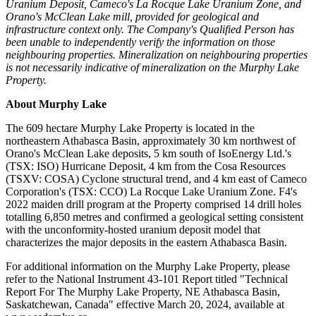
Uranium Deposit, Cameco's La Rocque Lake Uranium Zone, and
Orano's McClean Lake mill, provided for geological and
infrastructure context only. The Company's Qualified Person has
been unable to independently verify the information on those
neighbouring properties. Mineralization on neighbouring properties
is not necessarily indicative of mineralization on the Murphy Lake
Property.
About Murphy Lake
The 609 hectare Murphy Lake Property is located in the
northeastern Athabasca Basin, approximately 30 km northwest of
Orano's McClean Lake deposits, 5 km south of IsoEnergy Ltd.'s
(TSX: ISO) Hurricane Deposit, 4 km from the Cosa Resources
(TSXV: COSA) Cyclone structural trend, and 4 km east of Cameco
Corporation's (TSX: CCO) La Rocque Lake Uranium Zone. F4's
2022 maiden drill program at the Property comprised 14 drill holes
totalling 6,850 metres and confirmed a geological setting consistent
with the unconformity-hosted uranium deposit model that
characterizes the major deposits in the eastern Athabasca Basin.
For additional information on the Murphy Lake Property, please
refer to the National Instrument 43-101 Report titled "Technical
Report For The Murphy Lake Property, NE Athabasca Basin,
Saskatchewan, Canada" effective March 20, 2024, available at