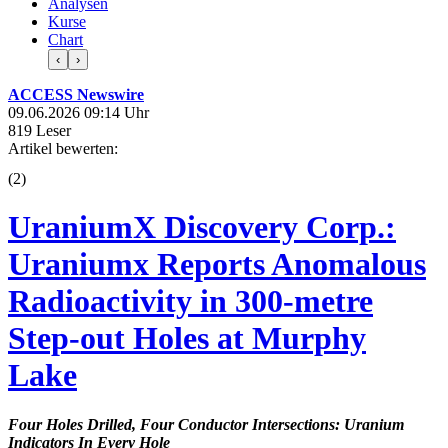
Analysen
Kurse
Chart
‹
›
ACCESS Newswire
09.06.2026 09:14 Uhr
819 Leser
Artikel bewerten:
(
2
)
UraniumX Discovery Corp.:
Uraniumx Reports Anomalous
Radioactivity in 300-metre
Step-out Holes at Murphy
Lake
Four Holes Drilled, Four Conductor Intersections: Uranium
Indicators In Every Hole