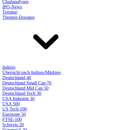
Chartanalysen
IPO-News
Termine
Themen-Dossiers
Indizes
Übersicht nach Indizes/Märkten
Deutschland 40
Deutschland Small Cap 70
Deutschland Mid Cap 50
Deutschland Tech 30
USA Industrie 30
USA 500
US Tech 100
Eurozone 50
FTSE-100
Schweiz 20
Österreich 20