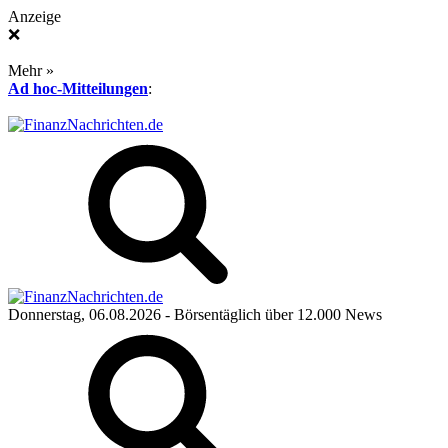
Anzeige
❌
Mehr »
Ad hoc-Mitteilungen
:
Donnerstag, 06.08.2026
- Börsentäglich über 12.000 News