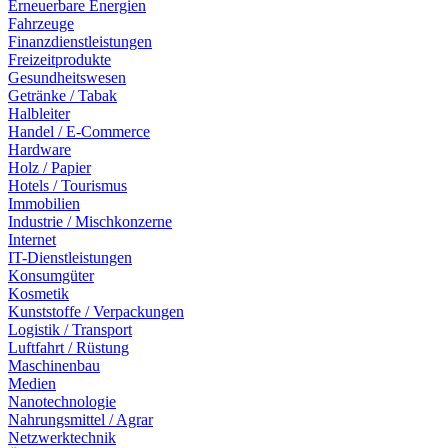
Erneuerbare Energien
Fahrzeuge
Finanzdienstleistungen
Freizeitprodukte
Gesundheitswesen
Getränke / Tabak
Halbleiter
Handel / E-Commerce
Hardware
Holz / Papier
Hotels / Tourismus
Immobilien
Industrie / Mischkonzerne
Internet
IT-Dienstleistungen
Konsumgüter
Kosmetik
Kunststoffe / Verpackungen
Logistik / Transport
Luftfahrt / Rüstung
Maschinenbau
Medien
Nanotechnologie
Nahrungsmittel / Agrar
Netzwerktechnik