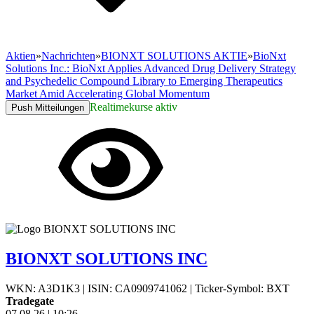
Aktien
»
Nachrichten
»
BIONXT SOLUTIONS AKTIE
»
BioNxt
Solutions Inc.: BioNxt Applies Advanced Drug Delivery Strategy
and Psychedelic Compound Library to Emerging Therapeutics
Market Amid Accelerating Global Momentum
Realtimekurse aktiv
Push Mitteilungen
BIONXT SOLUTIONS INC
WKN: A3D1K3
|
ISIN: CA0909741062
|
Ticker-Symbol: BXT
Tradegate
07.08.26
|
10:26