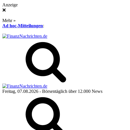
Anzeige
❌
Mehr »
Ad hoc-Mitteilungen
:
Freitag, 07.08.2026
- Börsentäglich über 12.000 News