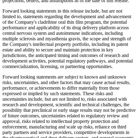
projections, beliefs, and assumptions as of the date of this release.
Forward looking statements in this release include, but are not
limited to, statements regarding the development and advancement
of the Company's cladribine oral thin film program, the potential
performance and applicability of its drug delivery platform across
central nervous system and autoimmune indications, including
multiple sclerosis and myasthenia gravis, the scope and strength of
the Company's intellectual property portfolio, including its patent
estate and ability to secure and maintain protection in key
jurisdictions, the anticipated timing and outcomes of research and
development activities, potential regulatory pathways, and potential
commercialization, licensing, or partnering opportunities.
Forward looking statements are subject to known and unknown
risks, uncertainties, and other factors that may cause actual results,
performance, or achievements to differ materially from those
expressed or implied by such statements. These risks and
uncertainties include, but are not limited to, risks associated with
research and development, scientific and technical challenges, the
possibility that preclinical or early stage results may not be predictive
of future outcomes, uncertainties related to regulatory review and
approval, risks related to intellectual property protection and
enforcement, manufacturing and scale up risks, reliance on third
party partners and service providers, competitive developments in
the pharmaceutical and drug delivery sectors, and general economic