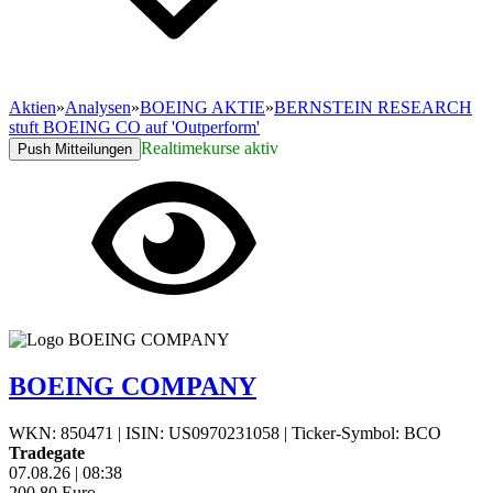
Aktien
»
Analysen
»
BOEING AKTIE
»
BERNSTEIN RESEARCH
stuft BOEING CO auf 'Outperform'
Realtimekurse aktiv
Push Mitteilungen
BOEING COMPANY
WKN: 850471
|
ISIN: US0970231058
|
Ticker-Symbol: BCO
Tradegate
07.08.26
|
08:38
200,80
Euro