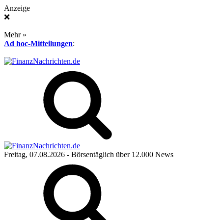
Anzeige
❌
Mehr »
Ad hoc-Mitteilungen
:
Freitag, 07.08.2026
- Börsentäglich über 12.000 News