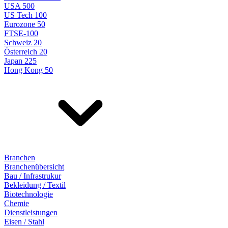
USA 500
US Tech 100
Eurozone 50
FTSE-100
Schweiz 20
Österreich 20
Japan 225
Hong Kong 50
Branchen
Branchenübersicht
Bau / Infrastrukur
Bekleidung / Textil
Biotechnologie
Chemie
Dienstleistungen
Eisen / Stahl