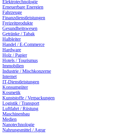
Elektrotechnologie
Erneuerbare Energien
Fahrzeuge
Finanzdienstleistungen
Freizeitprodukte
Gesundheitswesen
Getränke / Tabak
Halbleiter
Handel / E-Commerce
Hardware
Holz / Papier
Hotels / Tourismus
Immobilien
Industrie / Mischkonzerne
Internet
IT-Dienstleistungen
Konsumgüter
Kosmetik
Kunststoffe / Verpackungen
Logistik / Transport
Luftfahrt / Rüstung
Maschinenbau
Medien
Nanotechnologie
Nahrungsmittel / Agrar