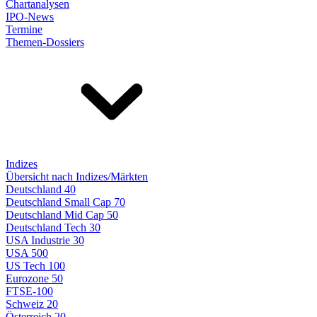
Chartanalysen
IPO-News
Termine
Themen-Dossiers
Indizes
Übersicht nach Indizes/Märkten
Deutschland 40
Deutschland Small Cap 70
Deutschland Mid Cap 50
Deutschland Tech 30
USA Industrie 30
USA 500
US Tech 100
Eurozone 50
FTSE-100
Schweiz 20
Österreich 20