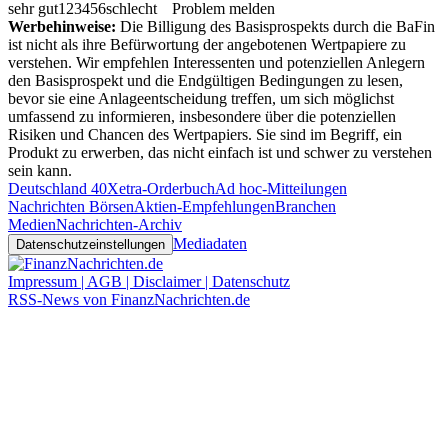
sehr gut
1
2
3
4
5
6
schlecht
Problem melden
Werbehinweise:
Die Billigung des Basisprospekts durch die BaFin
ist nicht als ihre Befürwortung der angebotenen Wertpapiere zu
verstehen. Wir empfehlen Interessenten und potenziellen Anlegern
den Basisprospekt und die Endgültigen Bedingungen zu lesen,
bevor sie eine Anlageentscheidung treffen, um sich möglichst
umfassend zu informieren, insbesondere über die potenziellen
Risiken und Chancen des Wertpapiers. Sie sind im Begriff, ein
Produkt zu erwerben, das nicht einfach ist und schwer zu verstehen
sein kann.
Deutschland 40
Xetra-Orderbuch
Ad hoc-Mitteilungen
Nachrichten Börsen
Aktien-Empfehlungen
Branchen
Medien
Nachrichten-Archiv
Mediadaten
Datenschutzeinstellungen
Impressum | AGB | Disclaimer | Datenschutz
RSS-News von FinanzNachrichten.de