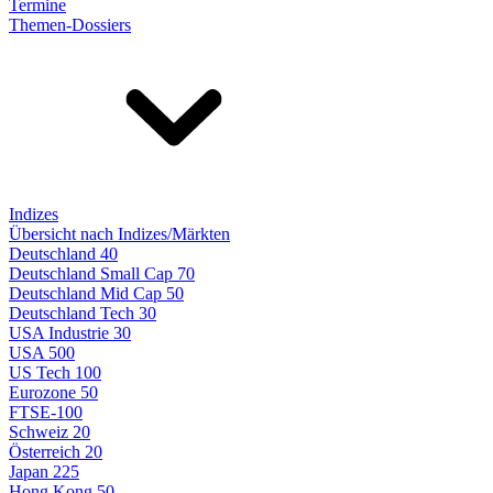
Termine
Themen-Dossiers
Indizes
Übersicht nach Indizes/Märkten
Deutschland 40
Deutschland Small Cap 70
Deutschland Mid Cap 50
Deutschland Tech 30
USA Industrie 30
USA 500
US Tech 100
Eurozone 50
FTSE-100
Schweiz 20
Österreich 20
Japan 225
Hong Kong 50