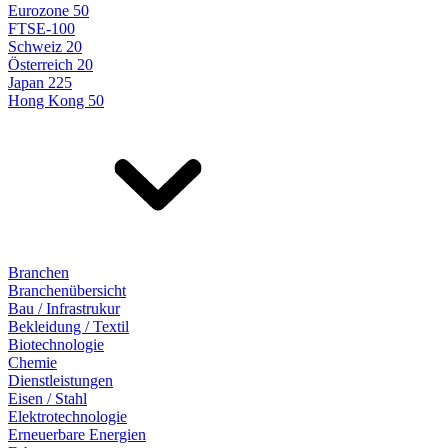
Eurozone 50
FTSE-100
Schweiz 20
Österreich 20
Japan 225
Hong Kong 50
Branchen
Branchenübersicht
Bau / Infrastrukur
Bekleidung / Textil
Biotechnologie
Chemie
Dienstleistungen
Eisen / Stahl
Elektrotechnologie
Erneuerbare Energien