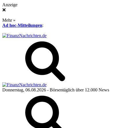
Anzeige
❌
Mehr »
Ad hoc-Mitteilungen
:
Donnerstag, 06.08.2026
- Börsentäglich über 12.000 News