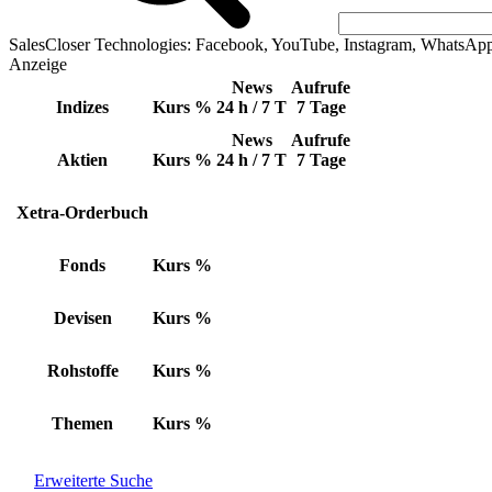
SalesCloser Technologies: Facebook, YouTube, Instagram, WhatsAp
Anzeige
News
Aufrufe
Indizes
Kurs
%
24 h / 7 T
7 Tage
News
Aufrufe
Aktien
Kurs
%
24 h / 7 T
7 Tage
Xetra-Orderbuch
Fonds
Kurs
%
Devisen
Kurs
%
Rohstoffe
Kurs
%
Themen
Kurs
%
Erweiterte Suche