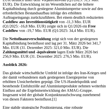
EUR). Die Entwicklung ist im Wesentlichen auf die höhere
Kapitalbindung durch gestiegene Aluminiumpreise sowie auf den
erforderlichen Bestandsaufbau infolge des erhöhten
Auftragseingangs zurückzuführen. Bei einem deutlich reduzierten
Cashflow aus Investitionstätigkeit
von -11,3 Mio. EUR
(Q1/2025: -16,8 Mio. EUR) zeigte sich in Q1/2026 ein
Free
Cashflow
von -19,7 Mio. EUR (Q1/2025: 34,4 Mio. EUR).
Die
Nettofinanzverschuldung
zeigt sich von der gestiegenen
Kapitalbindung beeinflusst und lag per 31. März 2026 bei 341,7
Mio. EUR (31. Dezember 2025: 321,0 Mio. EUR). Die
Zahlungsmittel und -äquivalente
lagen Ende März 2026 bei
256,9 Mio. EUR (31. Dezember 2025: 276,5 Mio. EUR).
Ausblick 2026:
Das globale wirtschaftliche Umfeld ist infolge des Iran-Krieges und
der damit verbundenen stark gestiegenen Energiepreise von
erhöhten Unsicherheiten geprägt. Die US-Handelspolitik und
bestehende Einfuhrzölle auf Aluminiumprodukte nehmen weiterhin
Einfluss auf die Ergebnisentwicklung der AMAG-Gruppe.
Insgesamt wird der globale Konjunkturaufschwung zunehmend
von diesen Faktoren beeinflusst.[1]
Eine stabile strategische Positionierung, eine robuste