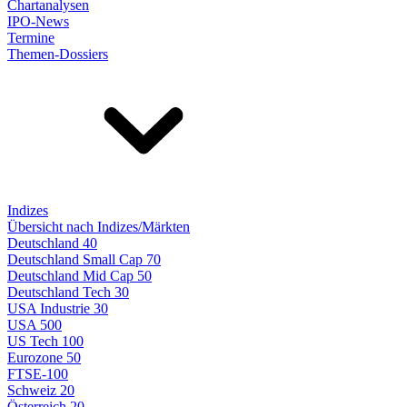
Chartanalysen
IPO-News
Termine
Themen-Dossiers
Indizes
Übersicht nach Indizes/Märkten
Deutschland 40
Deutschland Small Cap 70
Deutschland Mid Cap 50
Deutschland Tech 30
USA Industrie 30
USA 500
US Tech 100
Eurozone 50
FTSE-100
Schweiz 20
Österreich 20