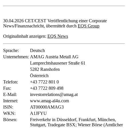
30.04.2026 CET/CEST Veröffentlichung einer Corporate
News/Finanznachricht, übermittelt durch
EQS Group
Originalinhalt anzeigen:
EQS News
Sprache:
Deutsch
Unternehmen:
AMAG Austria Metall AG
Lamprechtshausener Straße 61
5282 Ranshofen
Österreich
Telefon:
+43 7722 801 0
Fax:
+43 7722 809 498
E-Mail:
investorrelations@amag.at
Internet:
www.amag-al4u.com
ISIN:
AT00000AMAG3
WKN:
A1JFYU
Börsen:
Freiverkehr in Düsseldorf, Frankfurt, München,
Stuttgart, Tradegate BSX; Wiener Börse (Amtlicher