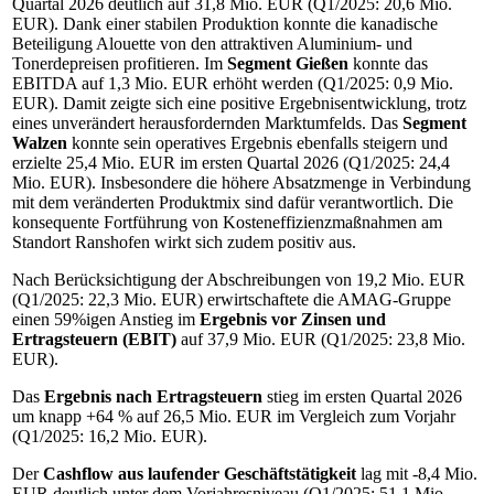
Quartal 2026 deutlich auf 31,8 Mio. EUR (Q1/2025: 20,6 Mio.
EUR). Dank einer stabilen Produktion konnte die kanadische
Beteiligung Alouette von den attraktiven Aluminium- und
Tonerdepreisen profitieren. Im
Segment Gießen
konnte das
EBITDA auf 1,3 Mio. EUR erhöht werden (Q1/2025: 0,9 Mio.
EUR). Damit zeigte sich eine positive Ergebnisentwicklung, trotz
eines unverändert herausfordernden Marktumfelds. Das
Segment
Walzen
konnte sein operatives Ergebnis ebenfalls steigern und
erzielte 25,4 Mio. EUR im ersten Quartal 2026 (Q1/2025: 24,4
Mio. EUR). Insbesondere die höhere Absatzmenge in Verbindung
mit dem veränderten Produktmix sind dafür verantwortlich. Die
konsequente Fortführung von Kosteneffizienzmaßnahmen am
Standort Ranshofen wirkt sich zudem positiv aus.
Nach Berücksichtigung der Abschreibungen von 19,2 Mio. EUR
(Q1/2025: 22,3 Mio. EUR) erwirtschaftete die AMAG-Gruppe
einen 59%igen Anstieg im
Ergebnis vor Zinsen und
Ertragsteuern (EBIT)
auf 37,9 Mio. EUR (Q1/2025: 23,8 Mio.
EUR).
Das
Ergebnis nach Ertragsteuern
stieg im ersten Quartal 2026
um knapp +64 % auf 26,5 Mio. EUR im Vergleich zum Vorjahr
(Q1/2025: 16,2 Mio. EUR).
Der
Cashflow aus laufender Geschäftstätigkeit
lag mit -8,4 Mio.
EUR deutlich unter dem Vorjahresniveau (Q1/2025: 51,1 Mio.