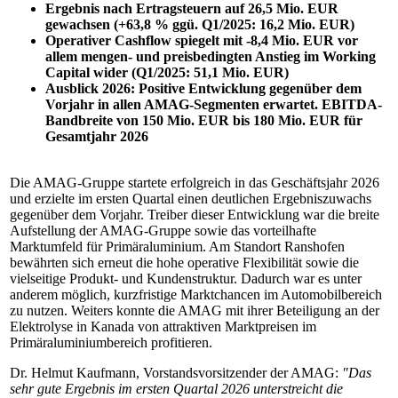
Ergebnis nach Ertragsteuern auf 26,5 Mio. EUR
gewachsen (+63,8 % ggü. Q1/2025: 16,2 Mio. EUR)
Operativer Cashflow spiegelt mit -8,4 Mio. EUR vor
allem mengen- und preisbedingten Anstieg im Working
Capital wider (Q1/2025: 51,1 Mio. EUR)
Ausblick 2026: Positive Entwicklung gegenüber dem
Vorjahr in allen AMAG-Segmenten erwartet. EBITDA
-
Bandbreite von 150 Mio. EUR bis 180 Mio. EUR für
Gesamtjahr 2026
Die AMAG-Gruppe startete erfolgreich in das Geschäftsjahr 2026
und erzielte im ersten Quartal einen deutlichen Ergebniszuwachs
gegenüber dem Vorjahr. Treiber dieser Entwicklung war die breite
Aufstellung der AMAG-Gruppe sowie das vorteilhafte
Marktumfeld für Primäraluminium. Am Standort Ranshofen
bewährten sich erneut die hohe operative Flexibilität sowie die
vielseitige Produkt- und Kundenstruktur. Dadurch war es unter
anderem möglich, kurzfristige Marktchancen im Automobilbereich
zu nutzen. Weiters konnte die AMAG mit ihrer Beteiligung an der
Elektrolyse in Kanada von attraktiven Marktpreisen im
Primäraluminiumbereich profitieren.
Dr. Helmut Kaufmann, Vorstandsvorsitzender der AMAG:
"Das
sehr gute Ergebnis im ersten Quartal 2026 unterstreicht die