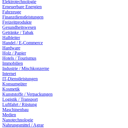
Elektrotechnologie
Erneuerbare Energien
Fahrzeuge
Finanzdienstleistungen
Freizeitprodukte
Gesundheitswesen
Getränke / Tabak
Halbleiter
Handel / E-Commerce
Hardware
Holz / Papier
Hotels / Tourismus
Immobilien
Industrie / Mischkonzerne
Internet
IT-Dienstleistungen
Konsumgüter
Kosmetik
Kunststoffe / Verpackungen
Logistik / Transport
Luftfahrt / Rüstung
Maschinenbau
Medien
Nanotechnologie
Nahrungsmittel / Agrar