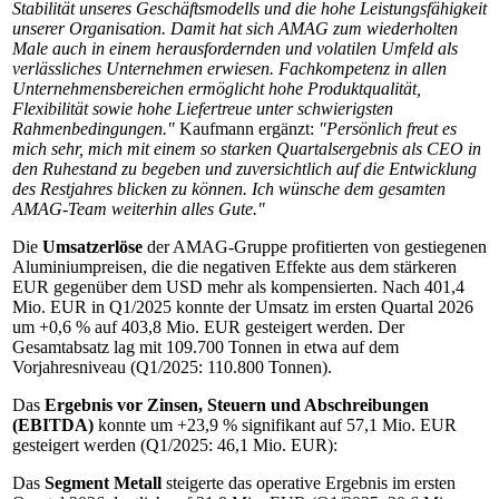
Stabilität unseres Geschäftsmodells und die hohe Leistungsfähigkeit
unserer Organisation. Damit hat sich AMAG zum wiederholten
Male auch in einem herausfordernden und volatilen Umfeld als
verlässliches Unternehmen erwiesen. Fachkompetenz in allen
Unternehmensbereichen ermöglicht hohe Produktqualität,
Flexibilität sowie hohe Liefertreue unter schwierigsten
Rahmenbedingungen."
Kaufmann ergänzt:
"Persönlich freut es
mich sehr, mich mit einem so starken Quartalsergebnis als CEO in
den Ruhestand zu begeben und zuversichtlich auf die Entwicklung
des Restjahres blicken zu können. Ich wünsche dem gesamten
AMAG-Team weiterhin alles Gute
."
Die
Umsatzerlöse
der AMAG-Gruppe profitierten von gestiegenen
Aluminiumpreisen, die die negativen Effekte aus dem stärkeren
EUR gegenüber dem USD mehr als kompensierten. Nach 401,4
Mio. EUR in Q1/2025 konnte der Umsatz im ersten Quartal 2026
um +0,6 % auf 403,8 Mio. EUR gesteigert werden. Der
Gesamtabsatz lag mit 109.700 Tonnen in etwa auf dem
Vorjahresniveau (Q1/2025: 110.800 Tonnen).
Das
Ergebnis vor Zinsen, Steuern und Abschreibungen
(EBITDA)
konnte um +23,9 % signifikant auf 57,1 Mio. EUR
gesteigert werden (Q1/2025: 46,1 Mio. EUR):
Das
Segment Metall
steigerte das operative Ergebnis im ersten