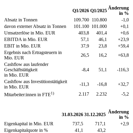
Änderung
Q1/2026
Q1/2025
in %
Absatz in Tonnen
109.700
110.800
-1,0
davon externer Absatz in Tonnen
101.100
101.000
+0,1
Umsatzerlöse in Mio. EUR
403,8
401,4
+0,6
EBITDA in Mio. EUR
57,1
46,1
+23,9
EBIT in Mio. EUR
37,9
23,8
+59,4
Ergebnis nach Ertragsteuern in
26,5
16,2
+63,8
Mio. EUR
Cashflow aus laufender
Geschäftstätigkeit
-8,4
51,1
-116,3
in Mio. EUR
Cashflow aus Investitionstätigkeit
-11,3
-16,8
+32,7
in Mio. EUR
1)
2.117
2.232
-5,2
Mitarbeiter:innen in FTE
Änderung
31.03.2026
31.12.2025
in %
Eigenkapital in Mio. EUR
737,5
717,1
+2,9
Eigenkapitalquote in %
41,1
43,2