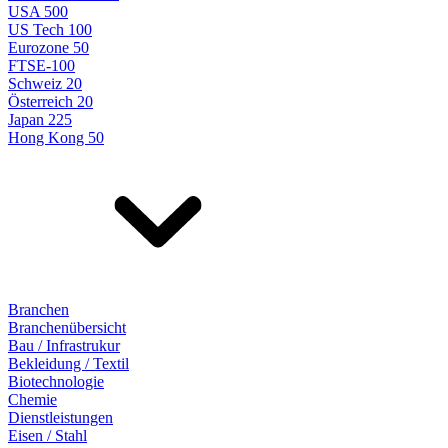
USA 500
US Tech 100
Eurozone 50
FTSE-100
Schweiz 20
Österreich 20
Japan 225
Hong Kong 50
Branchen
Branchenübersicht
Bau / Infrastrukur
Bekleidung / Textil
Biotechnologie
Chemie
Dienstleistungen
Eisen / Stahl