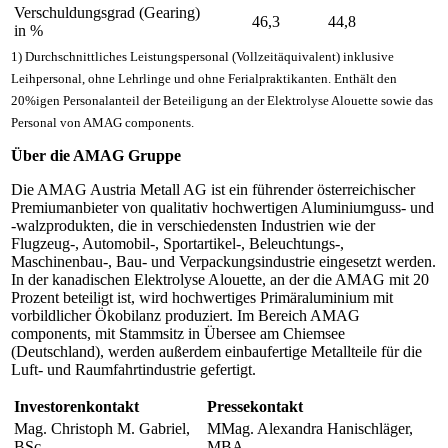
Verschuldungsgrad (Gearing)
46,3
44,8
in %
1) Durchschnittliches Leistungspersonal (Vollzeitäquivalent) inklusive
Leihpersonal, ohne Lehrlinge und ohne Ferialpraktikanten. Enthält den
20%igen Personalanteil der Beteiligung an der Elektrolyse Alouette sowie das
Personal von AMAG components.
Über die AMAG Gruppe
Die AMAG Austria Metall AG ist ein führender österreichischer
Premiumanbieter von qualitativ hochwertigen Aluminiumguss- und
-walzprodukten, die in verschiedensten Industrien wie der
Flugzeug-, Automobil-, Sportartikel-, Beleuchtungs-,
Maschinenbau-, Bau- und Verpackungsindustrie eingesetzt werden.
In der kanadischen Elektrolyse Alouette, an der die AMAG mit 20
Prozent beteiligt ist, wird hochwertiges Primäraluminium mit
vorbildlicher Ökobilanz produziert. Im Bereich AMAG
components, mit Stammsitz in Übersee am Chiemsee
(Deutschland), werden außerdem einbaufertige Metallteile für die
Luft- und Raumfahrtindustrie gefertigt.
Investorenkontakt
Pressekontakt
Mag. Christoph M. Gabriel,
MMag. Alexandra Hanischläger,
BSc
MBA