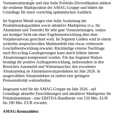
Vormaterialstrategie und eine hohe Portfolio-Diversifikation stärken
die resiliente Marktposition der AMAG-Gruppe und bilden die
Grundlage für einen vorsichtig optimistischen Ausblick:
Im Segment Metall sorgen eine hohe Auslastung der
Produktionskapazitäten sowie attraktive Marktpreise (v.a. für
Aluminium und Tonerde) für sehr gute Voraussetzungen, sodass
aus heutiger Sicht mit einer Ergebnisentwicklung über dem
Vorjahresniveau gerechnet wird. Im Segment Gießen wird in einem
weiterhin anspruchsvollen Marktumfeld eine etwas verbesserte
Geschäftsentwicklung erwartet. Rückläufige externe Nachfrage
nach Recycling-Gusslegierungen kann durch höhere interne
Absatzmengen kompensiert werden. Für das Segment Walzen
bestätigt die positive Auftragsentwicklung, insbesondere in den
Bereichen Automobil und Wärmetauscher, den erwarteten
Absatzanstieg an Aluminiumwalzprodukten im Jahr 2026. In
ausgewählten Absatzmärkten ist zudem eine geringere
Preissensitivität wahrnehmbar.
Insgesamt wird für die AMAG-Gruppe im Jahr 2026 - auf
Grundlage aktueller Einschätzungen und attraktiver Marktpreise für
Primäraluminium - eine EBITDA-Bandbreite von 150 Mio. EUR
bis 180 Mio. EUR erwartet.
AMAG-Kennzahlen: