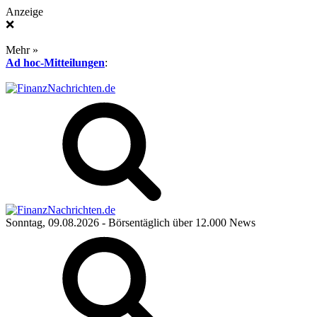
Anzeige
❌
Mehr »
Ad hoc-Mitteilungen
:
Sonntag, 09.08.2026
- Börsentäglich über 12.000 News