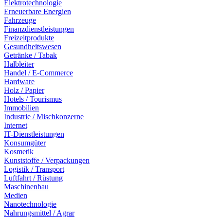
Elektrotechnologie
Erneuerbare Energien
Fahrzeuge
Finanzdienstleistungen
Freizeitprodukte
Gesundheitswesen
Getränke / Tabak
Halbleiter
Handel / E-Commerce
Hardware
Holz / Papier
Hotels / Tourismus
Immobilien
Industrie / Mischkonzerne
Internet
IT-Dienstleistungen
Konsumgüter
Kosmetik
Kunststoffe / Verpackungen
Logistik / Transport
Luftfahrt / Rüstung
Maschinenbau
Medien
Nanotechnologie
Nahrungsmittel / Agrar