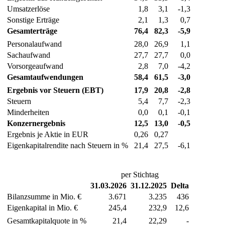
Umsatzerlöse
1,8
3,1
-1,3
Sonstige Erträge
2,1
1,3
0,7
Gesamterträge
76,4
82,3
-5,9
Personalaufwand
28,0
26,9
1,1
Sachaufwand
27,7
27,7
0,0
Vorsorgeaufwand
2,8
7,0
-4,2
Gesamtaufwendungen
58,4
61,5
-3,0
Ergebnis vor Steuern (EBT)
17,9
20,8
-2,8
Steuern
5,4
7,7
-2,3
Minderheiten
0,0
0,1
-0,1
Konzernergebnis
12,5
13,0
-0,5
Ergebnis je Aktie in EUR
0,26
0,27
Eigenkapitalrendite nach Steuern in %
21,4
27,5
-6,1
per Stichtag
31.03.2026
31.12.2025
Delta
Bilanzsumme in Mio. €
3.671
3.235
436
Eigenkapital in Mio. €
245,4
232,9
12,6
Gesamtkapitalquote in %
21,4
22,29
-