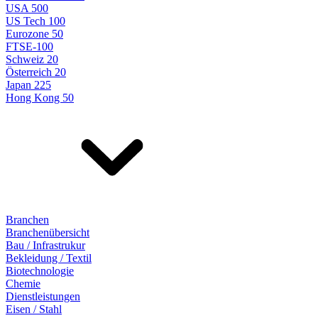
USA 500
US Tech 100
Eurozone 50
FTSE-100
Schweiz 20
Österreich 20
Japan 225
Hong Kong 50
Branchen
Branchenübersicht
Bau / Infrastrukur
Bekleidung / Textil
Biotechnologie
Chemie
Dienstleistungen
Eisen / Stahl