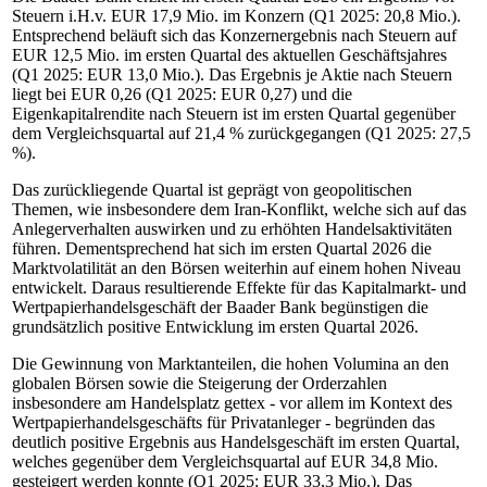
Steuern i.H.v. EUR 17,9 Mio. im Konzern (Q1 2025: 20,8 Mio.).
Entsprechend beläuft sich das Konzernergebnis nach Steuern auf
EUR 12,5 Mio. im ersten Quartal des aktuellen Geschäftsjahres
(Q1 2025: EUR 13,0 Mio.). Das Ergebnis je Aktie nach Steuern
liegt bei EUR 0,26 (Q1 2025: EUR 0,27) und die
Eigenkapitalrendite nach Steuern ist im ersten Quartal gegenüber
dem Vergleichsquartal auf 21,4 % zurückgegangen (Q1 2025: 27,5
%).
Das zurückliegende Quartal ist geprägt von geopolitischen
Themen, wie insbesondere dem Iran-Konflikt, welche sich auf das
Anlegerverhalten auswirken und zu erhöhten Handelsaktivitäten
führen. Dementsprechend hat sich im ersten Quartal 2026 die
Marktvolatilität an den Börsen weiterhin auf einem hohen Niveau
entwickelt. Daraus resultierende Effekte für das Kapitalmarkt- und
Wertpapierhandelsgeschäft der Baader Bank begünstigen die
grundsätzlich positive Entwicklung im ersten Quartal 2026.
Die Gewinnung von Marktanteilen, die hohen Volumina an den
globalen Börsen sowie die Steigerung der Orderzahlen
insbesondere am Handelsplatz gettex - vor allem im Kontext des
Wertpapierhandelsgeschäfts für Privatanleger - begründen das
deutlich positive Ergebnis aus Handelsgeschäft im ersten Quartal,
welches gegenüber dem Vergleichsquartal auf EUR 34,8 Mio.
gesteigert werden konnte (Q1 2025: EUR 33,3 Mio.). Das