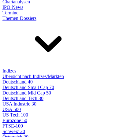
Chartanalysen
IPO-News
Termine
Themen-Dossiers
Indizes
Übersicht nach Indizes/Märkten
Deutschland 40
Deutschland Small Cap 70
Deutschland Mid Cap 50
Deutschland Tech 30
USA Industrie 30
USA 500
US Tech 100
Eurozone 50
FTSE-100
Schweiz 20
Österreich 20