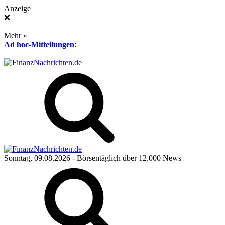
Anzeige
❌
Mehr »
Ad hoc-Mitteilungen
:
Sonntag, 09.08.2026
- Börsentäglich über 12.000 News