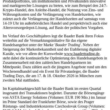
Produktportfolios, um institutionellen und Privatkunden innovative
und marktgerechte Lösungen zu bieten, wie zum Beispiel den 24/7-
Krypto-Handel, den Anleihe-Handel, die Nutzung von Zins- und
Währungskonten und die Verlängerung von Handelszeiten, wie
zuletzt auch die Verlängerung der Handelszeiten auf samstags von
14-19 Uhr im außerbörslichen Handel und perspektivisch auch eine
Altersvorsorgedepot-Lösung, auf Basis der politischen Vorgaben.
Im Verlauf des Geschäftsjahres legt die Baader Bank ihren Fokus
weiterhin auf die Vermarktungsinitiative für das eigene
Handelsangebot unter der Marke '
Baader Trading
'. Neben der
Steigerung der Markenbekanntheit und der Etablierung digitaler
Kanäle, wie vor allem der Kurswebsite
www.baadertrading.de
,
steht dabei die kontinuierliche Optimierung des Handelsangebots in
Zusammenarbeit mit den zahlreichen Handelspartnern im
Mittelpunkt. Dazu zählen auch die jüngsten Angebote rund um den
Wochenendhandel und ein Event für Privatanleger, die Baader
Trading Days, die am 17. & 18. Oktober 2026 in München zum
zweiten Mal stattfinden.
Im Kapitalmarktgeschäft hat die Baader Bank im ersten Quartal
insgesamt drei Transaktionen begleitet. Darunter die Börsengänge
von ASTA Energy Solutions (Volumen: EUR 190 Mio.) im Januar
im Prime Standard der Frankfurter Börse, sowie des Prager
Rüstungs- und Industriekonzerns Czechoslovak Group (Volumen: