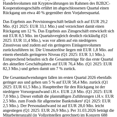
Handelsvolumen mit Kryptowährungen im Rahmen des B2B2C-
Kooperationsgeschäfts erfährt im abgeschlossenen Quartal einen
Rückgang um etwa 40 % gegenüber dem Vorjahresquartal.
Das Ergebnis aus Provisionsgeschäft beläuft sich auf EUR 29,2
Mio. (Q1 2025: EUR 33,1 Mio.) und verzeichnet damit einen
Rückgang um 12 %. Das Ergebnis aus Zinsgeschäft entwickelt sich
mit EUR 8,5 Mio. im Quartalsvergleich deutlich rückläufig (Q1
2025: EUR 11,4 Mio.), was vor allem auf ein niedrigeres
Zinsniveau und zudem auf ein geringeres Einlagenvolumen
zurückzuführen ist. Die Umsatzerlöse liegen mit EUR 1,8 Mio. auf
einem ebenfalls geringeren Niveau (Q1 2025: EUR 3,1 Mio.).
Entsprechend belaufen sich die Gesamterträge für das erste Quartal
des aktuellen Geschäftsjahres auf EUR 76,4 Mio. (Q1 2025: EUR
82,3 Mio.) und gehen damit um 7 % zurück.
Die Gesamtaufwendungen fallen im ersten Quartal 2026 ebenfalls
geringer aus und gehen um 5 % auf EUR 58,4 Mio. zurück (Q1
2025: EUR 61,5 Mio.). Haupttreiber für den Rückgang ist der
niedrigere Vorsorgeaufwand i.H.v. EUR 2,8 Mio. (Q1 2025: EUR
7,0 Mio.). Dieser enthält die planmäßigen Zuführungen i.H.v. EUR
2,5 Mio. zum Fonds für allgemeine Bankrisiken¹ (Q1 2025: EUR
2,5 Mio.). Der Personalaufwand ist auf EUR 28,0 Mio. leicht
angestiegen (Q1 2025: EUR 26,9 Mio.). Per 31.03.2026 beträgt die
Mitarbeiteranzahl (in Vollzeitstellen gerechnet) im Konzern 688