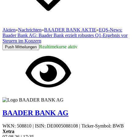
Aktien
»
Nachrichten
»
BAADER BANK AKTIE
»
EQS-News:
Baader Bank AG: Baader Bank erzielt robustes Q1-Ergebnis vor
Steuern im Konzern
Realtimekurse aktiv
Push Mitteilungen
BAADER BANK AG
WKN: 508810
|
ISIN: DE0005088108
|
Ticker-Symbol: BWB
Xetra
07.08.26
|
17:35