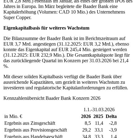
EUR 2,8 Mrd.) ebenfalls im Januar, als eines der größten IPOs des
Jahres in Europa. Im März begleitete die Baader Bank eine
Kapitalerhöhung (Volumen: CAD 10 Mio.) des Unternehmens
Super Copper.
Eigenkapitalbasis für weiteres Wachstum
Die Bilanzsumme der Baader Bank ist im Berichtszeitraum auf
EUR 3,7 Mrd. angestiegen (31.12.2025: EUR 3,2 Mrd.), ebenso
konnte das Eigenkapital auf EUR 245,4 Mio. gesteigert werden
(31.12.2025: EUR 232,9 Mio.). Die Gesamtkapitalquote liegt für
das zurückliegende Quartal im Konzern per 31.03.2026 bei 21,4
%.
Mit dieser soliden Kapitalbasis verfügt die Baader Bank über
ausreichende Kapazitäten, um gezielt in weiteres Wachstum zu
investieren und regulatorische Kapitalanforderungen zu erfüllen.
Kennzahlenübersicht Baader Bank Konzern 2026
1.1.-31.03.2026
in Mio. €
2026
2025
Delta
Ergebnis aus Zinsgeschäft
8,5
11,4
-2,8
Ergebnis aus Provisionsgeschäft
29,2
33,1
-3,9
Ergebnis aus Handelsgeschäft
34,8
33,3
1,4