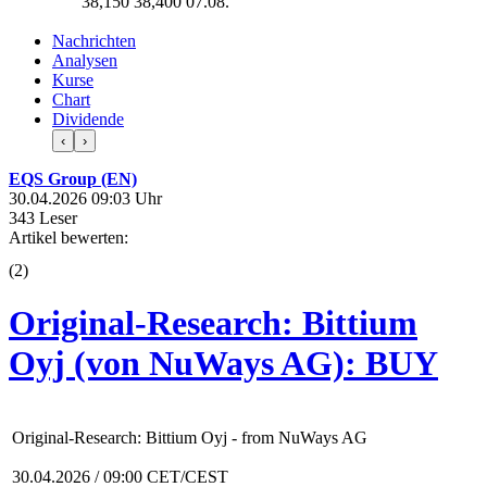
38,150
38,400
07.08.
Nachrichten
Analysen
Kurse
Chart
Dividende
‹
›
EQS Group (EN)
30.04.2026 09:03 Uhr
343 Leser
Artikel bewerten:
(
2
)
Original-Research: Bittium
Oyj (von NuWays AG): BUY
Original-Research: Bittium Oyj - from NuWays AG
30.04.2026 / 09:00 CET/CEST