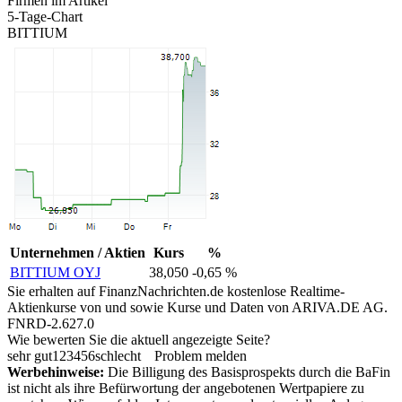
Firmen im Artikel
5-Tage-Chart
BITTIUM
Unternehmen / Aktien
Kurs
%
BITTIUM OYJ
38,050
-0,65 %
Sie erhalten auf FinanzNachrichten.de kostenlose Realtime-
Aktienkurse von
und
sowie Kurse und Daten von
ARIVA.DE AG
.
FNRD-2.627.0
Wie bewerten Sie die aktuell angezeigte Seite?
sehr gut
1
2
3
4
5
6
schlecht
Problem melden
Werbehinweise:
Die Billigung des Basisprospekts durch die BaFin
ist nicht als ihre Befürwortung der angebotenen Wertpapiere zu