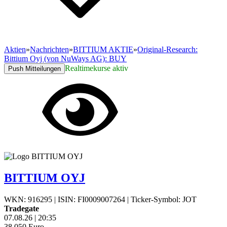
Aktien
»
Nachrichten
»
BITTIUM AKTIE
»
Original-Research:
Bittium Oyj (von NuWays AG): BUY
Realtimekurse aktiv
Push Mitteilungen
BITTIUM OYJ
WKN: 916295
|
ISIN: FI0009007264
|
Ticker-Symbol: JOT
Tradegate
07.08.26
|
20:35
38,050
Euro