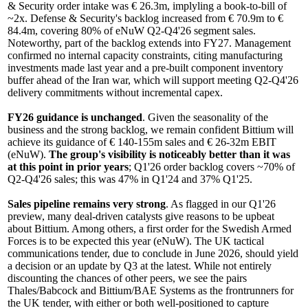
& Security order intake was € 26.3m, implyling a book-to-bill of
~2x. Defense & Security's backlog increased from € 70.9m to €
84.4m, covering 80% of eNuW Q2-Q4'26 segment sales.
Noteworthy, part of the backlog extends into FY27. Management
confirmed no internal capacity constraints, citing manufacturing
investments made last year and a pre-built component inventory
buffer ahead of the Iran war, which will support meeting Q2-Q4'26
delivery commitments without incremental capex.
FY26 guidance is unchanged
. Given the seasonality of the
business and the strong backlog, we remain confident Bittium will
achieve its guidance of € 140-155m sales and € 26-32m EBIT
(eNuW).
The group's
visibility is noticeably better than it was
at this point in prior years
; Q1'26 order backlog covers ~70% of
Q2-Q4'26 sales; this was 47% in Q1'24 and 37% Q1'25.
Sales pipeline remains very strong
. As flagged in our Q1'26
preview, many deal-driven catalysts give reasons to be upbeat
about Bittium. Among others, a first order for the Swedish Armed
Forces is to be expected this year (eNuW). The UK tactical
communications tender, due to conclude in June 2026, should yield
a decision or an update by Q3 at the latest. While not entirely
discounting the chances of other peers, we see the pairs
Thales/Babcock and Bittium/BAE Systems as the frontrunners for
the UK tender, with either or both well-positioned to capture