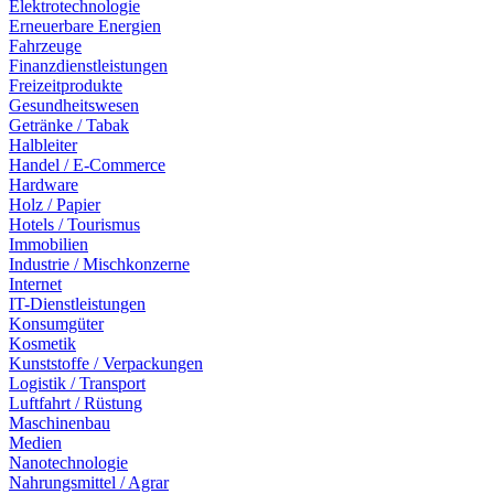
Elektrotechnologie
Erneuerbare Energien
Fahrzeuge
Finanzdienstleistungen
Freizeitprodukte
Gesundheitswesen
Getränke / Tabak
Halbleiter
Handel / E-Commerce
Hardware
Holz / Papier
Hotels / Tourismus
Immobilien
Industrie / Mischkonzerne
Internet
IT-Dienstleistungen
Konsumgüter
Kosmetik
Kunststoffe / Verpackungen
Logistik / Transport
Luftfahrt / Rüstung
Maschinenbau
Medien
Nanotechnologie
Nahrungsmittel / Agrar