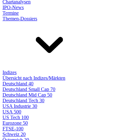
Chartanalysen
IPO-News
Termine
Themen-Dossiers
Indizes
Übersicht nach Indizes/Märkten
Deutschland 40
Deutschland Small Cap 70
Deutschland Mid Cap 50
Deutschland Tech 30
USA Industrie 30
USA 500
US Tech 100
Eurozone 50
FTSE-100
Schweiz 20
Österreich 20