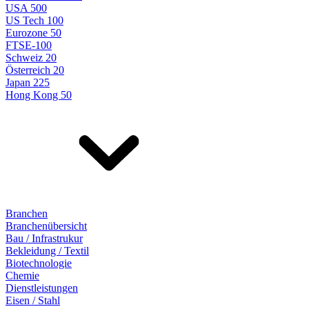
USA 500
US Tech 100
Eurozone 50
FTSE-100
Schweiz 20
Österreich 20
Japan 225
Hong Kong 50
Branchen
Branchenübersicht
Bau / Infrastrukur
Bekleidung / Textil
Biotechnologie
Chemie
Dienstleistungen
Eisen / Stahl