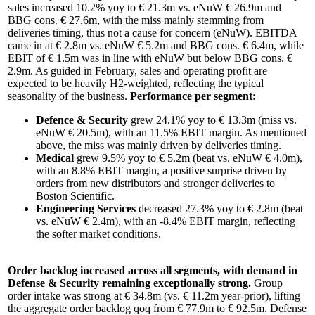
sales increased 10.2% yoy to € 21.3m vs. eNuW € 26.9m and
BBG cons. € 27.6m, with the miss mainly stemming from
deliveries timing, thus not a cause for concern (eNuW). EBITDA
came in at € 2.8m vs. eNuW € 5.2m and BBG cons. € 6.4m, while
EBIT of € 1.5m was in line with eNuW but below BBG cons. €
2.9m. As guided in February, sales and operating profit are
expected to be heavily H2-weighted, reflecting the typical
seasonality of the business.
Performance per segment:
Defence & Security
grew 24.1% yoy to € 13.3m (miss vs.
eNuW € 20.5m), with an 11.5% EBIT margin. As mentioned
above, the miss was mainly driven by deliveries timing.
Medical
grew 9.5% yoy to € 5.2m (beat vs. eNuW € 4.0m),
with an 8.8% EBIT margin, a positive surprise driven by
orders from new distributors and stronger deliveries to
Boston Scientific.
Engineering Services
decreased 27.3% yoy to € 2.8m (beat
vs. eNuW € 2.4m), with an -8.4% EBIT margin, reflecting
the softer market conditions.
Order backlog increased across all segments, with demand in
Defense & Security remaining exceptionally strong.
Group
order intake was strong at € 34.8m (vs. € 11.2m year-prior), lifting
the aggregate order backlog qoq from € 77.9m to € 92.5m. Defense