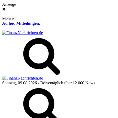
Anzeige
❌
Mehr »
Ad hoc-Mitteilungen
:
Sonntag, 09.08.2026
- Börsentäglich über 12.000 News