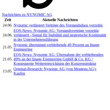
Nachrichten zu NYNOMIC AG
Zeit
Aktuelle Nachrichten
24.06.
Nynomic verlängert Verträge des Vorstandsduos vorzeitig
EQS-News: Nynomic AG: Vorstandsverträge vorzeitig
24.06.
verlängert - Signal für Stabilität und strategische Kontinuität
in der Unternehmensführung
Nynomic übernimmt verbleibende 49 Prozent an Image
21.05.
Engineering
EQS-News: Nynomic AG: Übernahme der verbleibenden
21.05.
49% an der Image Engineering GmbH & Co. KG /
Konsequente Weiterentwicklung der Konzernstruktur
Original-Research: Nynomic AG (von Montega AG):
13.05.
Kaufen