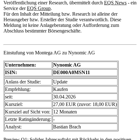
Veröffentlichung einer Research, übermittelt durch
EQS News
- ein
Service der
EQS Group
.
Für den Inhalt der Mitteilung bzw. Research ist alleine der
Herausgeber bzw. Ersteller der Studie verantwortlich. Diese
Meldung ist keine Anlageberatung oder Aufforderung zum
Abschluss bestimmter Börsengeschäfte.
Einstufung von Montega AG zu Nynomic AG
Unternehmen:
Nynomic AG
ISIN:
DE000A0MSN11
Anlass der Studie:
Update
Empfehlung:
Kaufen
seit:
30.04.2026
Kursziel:
27,00 EUR (zuvor: 18,00 EUR)
Kursziel auf Sicht von:
12 Monaten
Letzte Ratingänderung:
-
Analyst:
Bastian Brach
Preview Q1: Solider Jahresauftakt mit Rückkehr in den positiven