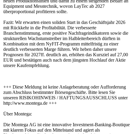
neuen Produktionslinien und damit zu einem steigenden Bedarf an
Equipment und Messtechnik, wovon LayTec ab 2027
überproportional profitieren sollte.
Fazit: Wir erwarten einen soliden Start in das Geschäftsjahr 2026
mit Rückkehr in die Profitabilität. Die verbesserte
Branchenstimmung, erste positive Nachfrageindikatoren sowie die
strukturellen Wachstumstreiber im Halbleiterbereich dürften in
Kombination mit dem NyFIT-Programm mittelfristig zu einer
deutlich verbesserten Marge führen. Wir heben daher unsere
Prognosen für 2027ff. deutlich an, erhöhen das Kursziel auf 27,00
EUR und bestätigen auch nach dem jüngsten Hochlauf der Aktie
unsere Kaufempfehlung.
+++ Diese Meldung ist keine Anlageberatung oder Aufforderung
zum Abschluss bestimmter Börsengeschäfte. Bitte lesen Sie
unseren RISIKOHINWEIS / HAFTUNGSAUSSCHLUSS unter
http://www.montega.de +++
Über Montega:
Die Montega AG ist eine innovative Investment-Banking-Boutique
mit klarem Fokus auf den Mittelstand und agiert als