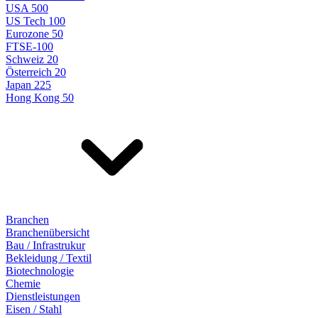
USA 500
US Tech 100
Eurozone 50
FTSE-100
Schweiz 20
Österreich 20
Japan 225
Hong Kong 50
Branchen
Branchenübersicht
Bau / Infrastrukur
Bekleidung / Textil
Biotechnologie
Chemie
Dienstleistungen
Eisen / Stahl