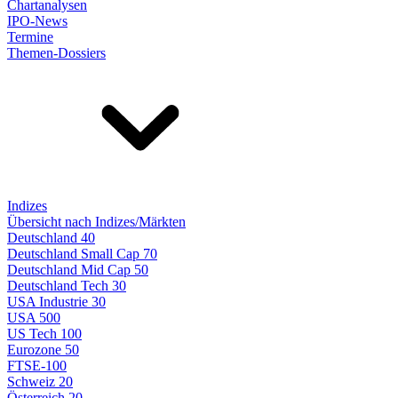
Chartanalysen
IPO-News
Termine
Themen-Dossiers
Indizes
Übersicht nach Indizes/Märkten
Deutschland 40
Deutschland Small Cap 70
Deutschland Mid Cap 50
Deutschland Tech 30
USA Industrie 30
USA 500
US Tech 100
Eurozone 50
FTSE-100
Schweiz 20
Österreich 20