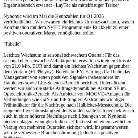
Ergebnisbereich erwartet - LayTec als mittelfristiger Treiber
Nynomic wird im Mai die Kennzahlen für Q1 2026
veröffentlichen. Wir erwarten ein leichtes Umsatzwachstum, was in
Kombination mit dem NyFIT-Programm eine Rückkehr zu einer
positiven operativen Marge ermöglichen sollte.
[Tabelle]
Leichtes Wachstum in saisonal schwachem Quartal: Für das
saisonal eher schwache Auftaktquartal erwarten wir einen Umsatz
von 21,0 Mio. EUR und damit ein leichtes Wachstum gegenüber
dem Vorjahr (+1,9% yoy). Bereits im FY- Earnings Call hatte das
Management von ersten positiven Signalen insbesondere im
Halbleiter- sowie Life-Science-Bereich berichtet. Unterstützend
werten wir auch die starke Auftragsdynamik bei Aixtron SE im
Optoelektronik-Bereich. Als Anbieter von MOCVD-Anlagen für
Verbindungen wie GaN und InP fungiert Aixtron als wichtiger
Frühindikator für die Nachfrage nach Halbleiter-Messtechnik. Die
steigende Investitionstätigkeit der Kunden sollte sich perspektivisch
auch in einer höheren Nachfrage nach Lösungen von Nynomic
niederschlagen, wenngleich dieser Effekt erst mit einem zeitlichen
Verzug von mehreren Quartalen sichtbar wird. Insgesamt werten
wir die verbesserte Branchenstimmung jedoch als positiven