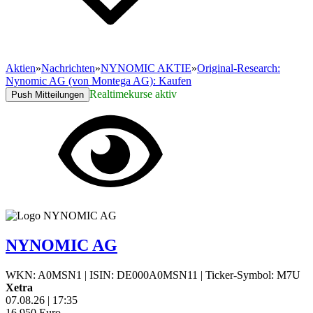
Aktien
»
Nachrichten
»
NYNOMIC AKTIE
»
Original-Research:
Nynomic AG (von Montega AG): Kaufen
Realtimekurse aktiv
Push Mitteilungen
NYNOMIC AG
WKN: A0MSN1
|
ISIN: DE000A0MSN11
|
Ticker-Symbol: M7U
Xetra
07.08.26
|
17:35
16,950
Euro