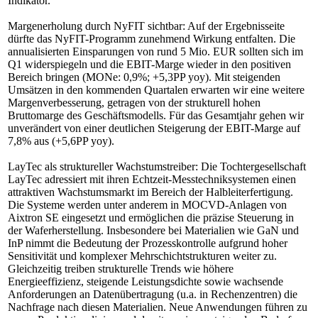
Indikator.
Margenerholung durch NyFIT sichtbar: Auf der Ergebnisseite
dürfte das NyFIT-Programm zunehmend Wirkung entfalten. Die
annualisierten Einsparungen von rund 5 Mio. EUR sollten sich im
Q1 widerspiegeln und die EBIT-Marge wieder in den positiven
Bereich bringen (MONe: 0,9%; +5,3PP yoy). Mit steigenden
Umsätzen in den kommenden Quartalen erwarten wir eine weitere
Margenverbesserung, getragen von der strukturell hohen
Bruttomarge des Geschäftsmodells. Für das Gesamtjahr gehen wir
unverändert von einer deutlichen Steigerung der EBIT-Marge auf
7,8% aus (+5,6PP yoy).
LayTec als struktureller Wachstumstreiber: Die Tochtergesellschaft
LayTec adressiert mit ihren Echtzeit-Messtechniksystemen einen
attraktiven Wachstumsmarkt im Bereich der Halbleiterfertigung.
Die Systeme werden unter anderem in MOCVD-Anlagen von
Aixtron SE eingesetzt und ermöglichen die präzise Steuerung in
der Waferherstellung. Insbesondere bei Materialien wie GaN und
InP nimmt die Bedeutung der Prozesskontrolle aufgrund hoher
Sensitivität und komplexer Mehrschichtstrukturen weiter zu.
Gleichzeitig treiben strukturelle Trends wie höhere
Energieeffizienz, steigende Leistungsdichte sowie wachsende
Anforderungen an Datenübertragung (u.a. in Rechenzentren) die
Nachfrage nach diesen Materialien. Neue Anwendungen führen zu