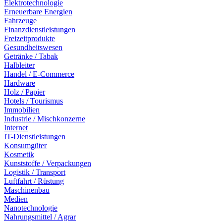
Elektrotechnologie
Erneuerbare Energien
Fahrzeuge
Finanzdienstleistungen
Freizeitprodukte
Gesundheitswesen
Getränke / Tabak
Halbleiter
Handel / E-Commerce
Hardware
Holz / Papier
Hotels / Tourismus
Immobilien
Industrie / Mischkonzerne
Internet
IT-Dienstleistungen
Konsumgüter
Kosmetik
Kunststoffe / Verpackungen
Logistik / Transport
Luftfahrt / Rüstung
Maschinenbau
Medien
Nanotechnologie
Nahrungsmittel / Agrar