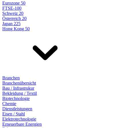
Eurozone 50
FTSE-100
Schweiz 20
Österreich 20
Japan 225
Hong Kong 50
Branchen
Branchenübersicht
Bau / Infrastrukur
Bekleidung / Textil
Biotechnologie
Chemie
Dienstleistungen
Eisen / Stahl
Elektrotechnologie
Erneuerbare Energien