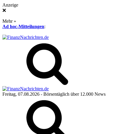
Anzeige
❌
Mehr »
Ad hoc-Mitteilungen
:
Freitag, 07.08.2026
- Börsentäglich über 12.000 News