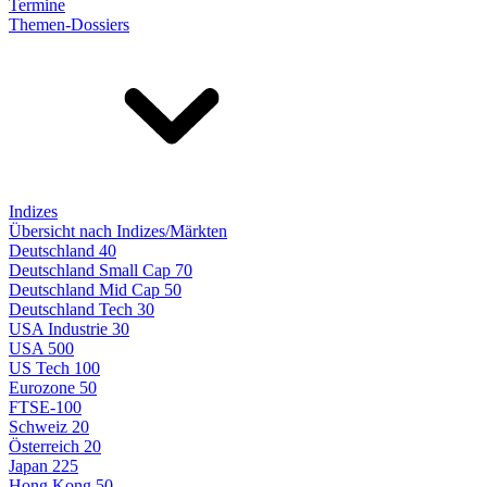
Termine
Themen-Dossiers
Indizes
Übersicht nach Indizes/Märkten
Deutschland 40
Deutschland Small Cap 70
Deutschland Mid Cap 50
Deutschland Tech 30
USA Industrie 30
USA 500
US Tech 100
Eurozone 50
FTSE-100
Schweiz 20
Österreich 20
Japan 225
Hong Kong 50