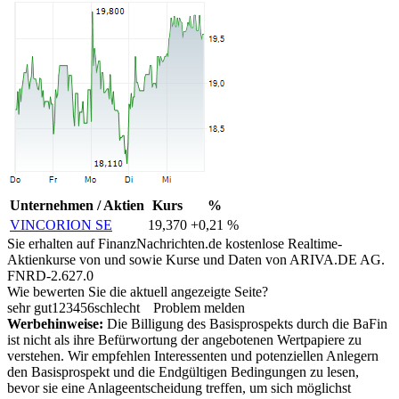
Unternehmen / Aktien
Kurs
%
VINCORION SE
19,370
+0,21 %
Sie erhalten auf FinanzNachrichten.de kostenlose Realtime-
Aktienkurse von
und
sowie Kurse und Daten von
ARIVA.DE AG
.
FNRD-2.627.0
Wie bewerten Sie die aktuell angezeigte Seite?
sehr gut
1
2
3
4
5
6
schlecht
Problem melden
Werbehinweise:
Die Billigung des Basisprospekts durch die BaFin
ist nicht als ihre Befürwortung der angebotenen Wertpapiere zu
verstehen. Wir empfehlen Interessenten und potenziellen Anlegern
den Basisprospekt und die Endgültigen Bedingungen zu lesen,
bevor sie eine Anlageentscheidung treffen, um sich möglichst