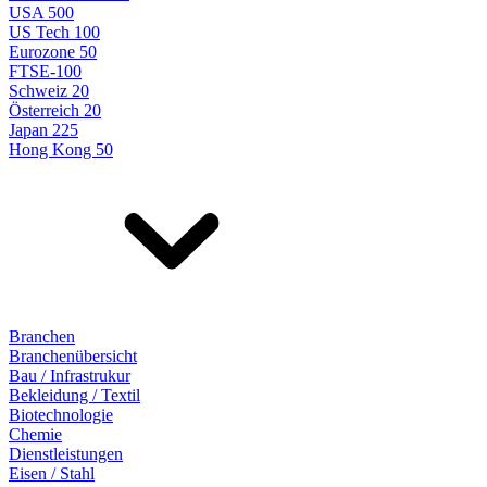
USA 500
US Tech 100
Eurozone 50
FTSE-100
Schweiz 20
Österreich 20
Japan 225
Hong Kong 50
Branchen
Branchenübersicht
Bau / Infrastrukur
Bekleidung / Textil
Biotechnologie
Chemie
Dienstleistungen
Eisen / Stahl