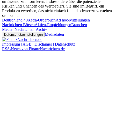
umfassend zu informieren, insbesondere über die potenziellen
Risiken und Chancen des Wertpapiers. Sie sind im Begriff, ein
Produkt zu erwerben, das nicht einfach ist und schwer zu verstehen
sein kann.
Deutschland 40
Xetra-Orderbuch
Ad hoc-Mitteilungen
Nachrichten Börsen
Aktien-Empfehlungen
Branchen
Medien
Nachrichten-Archiv
Mediadaten
Datenschutzeinstellungen
Impressum | AGB | Disclaimer | Datenschutz
RSS-News von FinanzNachrichten.de