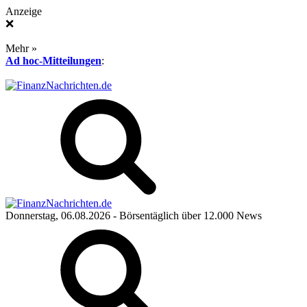
Anzeige
❌
Mehr »
Ad hoc-Mitteilungen
:
Donnerstag, 06.08.2026
- Börsentäglich über 12.000 News