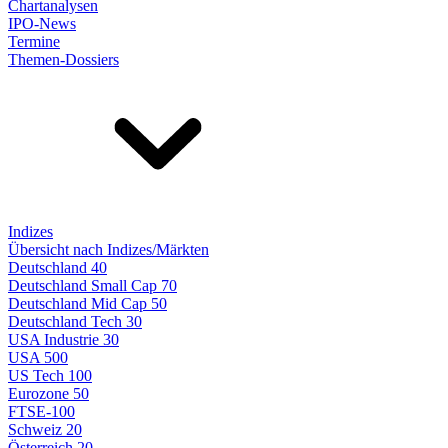
Chartanalysen
IPO-News
Termine
Themen-Dossiers
Indizes
Übersicht nach Indizes/Märkten
Deutschland 40
Deutschland Small Cap 70
Deutschland Mid Cap 50
Deutschland Tech 30
USA Industrie 30
USA 500
US Tech 100
Eurozone 50
FTSE-100
Schweiz 20
Österreich 20