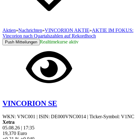
Aktien
»
Nachrichten
»
VINCORION AKTIE
»
AKTIE IM FOKUS:
Vincorion nach Quartalszahlen auf Rekordhoch
Realtimekurse aktiv
Push Mitteilungen
VINCORION SE
WKN: VNC001
|
ISIN: DE000VNC0014
|
Ticker-Symbol: V1NC
Xetra
05.08.26
|
17:35
19,370
Euro
+0,21 %
+0,040