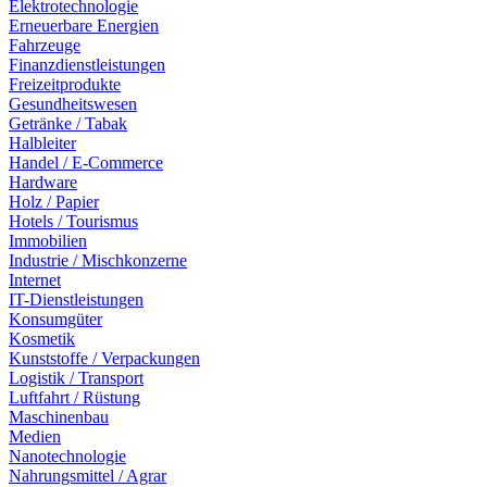
Elektrotechnologie
Erneuerbare Energien
Fahrzeuge
Finanzdienstleistungen
Freizeitprodukte
Gesundheitswesen
Getränke / Tabak
Halbleiter
Handel / E-Commerce
Hardware
Holz / Papier
Hotels / Tourismus
Immobilien
Industrie / Mischkonzerne
Internet
IT-Dienstleistungen
Konsumgüter
Kosmetik
Kunststoffe / Verpackungen
Logistik / Transport
Luftfahrt / Rüstung
Maschinenbau
Medien
Nanotechnologie
Nahrungsmittel / Agrar