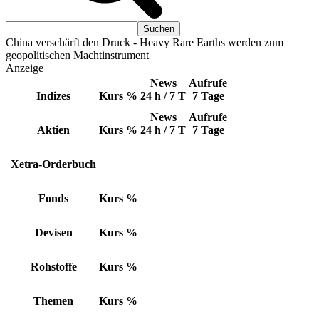
China verschärft den Druck - Heavy Rare Earths werden zum
geopolitischen Machtinstrument
Anzeige
News
Aufrufe
Indizes
Kurs
%
24 h / 7 T
7 Tage
News
Aufrufe
Aktien
Kurs
%
24 h / 7 T
7 Tage
Xetra-Orderbuch
Fonds
Kurs
%
Devisen
Kurs
%
Rohstoffe
Kurs
%
Themen
Kurs
%