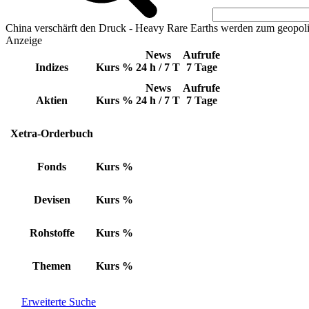
China verschärft den Druck - Heavy Rare Earths werden zum geopoli
Anzeige
News
Aufrufe
Indizes
Kurs
%
24 h / 7 T
7 Tage
News
Aufrufe
Aktien
Kurs
%
24 h / 7 T
7 Tage
Xetra-Orderbuch
Fonds
Kurs
%
Devisen
Kurs
%
Rohstoffe
Kurs
%
Themen
Kurs
%
Erweiterte Suche