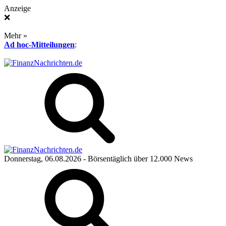
Anzeige
❌
Mehr »
Ad hoc-Mitteilungen
:
Donnerstag, 06.08.2026
- Börsentäglich über 12.000 News