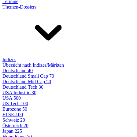
Termine
Themen-Dossiers
Indizes
Übersicht nach Indizes/Märkten
Deutschland 40
Deutschland Small Cap 70
Deutschland Mid Cap 50
Deutschland Tech 30
USA Industrie 30
USA 500
US Tech 100
Eurozone 50
FTSE-100
Schweiz 20
Österreich 20
Japan 225
Hong Kong 50