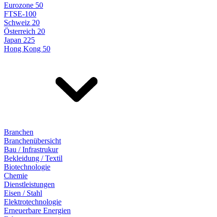
Eurozone 50
FTSE-100
Schweiz 20
Österreich 20
Japan 225
Hong Kong 50
Branchen
Branchenübersicht
Bau / Infrastrukur
Bekleidung / Textil
Biotechnologie
Chemie
Dienstleistungen
Eisen / Stahl
Elektrotechnologie
Erneuerbare Energien