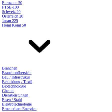
Eurozone 50
FTSE-100
Schweiz 20
Österreich 20
Japan 225
Hong Kong 50
Branchen
Branchenübersicht
Bau / Infrastrukur
Bekleidung / Textil
Biotechnologie
Chemie
Dienstleistungen
Eisen / Stahl
Elektrotechnologie
Erneuerbare Energien