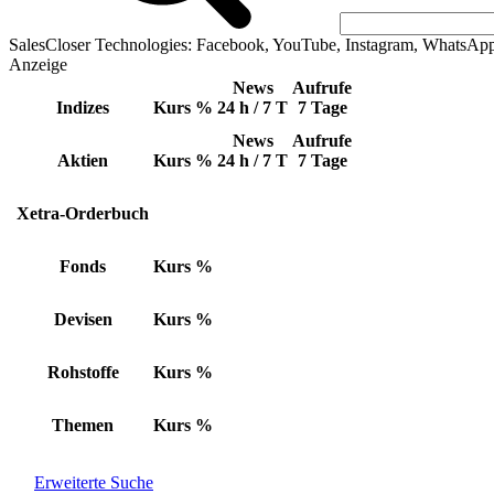
SalesCloser Technologies: Facebook, YouTube, Instagram, WhatsAp
Anzeige
News
Aufrufe
Indizes
Kurs
%
24 h / 7 T
7 Tage
News
Aufrufe
Aktien
Kurs
%
24 h / 7 T
7 Tage
Xetra-Orderbuch
Fonds
Kurs
%
Devisen
Kurs
%
Rohstoffe
Kurs
%
Themen
Kurs
%
Erweiterte Suche