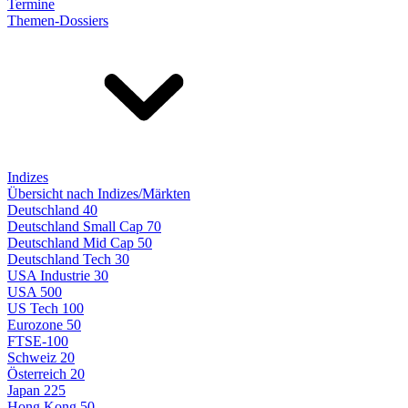
Termine
Themen-Dossiers
Indizes
Übersicht nach Indizes/Märkten
Deutschland 40
Deutschland Small Cap 70
Deutschland Mid Cap 50
Deutschland Tech 30
USA Industrie 30
USA 500
US Tech 100
Eurozone 50
FTSE-100
Schweiz 20
Österreich 20
Japan 225
Hong Kong 50