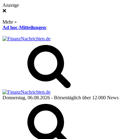
Anzeige
❌
Mehr »
Ad hoc-Mitteilungen
:
Donnerstag, 06.08.2026
- Börsentäglich über 12.000 News