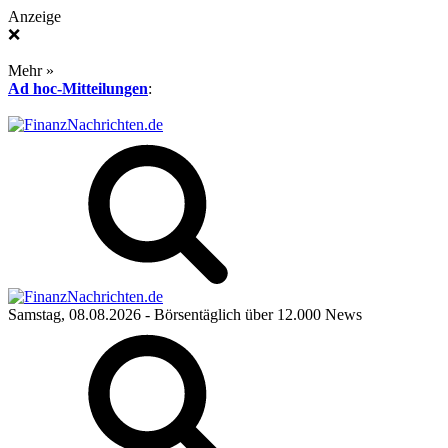
Anzeige
❌
Mehr »
Ad hoc-Mitteilungen
:
Samstag, 08.08.2026
- Börsentäglich über 12.000 News