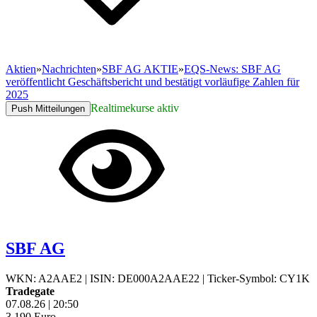
Aktien
»
Nachrichten
»
SBF AG AKTIE
»
EQS-News: SBF AG
veröffentlicht Geschäftsbericht und bestätigt vorläufige Zahlen für
2025
Realtimekurse aktiv
Push Mitteilungen
SBF AG
WKN: A2AAE2
|
ISIN: DE000A2AAE22
|
Ticker-Symbol: CY1K
Tradegate
07.08.26
|
20:50
3,190
Euro