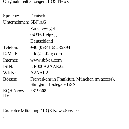
Originalinhalt anzeigen:
EQS News
Sprache:
Deutsch
Unternehmen:
SBF AG
Zaucheweg 4
04316 Leipzig
Deutschland
Telefon:
+49 (0)341 65235894
E-Mail:
info@sbf-ag.com
Internet:
www.sbf-ag.com
ISIN:
DE000A2AAE22
WKN:
A2AAE2
Börsen:
Freiverkehr in Frankfurt, München (m:access),
Stuttgart, Tradegate BSX
EQS News
2319668
ID:
Ende der Mitteilung
/ EQS News-Service