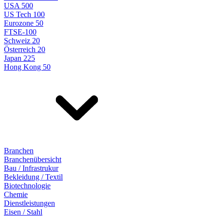
USA 500
US Tech 100
Eurozone 50
FTSE-100
Schweiz 20
Österreich 20
Japan 225
Hong Kong 50
Branchen
Branchenübersicht
Bau / Infrastrukur
Bekleidung / Textil
Biotechnologie
Chemie
Dienstleistungen
Eisen / Stahl