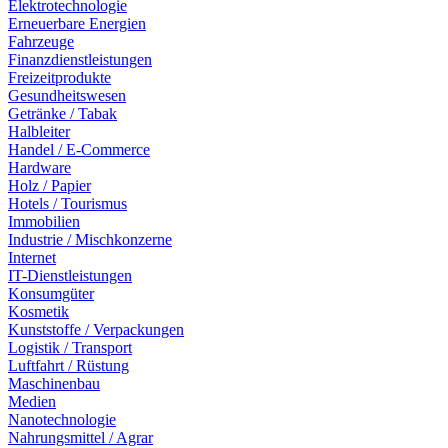
Elektrotechnologie
Erneuerbare Energien
Fahrzeuge
Finanzdienstleistungen
Freizeitprodukte
Gesundheitswesen
Getränke / Tabak
Halbleiter
Handel / E-Commerce
Hardware
Holz / Papier
Hotels / Tourismus
Immobilien
Industrie / Mischkonzerne
Internet
IT-Dienstleistungen
Konsumgüter
Kosmetik
Kunststoffe / Verpackungen
Logistik / Transport
Luftfahrt / Rüstung
Maschinenbau
Medien
Nanotechnologie
Nahrungsmittel / Agrar