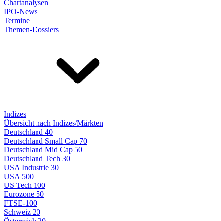
Chartanalysen
IPO-News
Termine
Themen-Dossiers
Indizes
Übersicht nach Indizes/Märkten
Deutschland 40
Deutschland Small Cap 70
Deutschland Mid Cap 50
Deutschland Tech 30
USA Industrie 30
USA 500
US Tech 100
Eurozone 50
FTSE-100
Schweiz 20
Österreich 20