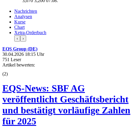
3,070
3,200
07.08.
Nachrichten
Analysen
Kurse
Chart
Xetra-Orderbuch
‹
›
EQS Group (DE)
30.04.2026 18:15 Uhr
751 Leser
Artikel bewerten:
(
2
)
EQS-News: SBF AG
veröffentlicht Geschäftsbericht
und bestätigt vorläufige Zahlen
für 2025