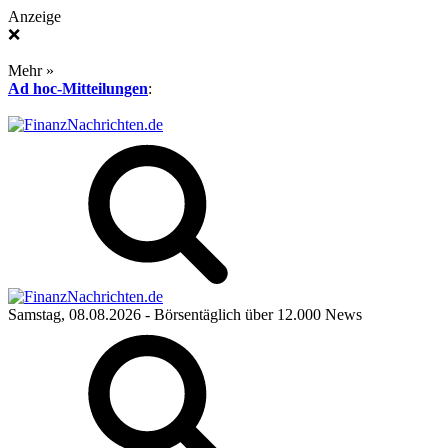
Anzeige
❌
Mehr »
Ad hoc-Mitteilungen
:
Samstag, 08.08.2026
- Börsentäglich über 12.000 News