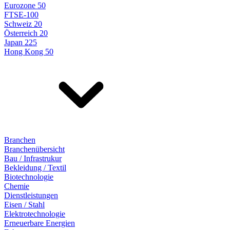
Eurozone 50
FTSE-100
Schweiz 20
Österreich 20
Japan 225
Hong Kong 50
Branchen
Branchenübersicht
Bau / Infrastrukur
Bekleidung / Textil
Biotechnologie
Chemie
Dienstleistungen
Eisen / Stahl
Elektrotechnologie
Erneuerbare Energien