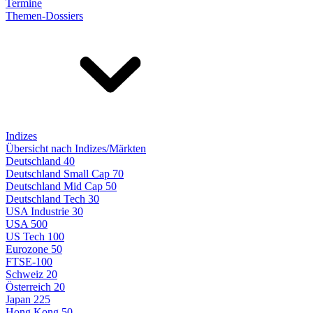
Termine
Themen-Dossiers
Indizes
Übersicht nach Indizes/Märkten
Deutschland 40
Deutschland Small Cap 70
Deutschland Mid Cap 50
Deutschland Tech 30
USA Industrie 30
USA 500
US Tech 100
Eurozone 50
FTSE-100
Schweiz 20
Österreich 20
Japan 225
Hong Kong 50