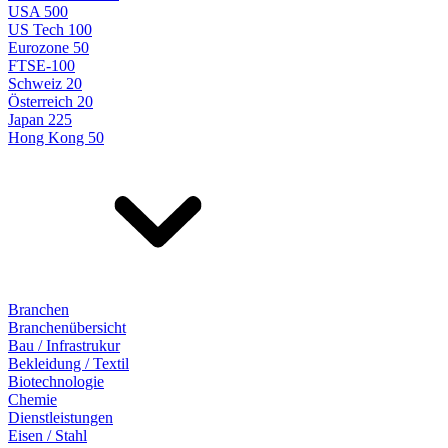
USA 500
US Tech 100
Eurozone 50
FTSE-100
Schweiz 20
Österreich 20
Japan 225
Hong Kong 50
Branchen
Branchenübersicht
Bau / Infrastrukur
Bekleidung / Textil
Biotechnologie
Chemie
Dienstleistungen
Eisen / Stahl