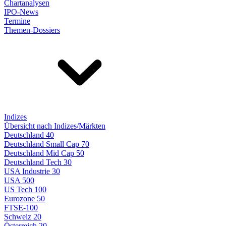
Chartanalysen
IPO-News
Termine
Themen-Dossiers
Indizes
Übersicht nach Indizes/Märkten
Deutschland 40
Deutschland Small Cap 70
Deutschland Mid Cap 50
Deutschland Tech 30
USA Industrie 30
USA 500
US Tech 100
Eurozone 50
FTSE-100
Schweiz 20
Österreich 20