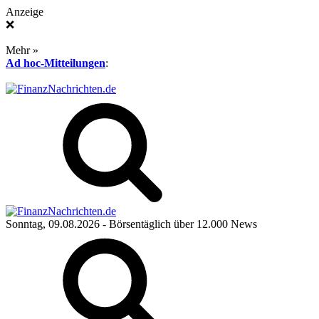
Anzeige
❌
Mehr »
Ad hoc-Mitteilungen
:
Sonntag, 09.08.2026
- Börsentäglich über 12.000 News