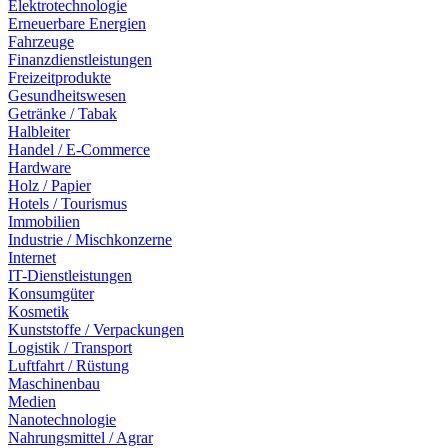
Elektrotechnologie
Erneuerbare Energien
Fahrzeuge
Finanzdienstleistungen
Freizeitprodukte
Gesundheitswesen
Getränke / Tabak
Halbleiter
Handel / E-Commerce
Hardware
Holz / Papier
Hotels / Tourismus
Immobilien
Industrie / Mischkonzerne
Internet
IT-Dienstleistungen
Konsumgüter
Kosmetik
Kunststoffe / Verpackungen
Logistik / Transport
Luftfahrt / Rüstung
Maschinenbau
Medien
Nanotechnologie
Nahrungsmittel / Agrar