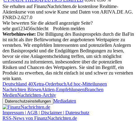
Sie erhalten auf FinanzNachrichten.de kostenlose Realtime-
Aktienkurse von
und
sowie Kurse und Daten von
ARIVA.DE AG
.
FNRD-2.627.0
Wie bewerten Sie die aktuell angezeigte Seite?
sehr gut
1
2
3
4
5
6
schlecht
Problem melden
Werbehinweise:
Die Billigung des Basisprospekts durch die BaFin
ist nicht als ihre Befürwortung der angebotenen Wertpapiere zu
verstehen. Wir empfehlen Interessenten und potenziellen Anlegern
den Basisprospekt und die Endgültigen Bedingungen zu lesen,
bevor sie eine Anlageentscheidung treffen, um sich möglichst
umfassend zu informieren, insbesondere über die potenziellen
Risiken und Chancen des Wertpapiers. Sie sind im Begriff, ein
Produkt zu erwerben, das nicht einfach ist und schwer zu verstehen
sein kann.
Deutschland 40
Xetra-Orderbuch
Ad hoc-Mitteilungen
Nachrichten Börsen
Aktien-Empfehlungen
Branchen
Medien
Nachrichten-Archiv
Mediadaten
Datenschutzeinstellungen
Impressum | AGB | Disclaimer | Datenschutz
RSS-News von FinanzNachrichten.de