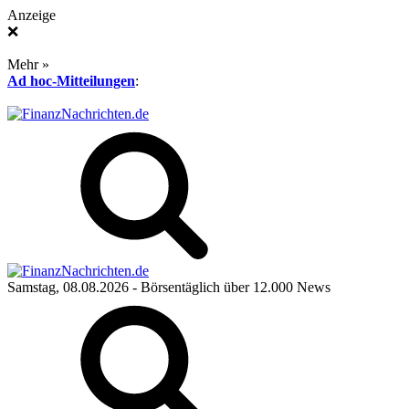
Anzeige
❌
Mehr »
Ad hoc-Mitteilungen
:
Samstag, 08.08.2026
- Börsentäglich über 12.000 News