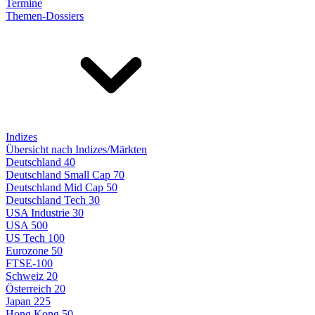
Termine
Themen-Dossiers
Indizes
Übersicht nach Indizes/Märkten
Deutschland 40
Deutschland Small Cap 70
Deutschland Mid Cap 50
Deutschland Tech 30
USA Industrie 30
USA 500
US Tech 100
Eurozone 50
FTSE-100
Schweiz 20
Österreich 20
Japan 225
Hong Kong 50