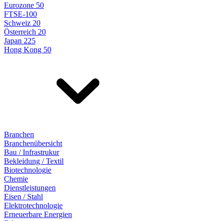
Eurozone 50
FTSE-100
Schweiz 20
Österreich 20
Japan 225
Hong Kong 50
Branchen
Branchenübersicht
Bau / Infrastrukur
Bekleidung / Textil
Biotechnologie
Chemie
Dienstleistungen
Eisen / Stahl
Elektrotechnologie
Erneuerbare Energien