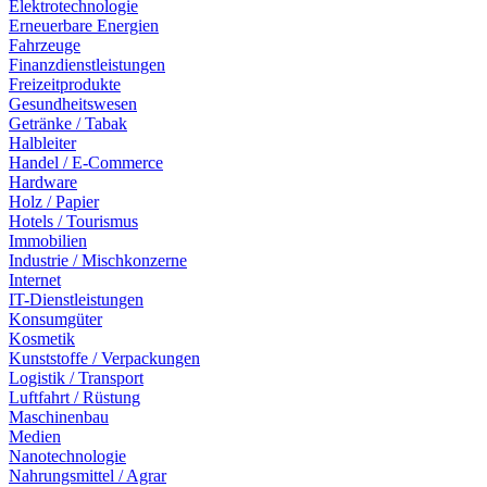
Elektrotechnologie
Erneuerbare Energien
Fahrzeuge
Finanzdienstleistungen
Freizeitprodukte
Gesundheitswesen
Getränke / Tabak
Halbleiter
Handel / E-Commerce
Hardware
Holz / Papier
Hotels / Tourismus
Immobilien
Industrie / Mischkonzerne
Internet
IT-Dienstleistungen
Konsumgüter
Kosmetik
Kunststoffe / Verpackungen
Logistik / Transport
Luftfahrt / Rüstung
Maschinenbau
Medien
Nanotechnologie
Nahrungsmittel / Agrar