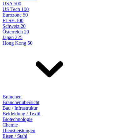
USA 500
US Tech 100
Eurozone 50
FTSE-100
Schweiz 20
Österreich 20
Japan 225
Hong Kong 50
Branchen
Branchenübersicht
Bau / Infrastrukur
Bekleidung / Textil
Biotechnologie
Chemie
Dienstleistungen
Eisen / Stahl