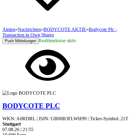
Aktien
»
Nachrichten
»
BODYCOTE AKTIE
»
Bodycote Plc -
Transaction in Own Shares
Realtimekurse aktiv
Push Mitteilungen
BODYCOTE PLC
WKN: A0RDRL
|
ISIN: GB00B3FLWH99
|
Ticker-Symbol: 21T
Stuttgart
07.08.26
|
21:55
10,600
Euro