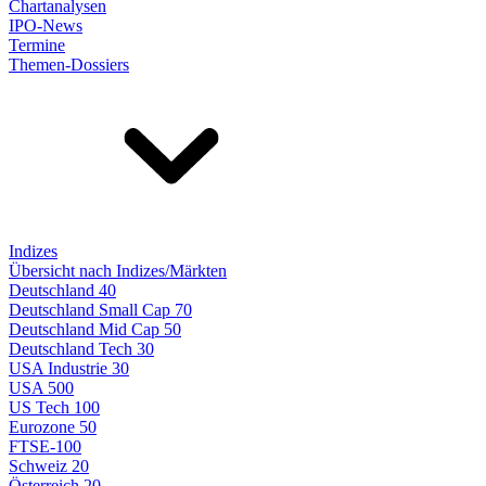
Chartanalysen
IPO-News
Termine
Themen-Dossiers
Indizes
Übersicht nach Indizes/Märkten
Deutschland 40
Deutschland Small Cap 70
Deutschland Mid Cap 50
Deutschland Tech 30
USA Industrie 30
USA 500
US Tech 100
Eurozone 50
FTSE-100
Schweiz 20
Österreich 20