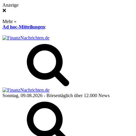
Anzeige
❌
Mehr »
Ad hoc-Mitteilungen
:
Sonntag, 09.08.2026
- Börsentäglich über 12.000 News