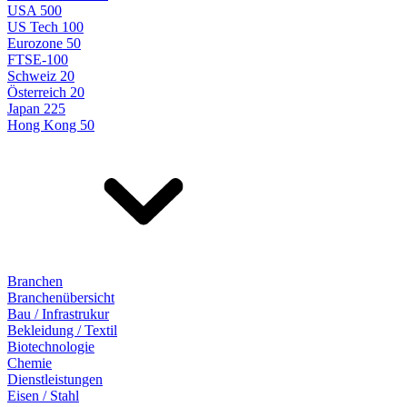
USA 500
US Tech 100
Eurozone 50
FTSE-100
Schweiz 20
Österreich 20
Japan 225
Hong Kong 50
Branchen
Branchenübersicht
Bau / Infrastrukur
Bekleidung / Textil
Biotechnologie
Chemie
Dienstleistungen
Eisen / Stahl