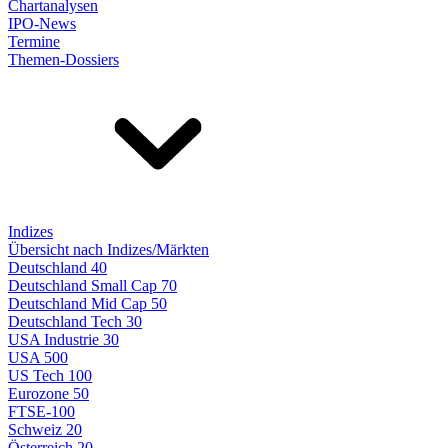
Chartanalysen
IPO-News
Termine
Themen-Dossiers
Indizes
Übersicht nach Indizes/Märkten
Deutschland 40
Deutschland Small Cap 70
Deutschland Mid Cap 50
Deutschland Tech 30
USA Industrie 30
USA 500
US Tech 100
Eurozone 50
FTSE-100
Schweiz 20
Österreich 20