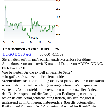
Unternehmen / Aktien
Kurs
%
HUGO BOSS AG
38,000
-0,11 %
Sie erhalten auf FinanzNachrichten.de kostenlose Realtime-
Aktienkurse von
und
sowie Kurse und Daten von
ARIVA.DE AG
.
FNRD-2.627.0
Wie bewerten Sie die aktuell angezeigte Seite?
sehr gut
1
2
3
4
5
6
schlecht
Problem melden
Werbehinweise:
Die Billigung des Basisprospekts durch die BaFin
ist nicht als ihre Befürwortung der angebotenen Wertpapiere zu
verstehen. Wir empfehlen Interessenten und potenziellen Anlegern
den Basisprospekt und die Endgültigen Bedingungen zu lesen,
bevor sie eine Anlageentscheidung treffen, um sich möglichst
umfassend zu informieren, insbesondere über die potenziellen
Risiken und Chancen des Wertpapiers. Sie sind im Begriff, ein