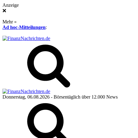
Anzeige
❌
Mehr »
Ad hoc-Mitteilungen
:
Donnerstag, 06.08.2026
- Börsentäglich über 12.000 News