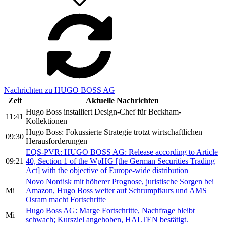
Nachrichten zu HUGO BOSS AG
Zeit
Aktuelle Nachrichten
Hugo Boss installiert Design-Chef für Beckham-
11:41
Kollektionen
Hugo Boss: Fokussierte Strategie trotzt wirtschaftlichen
09:30
Herausforderungen
EQS-PVR: HUGO BOSS AG: Release according to Article
09:21
40, Section 1 of the WpHG [the German Securities Trading
Act] with the objective of Europe-wide distribution
Novo Nordisk mit höherer Prognose, juristische Sorgen bei
Mi
Amazon, Hugo Boss weiter auf Schrumpfkurs und AMS
Osram macht Fortschritte
Hugo Boss AG: Marge Fortschritte, Nachfrage bleibt
Mi
schwach; Kursziel angehoben, HALTEN bestätigt.