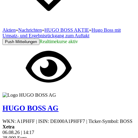
Aktien
»
Nachrichten
»
HUGO BOSS AKTIE
»
Hugo Boss mit
Umsatz- und Ergebnisrückgang zum Auftakt
Realtimekurse aktiv
Push Mitteilungen
HUGO BOSS AG
WKN: A1PHFF
|
ISIN: DE000A1PHFF7
|
Ticker-Symbol: BOSS
Xetra
06.08.26
|
14:17
38,000
Euro