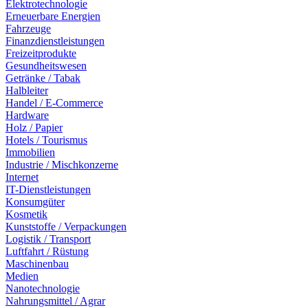
Elektrotechnologie
Erneuerbare Energien
Fahrzeuge
Finanzdienstleistungen
Freizeitprodukte
Gesundheitswesen
Getränke / Tabak
Halbleiter
Handel / E-Commerce
Hardware
Holz / Papier
Hotels / Tourismus
Immobilien
Industrie / Mischkonzerne
Internet
IT-Dienstleistungen
Konsumgüter
Kosmetik
Kunststoffe / Verpackungen
Logistik / Transport
Luftfahrt / Rüstung
Maschinenbau
Medien
Nanotechnologie
Nahrungsmittel / Agrar