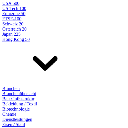
USA 500
US Tech 100
Eurozone 50
FTSE-100
Schweiz 20
Österreich 20
Japan 225
Hong Kong 50
Branchen
Branchenübersicht
Bau / Infrastrukur
Bekleidung / Textil
Biotechnologie
Chemie
Dienstleistungen
Eisen / Stahl