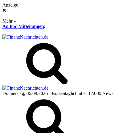
Anzeige
❌
Mehr »
Ad hoc-Mitteilungen
:
Donnerstag, 06.08.2026
- Börsentäglich über 12.000 News