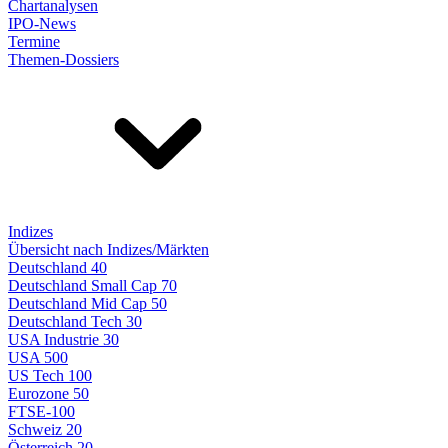
Chartanalysen
IPO-News
Termine
Themen-Dossiers
Indizes
Übersicht nach Indizes/Märkten
Deutschland 40
Deutschland Small Cap 70
Deutschland Mid Cap 50
Deutschland Tech 30
USA Industrie 30
USA 500
US Tech 100
Eurozone 50
FTSE-100
Schweiz 20
Österreich 20