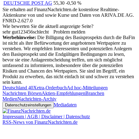
DEUTSCHE POST AG
55,30
-0,50 %
Sie erhalten auf FinanzNachrichten.de kostenlose Realtime-
Aktienkurse von
und
sowie Kurse und Daten von
ARIVA.DE AG
.
FNRD-2.627.0
Wie bewerten Sie die aktuell angezeigte Seite?
sehr gut
1
2
3
4
5
6
schlecht
Problem melden
Werbehinweise:
Die Billigung des Basisprospekts durch die BaFin
ist nicht als ihre Befürwortung der angebotenen Wertpapiere zu
verstehen. Wir empfehlen Interessenten und potenziellen Anlegern
den Basisprospekt und die Endgültigen Bedingungen zu lesen,
bevor sie eine Anlageentscheidung treffen, um sich möglichst
umfassend zu informieren, insbesondere über die potenziellen
Risiken und Chancen des Wertpapiers. Sie sind im Begriff, ein
Produkt zu erwerben, das nicht einfach ist und schwer zu verstehen
sein kann.
Deutschland 40
Xetra-Orderbuch
Ad hoc-Mitteilungen
Nachrichten Börsen
Aktien-Empfehlungen
Branchen
Medien
Nachrichten-Archiv
Mediadaten
Datenschutzeinstellungen
Impressum | AGB | Disclaimer | Datenschutz
RSS-News von FinanzNachrichten.de