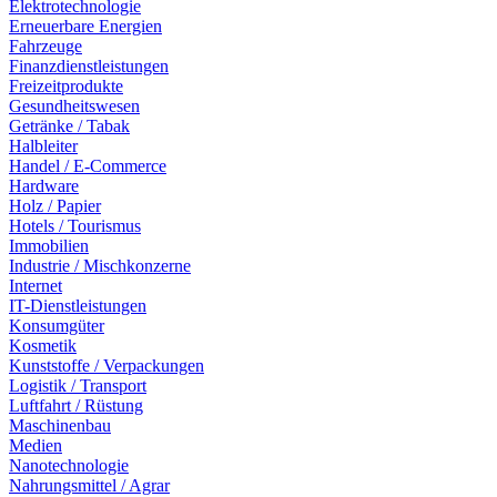
Elektrotechnologie
Erneuerbare Energien
Fahrzeuge
Finanzdienstleistungen
Freizeitprodukte
Gesundheitswesen
Getränke / Tabak
Halbleiter
Handel / E-Commerce
Hardware
Holz / Papier
Hotels / Tourismus
Immobilien
Industrie / Mischkonzerne
Internet
IT-Dienstleistungen
Konsumgüter
Kosmetik
Kunststoffe / Verpackungen
Logistik / Transport
Luftfahrt / Rüstung
Maschinenbau
Medien
Nanotechnologie
Nahrungsmittel / Agrar