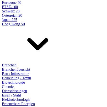
Eurozone 50
FTSE-100
Schweiz 20
Österreich 20
Japan 225
Hong Kong 50
Branchen
Branchenübersicht
Bau / Infrastrukur
Bekleidung / Textil
Biotechnologie
Chemie
Dienstleistungen
Eisen / Stahl
Elektrotechnologie
Erneuerbare Energien