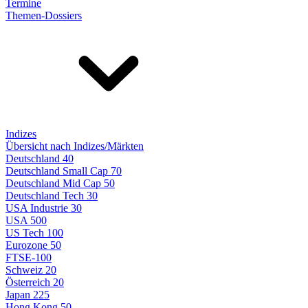
Termine
Themen-Dossiers
Indizes
Übersicht nach Indizes/Märkten
Deutschland 40
Deutschland Small Cap 70
Deutschland Mid Cap 50
Deutschland Tech 30
USA Industrie 30
USA 500
US Tech 100
Eurozone 50
FTSE-100
Schweiz 20
Österreich 20
Japan 225
Hong Kong 50