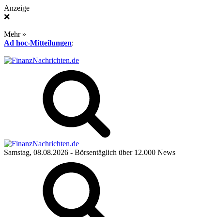
Anzeige
❌
Mehr »
Ad hoc-Mitteilungen
:
Samstag, 08.08.2026
- Börsentäglich über 12.000 News