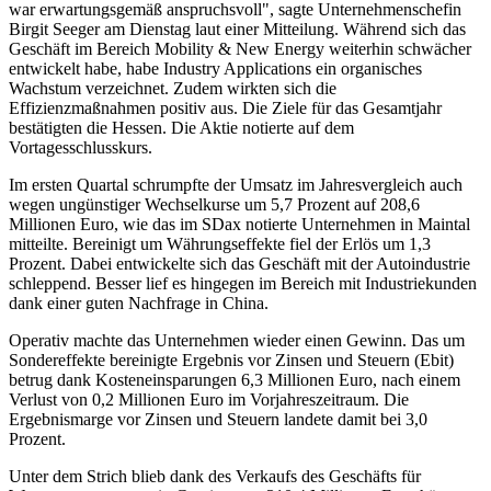
war erwartungsgemäß anspruchsvoll", sagte Unternehmenschefin
Birgit Seeger am Dienstag laut einer Mitteilung. Während sich das
Geschäft im Bereich Mobility & New Energy weiterhin schwächer
entwickelt habe, habe Industry Applications ein organisches
Wachstum verzeichnet. Zudem wirkten sich die
Effizienzmaßnahmen positiv aus. Die Ziele für das Gesamtjahr
bestätigten die Hessen. Die Aktie notierte auf dem
Vortagesschlusskurs.
Im ersten Quartal schrumpfte der Umsatz im Jahresvergleich auch
wegen ungünstiger Wechselkurse um 5,7 Prozent auf 208,6
Millionen Euro, wie das im SDax notierte Unternehmen in Maintal
mitteilte. Bereinigt um Währungseffekte fiel der Erlös um 1,3
Prozent. Dabei entwickelte sich das Geschäft mit der Autoindustrie
schleppend. Besser lief es hingegen im Bereich mit Industriekunden
dank einer guten Nachfrage in China.
Operativ machte das Unternehmen wieder einen Gewinn. Das um
Sondereffekte bereinigte Ergebnis vor Zinsen und Steuern (Ebit)
betrug dank Kosteneinsparungen 6,3 Millionen Euro, nach einem
Verlust von 0,2 Millionen Euro im Vorjahreszeitraum. Die
Ergebnismarge vor Zinsen und Steuern landete damit bei 3,0
Prozent.
Unter dem Strich blieb dank des Verkaufs des Geschäfts für