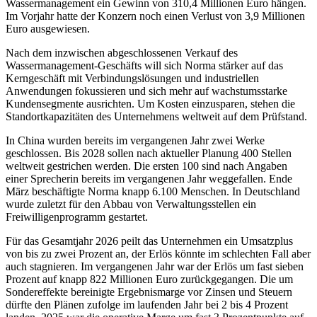
Wassermanagement ein Gewinn von 310,4 Millionen Euro hängen.
Im Vorjahr hatte der Konzern noch einen Verlust von 3,9 Millionen
Euro ausgewiesen.
Nach dem inzwischen abgeschlossenen Verkauf des
Wassermanagement-Geschäfts will sich Norma stärker auf das
Kerngeschäft mit Verbindungslösungen und industriellen
Anwendungen fokussieren und sich mehr auf wachstumsstarke
Kundensegmente ausrichten. Um Kosten einzusparen, stehen die
Standortkapazitäten des Unternehmens weltweit auf dem Prüfstand.
In China wurden bereits im vergangenen Jahr zwei Werke
geschlossen. Bis 2028 sollen nach aktueller Planung 400 Stellen
weltweit gestrichen werden. Die ersten 100 sind nach Angaben
einer Sprecherin bereits im vergangenen Jahr weggefallen. Ende
März beschäftigte Norma knapp 6.100 Menschen. In Deutschland
wurde zuletzt für den Abbau von Verwaltungsstellen ein
Freiwilligenprogramm gestartet.
Für das Gesamtjahr 2026 peilt das Unternehmen ein Umsatzplus
von bis zu zwei Prozent an, der Erlös könnte im schlechten Fall aber
auch stagnieren. Im vergangenen Jahr war der Erlös um fast sieben
Prozent auf knapp 822 Millionen Euro zurückgegangen. Die um
Sondereffekte bereinigte Ergebnismarge vor Zinsen und Steuern
dürfte den Plänen zufolge im laufenden Jahr bei 2 bis 4 Prozent