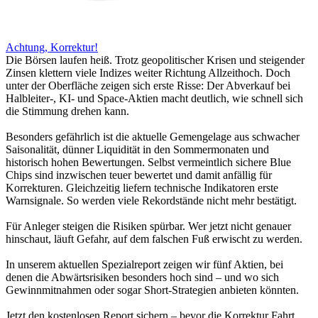
Achtung, Korrektur!
Die Börsen laufen heiß. Trotz geopolitischer Krisen und steigender
Zinsen klettern viele Indizes weiter Richtung Allzeithoch. Doch
unter der Oberfläche zeigen sich erste Risse: Der Abverkauf bei
Halbleiter-, KI- und Space-Aktien macht deutlich, wie schnell sich
die Stimmung drehen kann.
Besonders gefährlich ist die aktuelle Gemengelage aus schwacher
Saisonalität, dünner Liquidität in den Sommermonaten und
historisch hohen Bewertungen. Selbst vermeintlich sichere Blue
Chips sind inzwischen teuer bewertet und damit anfällig für
Korrekturen. Gleichzeitig liefern technische Indikatoren erste
Warnsignale. So werden viele Rekordstände nicht mehr bestätigt.
Für Anleger steigen die Risiken spürbar. Wer jetzt nicht genauer
hinschaut, läuft Gefahr, auf dem falschen Fuß erwischt zu werden.
In unserem aktuellen Spezialreport zeigen wir fünf Aktien, bei
denen die Abwärtsrisiken besonders hoch sind – und wo sich
Gewinnmitnahmen oder sogar Short-Strategien anbieten könnten.
Jetzt den kostenlosen Report sichern – bevor die Korrektur Fahrt