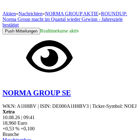
Aktien
»
Nachrichten
»
NORMA GROUP AKTIE
»
ROUNDUP:
Norma Group macht im Quartal wieder Gewinn - Jahresziele
bestätigt
Realtimekurse aktiv
Push Mitteilungen
NORMA GROUP SE
WKN: A1H8BV
|
ISIN: DE000A1H8BV3
|
Ticker-Symbol: NOEJ
Xetra
10.08.26
|
09:41
18,960
Euro
+0,53 %
+0,100
Branche
Maschinenbau