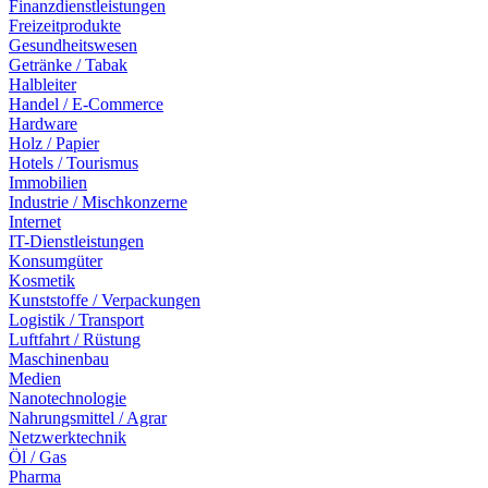
Finanzdienstleistungen
Freizeitprodukte
Gesundheitswesen
Getränke / Tabak
Halbleiter
Handel / E-Commerce
Hardware
Holz / Papier
Hotels / Tourismus
Immobilien
Industrie / Mischkonzerne
Internet
IT-Dienstleistungen
Konsumgüter
Kosmetik
Kunststoffe / Verpackungen
Logistik / Transport
Luftfahrt / Rüstung
Maschinenbau
Medien
Nanotechnologie
Nahrungsmittel / Agrar
Netzwerktechnik
Öl / Gas
Pharma