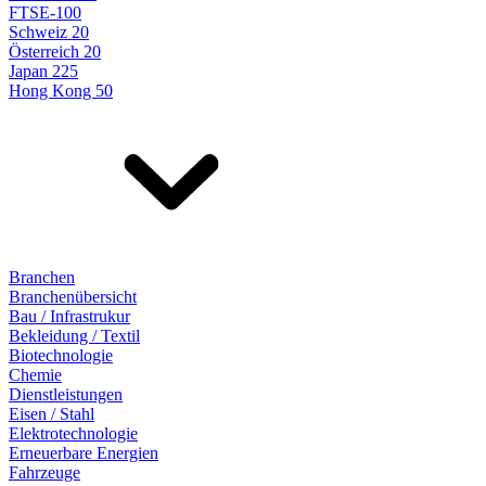
FTSE-100
Schweiz 20
Österreich 20
Japan 225
Hong Kong 50
Branchen
Branchenübersicht
Bau / Infrastrukur
Bekleidung / Textil
Biotechnologie
Chemie
Dienstleistungen
Eisen / Stahl
Elektrotechnologie
Erneuerbare Energien
Fahrzeuge