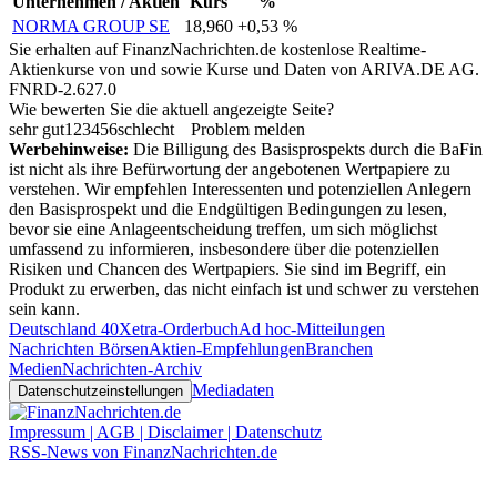
Unternehmen / Aktien
Kurs
%
NORMA GROUP SE
18,960
+0,53 %
Sie erhalten auf FinanzNachrichten.de kostenlose Realtime-
Aktienkurse von
und
sowie Kurse und Daten von
ARIVA.DE AG
.
FNRD-2.627.0
Wie bewerten Sie die aktuell angezeigte Seite?
sehr gut
1
2
3
4
5
6
schlecht
Problem melden
Werbehinweise:
Die Billigung des Basisprospekts durch die BaFin
ist nicht als ihre Befürwortung der angebotenen Wertpapiere zu
verstehen. Wir empfehlen Interessenten und potenziellen Anlegern
den Basisprospekt und die Endgültigen Bedingungen zu lesen,
bevor sie eine Anlageentscheidung treffen, um sich möglichst
umfassend zu informieren, insbesondere über die potenziellen
Risiken und Chancen des Wertpapiers. Sie sind im Begriff, ein
Produkt zu erwerben, das nicht einfach ist und schwer zu verstehen
sein kann.
Deutschland 40
Xetra-Orderbuch
Ad hoc-Mitteilungen
Nachrichten Börsen
Aktien-Empfehlungen
Branchen
Medien
Nachrichten-Archiv
Mediadaten
Datenschutzeinstellungen
Impressum | AGB | Disclaimer | Datenschutz
RSS-News von FinanzNachrichten.de