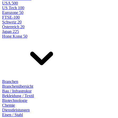
USA 500
US Tech 100
Eurozone 50
FTSE-100
Schweiz 20
Österreich 20
Japan 225
Hong Kong 50
Branchen
Branchenübersicht
Bau / Infrastrukur
Bekleidung / Textil
Biotechnologie
Chemie
Dienstleistungen
Eisen / Stahl