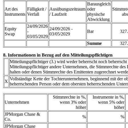
Barausgleich
Art des
Fälligkeit /
Ausübungszeitraum
oder
Stimmre
Instruments
Verfall
/ Laufzeit
physische
abs
Abwicklung
24/09/2026
Equity
24/09/2026 -
-
Bar
327
Swap
03/05/2029
03/05/2029
Summe
327
8. Informationen in Bezug auf den Mitteilungspflichtigen
Mitteilungspflichtiger (3.) wird weder beherrscht noch beherrscht
Mitteilungspflichtiger andere Unternehmen, die Stimmrechte des E
halten oder denen Stimmrechte des Emittenten zugerechnet werde
Vollständige Kette der Tochterunternehmen, beginnend mit der ob
X
beherrschenden Person oder dem obersten beherrschenden Unte
Stimmrechte in %,
Instrumente in %,
Unternehmen
wenn 3% oder
wenn 5% oder
höher
höher
JPMorgan Chase &
%
%
Co.
JPMorgan Chase