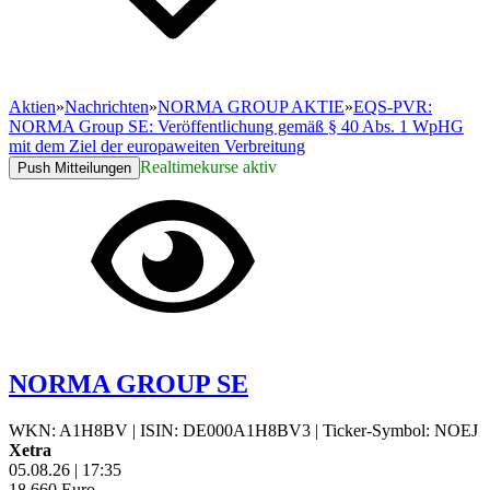
Aktien
»
Nachrichten
»
NORMA GROUP AKTIE
»
EQS-PVR:
NORMA Group SE: Veröffentlichung gemäß § 40 Abs. 1 WpHG
mit dem Ziel der europaweiten Verbreitung
Realtimekurse aktiv
Push Mitteilungen
NORMA GROUP SE
WKN: A1H8BV
|
ISIN: DE000A1H8BV3
|
Ticker-Symbol: NOEJ
Xetra
05.08.26
|
17:35
18,660
Euro