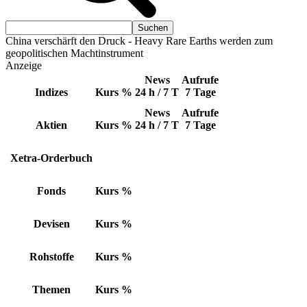
China verschärft den Druck - Heavy Rare Earths werden zum
geopolitischen Machtinstrument
Anzeige
News
Aufrufe
Indizes
Kurs
%
24 h / 7 T
7 Tage
News
Aufrufe
Aktien
Kurs
%
24 h / 7 T
7 Tage
Xetra-Orderbuch
Fonds
Kurs
%
Devisen
Kurs
%
Rohstoffe
Kurs
%
Themen
Kurs
%