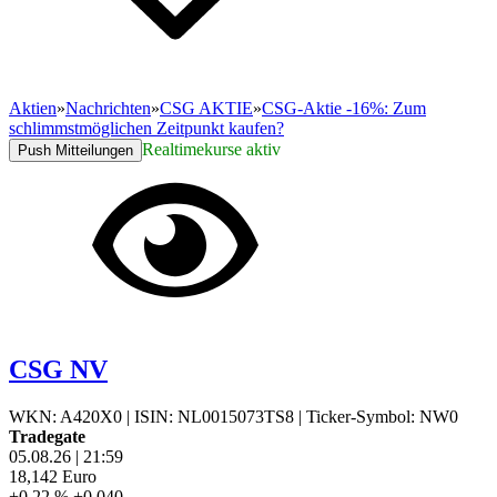
Aktien
»
Nachrichten
»
CSG AKTIE
»
CSG-Aktie -16%: Zum
schlimmstmöglichen Zeitpunkt kaufen?
Realtimekurse aktiv
Push Mitteilungen
CSG NV
WKN: A420X0
|
ISIN: NL0015073TS8
|
Ticker-Symbol: NW0
Tradegate
05.08.26
|
21:59
18,142
Euro
+0,22 %
+0,040