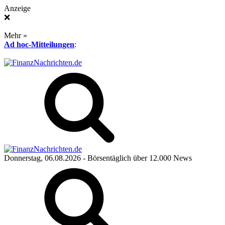
Anzeige
❌
Mehr »
Ad hoc-Mitteilungen
:
Donnerstag, 06.08.2026
- Börsentäglich über 12.000 News