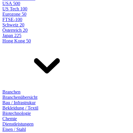
USA 500
US Tech 100
Eurozone 50
FTSE-100
Schweiz 20
Österreich 20
Japan 225
Hong Kong 50
Branchen
Branchenübersicht
Bau / Infrastrukur
Bekleidung / Textil
Biotechnologie
Chemie
Dienstleistungen
Eisen / Stahl