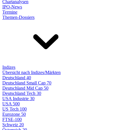
Chartanalysen
IPO-News
Termine
Themen-Dossiers
Indizes
Übersicht nach Indizes/Märkten
Deutschland 40
Deutschland Small Cap 70
Deutschland Mid Cap 50
Deutschland Tech 30
USA Industrie 30
USA 500
US Tech 100
Eurozone 50
FTSE-100
Schweiz 20
Österreich 20