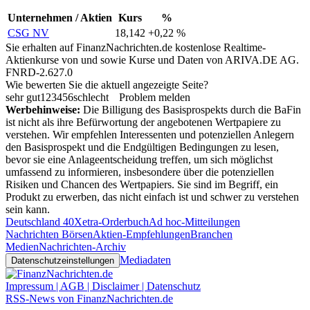
Unternehmen / Aktien
Kurs
%
CSG NV
18,142
+0,22 %
Sie erhalten auf FinanzNachrichten.de kostenlose Realtime-
Aktienkurse von
und
sowie Kurse und Daten von
ARIVA.DE AG
.
FNRD-2.627.0
Wie bewerten Sie die aktuell angezeigte Seite?
sehr gut
1
2
3
4
5
6
schlecht
Problem melden
Werbehinweise:
Die Billigung des Basisprospekts durch die BaFin
ist nicht als ihre Befürwortung der angebotenen Wertpapiere zu
verstehen. Wir empfehlen Interessenten und potenziellen Anlegern
den Basisprospekt und die Endgültigen Bedingungen zu lesen,
bevor sie eine Anlageentscheidung treffen, um sich möglichst
umfassend zu informieren, insbesondere über die potenziellen
Risiken und Chancen des Wertpapiers. Sie sind im Begriff, ein
Produkt zu erwerben, das nicht einfach ist und schwer zu verstehen
sein kann.
Deutschland 40
Xetra-Orderbuch
Ad hoc-Mitteilungen
Nachrichten Börsen
Aktien-Empfehlungen
Branchen
Medien
Nachrichten-Archiv
Mediadaten
Datenschutzeinstellungen
Impressum | AGB | Disclaimer | Datenschutz
RSS-News von FinanzNachrichten.de