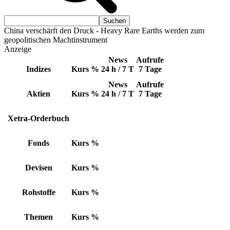
China verschärft den Druck - Heavy Rare Earths werden zum
geopolitischen Machtinstrument
Anzeige
News
Aufrufe
Indizes
Kurs
%
24 h / 7 T
7 Tage
News
Aufrufe
Aktien
Kurs
%
24 h / 7 T
7 Tage
Xetra-Orderbuch
Fonds
Kurs
%
Devisen
Kurs
%
Rohstoffe
Kurs
%
Themen
Kurs
%