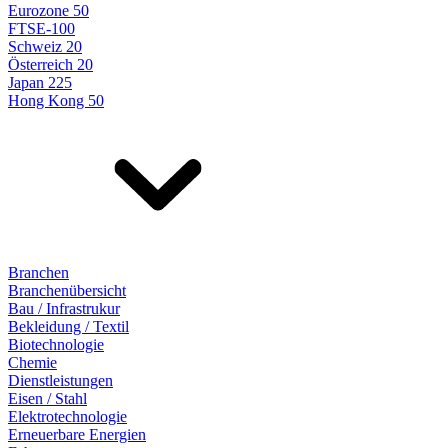
Eurozone 50
FTSE-100
Schweiz 20
Österreich 20
Japan 225
Hong Kong 50
Branchen
Branchenübersicht
Bau / Infrastrukur
Bekleidung / Textil
Biotechnologie
Chemie
Dienstleistungen
Eisen / Stahl
Elektrotechnologie
Erneuerbare Energien