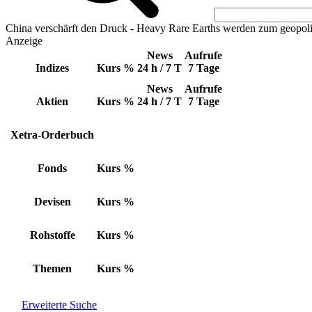
China verschärft den Druck - Heavy Rare Earths werden zum geopoli
Anzeige
News
Aufrufe
Indizes
Kurs
%
24 h / 7 T
7 Tage
News
Aufrufe
Aktien
Kurs
%
24 h / 7 T
7 Tage
Xetra-Orderbuch
Fonds
Kurs
%
Devisen
Kurs
%
Rohstoffe
Kurs
%
Themen
Kurs
%
Erweiterte Suche