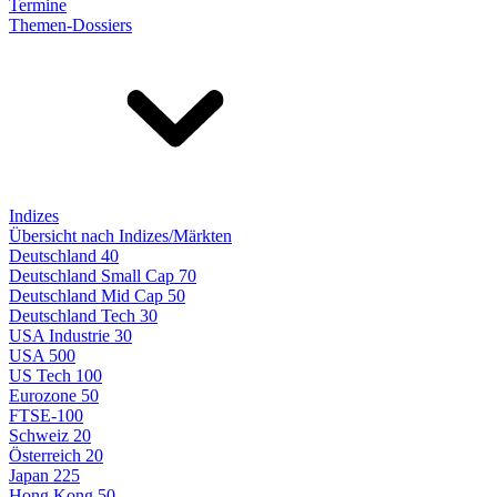
Termine
Themen-Dossiers
Indizes
Übersicht nach Indizes/Märkten
Deutschland 40
Deutschland Small Cap 70
Deutschland Mid Cap 50
Deutschland Tech 30
USA Industrie 30
USA 500
US Tech 100
Eurozone 50
FTSE-100
Schweiz 20
Österreich 20
Japan 225
Hong Kong 50