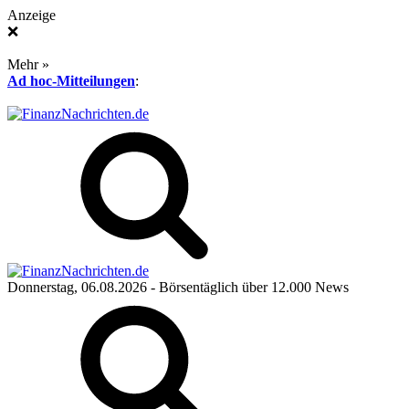
Anzeige
❌
Mehr »
Ad hoc-Mitteilungen
:
Donnerstag, 06.08.2026
- Börsentäglich über 12.000 News