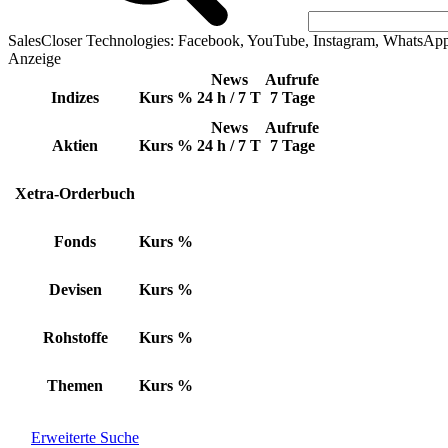
SalesCloser Technologies: Facebook, YouTube, Instagram, WhatsAp
Anzeige
News
Aufrufe
Indizes
Kurs
%
24 h / 7 T
7 Tage
News
Aufrufe
Aktien
Kurs
%
24 h / 7 T
7 Tage
Xetra-Orderbuch
Fonds
Kurs
%
Devisen
Kurs
%
Rohstoffe
Kurs
%
Themen
Kurs
%
Erweiterte Suche