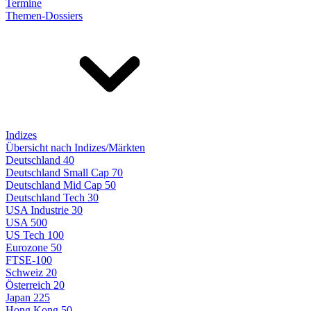
Termine
Themen-Dossiers
Indizes
Übersicht nach Indizes/Märkten
Deutschland 40
Deutschland Small Cap 70
Deutschland Mid Cap 50
Deutschland Tech 30
USA Industrie 30
USA 500
US Tech 100
Eurozone 50
FTSE-100
Schweiz 20
Österreich 20
Japan 225
Hong Kong 50