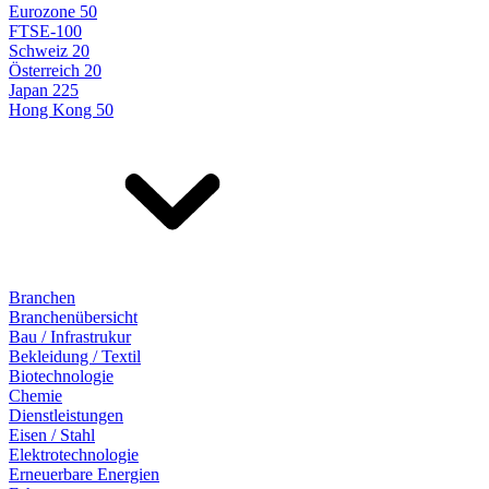
Eurozone 50
FTSE-100
Schweiz 20
Österreich 20
Japan 225
Hong Kong 50
Branchen
Branchenübersicht
Bau / Infrastrukur
Bekleidung / Textil
Biotechnologie
Chemie
Dienstleistungen
Eisen / Stahl
Elektrotechnologie
Erneuerbare Energien