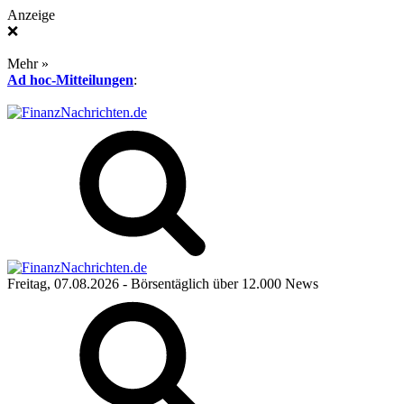
Anzeige
❌
Mehr »
Ad hoc-Mitteilungen
:
Freitag, 07.08.2026
- Börsentäglich über 12.000 News