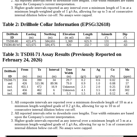
All reported intervals refer to downhole core lengths. True width estimates are based
upon the Company's current interpretation.
Higher-grade intervals reported as any interval over a minimum length of 5 m at a
minimum length-weighted grade of 1 g/t Au, allowing for up to 5 m of consecutive
internal dilution below cut-off. No assays were capped.
Table 2: Drillhole Collar Information (EPSG:32618)
Drillhole
Easting
Northing
Elevation
Length
Azimuth
Dip
ID
(m)
(m)
(m asl)
(m)
(°)
(°)
TSDH-80
423,475
584,655
1,369
625.9
131
-65
TSDH-80-W1
423,675
584,475
820
232.7
132
-63
Table 3: TSDH-71 Assay Results (Previously Reported on
February 24, 2026)
From
To
Interval
True
Au
Ag
Cu
Mo
Drillhole
Width
ID
(m)
(m)
(m)
(m)
(g/t)
(g/t)
(%)
(ppm)
TSDH-71
356
390
34
29.7
0.2
0.6
0.02
16
and
426
515.96
89.96
79.0
0.9
1.0
0.08
57
incl.
455.1
472
16.9
Unknown
2.3
2.0
0.25
158
incl.
456
462
6
Unknown
4.1
3.5
0.43
302
incl.
480
486
6
5.3
1.5
1.6
0.12
41
All composite intervals are reported over a minimum downhole length of 10 m at a
minimum length-weighted grade of 0.2 g/t Au, allowing for up to 10 m of
consecutive internal dilution below cut-off.
All reported intervals refer to downhole core lengths. True width estimates are based
upon the Company's current interpretation.
Higher-grade intervals reported as any interval over a minimum length of 5 m at a
minimum length-weighted grade of 1 g/t Au, allowing for up to 5 m of consecutive
internal dilution below cut-off. No assays were capped.