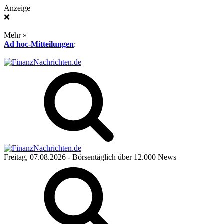
Anzeige
❌
Mehr »
Ad hoc-Mitteilungen
:
Freitag, 07.08.2026
- Börsentäglich über 12.000 News