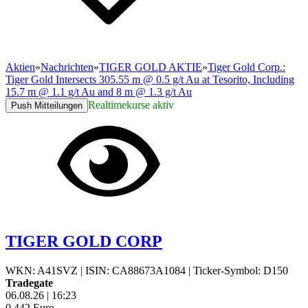
Aktien
»
Nachrichten
»
TIGER GOLD AKTIE
»
Tiger Gold Corp.:
Tiger Gold Intersects 305.55 m @ 0.5 g/t Au at Tesorito, Including
15.7 m @ 1.1 g/t Au and 8 m @ 1.3 g/t Au
Realtimekurse aktiv
Push Mitteilungen
TIGER GOLD CORP
WKN: A41SVZ
|
ISIN: CA88673A1084
|
Ticker-Symbol: D150
Tradegate
06.08.26
|
16:23
0,442
Euro