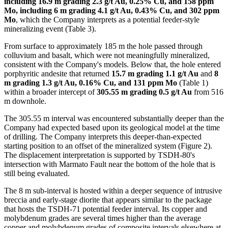
including 16.9 m grading 2.3 g/t Au, 0.25% Cu, and 158 ppm
Mo, including 6 m grading 4.1 g/t Au, 0.43% Cu, and 302 ppm
Mo
, which the Company interprets as a potential feeder-style
mineralizing event (Table 3).
From surface to approximately 185 m the hole passed through
colluvium and basalt, which were not meaningfully mineralized,
consistent with the Company's models. Below that, the hole entered
porphyritic andesite that returned
15.7 m grading 1.1 g/t Au
and
8
m grading 1.3 g/t Au, 0.16% Cu, and 131 ppm Mo
(Table 1)
within a broader intercept of
305.55 m grading 0.5 g/t Au
from 516
m downhole.
The 305.55 m interval was encountered substantially deeper than the
Company had expected based upon its geological model at the time
of drilling. The Company interprets this deeper-than-expected
starting position to an offset of the mineralized system (Figure 2).
The displacement interpretation is supported by TSDH-80's
intersection with Marmato Fault near the bottom of the hole that is
still being evaluated.
The 8 m sub-interval is hosted within a deeper sequence of intrusive
breccia and early-stage diorite that appears similar to the package
that hosts the TSDH-71 potential feeder interval. Its copper and
molybdenum grades are several times higher than the average
copper and molybdenum grades of composite intervals elsewhere at