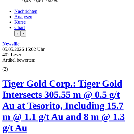
0,431
0,461
06.08.
Nachrichten
Analysen
Kurse
Chart
‹
›
Newsfile
05.05.2026 15:02 Uhr
402 Leser
Artikel bewerten:
(
2
)
Tiger Gold Corp.: Tiger Gold
Intersects 305.55 m @ 0.5 g/t
Au at Tesorito, Including 15.7
m @ 1.1 g/t Au and 8 m @ 1.3
g/t Au