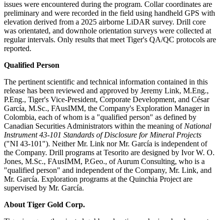
issues were encountered during the program. Collar coordinates are
preliminary and were recorded in the field using handheld GPS with
elevation derived from a 2025 airborne LiDAR survey. Drill core
was orientated, and downhole orientation surveys were collected at
regular intervals. Only results that meet Tiger's QA/QC protocols are
reported.
Qualified Person
The pertinent scientific and technical information contained in this
release has been reviewed and approved by Jeremy Link, M.Eng.,
P.Eng., Tiger's Vice-President, Corporate Development, and César
García, M.Sc., FAusIMM, the Company's Exploration Manager in
Colombia, each of whom is a "qualified person" as defined by
Canadian Securities Administrators within the meaning of
National
Instrument 43-101 Standards of Disclosure for Mineral Projects
("NI 43-101"). Neither Mr. Link nor Mr. García is independent of
the Company. Drill programs at Tesorito are designed by Ivor W. O.
Jones, M.Sc., FAusIMM, P.Geo., of Aurum Consulting, who is a
"qualified person" and independent of the Company, Mr. Link, and
Mr. García. Exploration programs at the Quinchia Project are
supervised by Mr. García.
About Tiger Gold Corp.