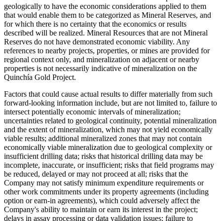
geologically to have the economic considerations applied to them
that would enable them to be categorized as Mineral Reserves, and
for which there is no certainty that the economics or results
described will be realized. Mineral Resources that are not Mineral
Reserves do not have demonstrated economic viability. Any
references to nearby projects, properties, or mines are provided for
regional context only, and mineralization on adjacent or nearby
properties is not necessarily indicative of mineralization on the
Quinchía Gold Project.
Factors that could cause actual results to differ materially from such
forward-looking information include, but are not limited to, failure to
intersect potentially economic intervals of mineralization;
uncertainties related to geological continuity, potential mineralization
and the extent of mineralization, which may not yield economically
viable results; additional mineralized zones that may not contain
economically viable mineralization due to geological complexity or
insufficient drilling data; risks that historical drilling data may be
incomplete, inaccurate, or insufficient; risks that field programs may
be reduced, delayed or may not proceed at all; risks that the
Company may not satisfy minimum expenditure requirements or
other work commitments under its property agreements (including
option or earn-in agreements), which could adversely affect the
Company's ability to maintain or earn its interest in the project;
delays in assay processing or data validation issues; failure to