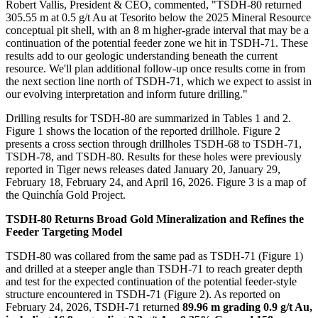
Robert Vallis, President & CEO, commented, "TSDH-80 returned
305.55 m at 0.5 g/t Au at Tesorito below the 2025 Mineral Resource
conceptual pit shell, with an 8 m higher-grade interval that may be a
continuation of the potential feeder zone we hit in TSDH-71. These
results add to our geologic understanding beneath the current
resource. We'll plan additional follow-up once results come in from
the next section line north of TSDH-71, which we expect to assist in
our evolving interpretation and inform future drilling."
Drilling results for TSDH-80 are summarized in Tables 1 and 2.
Figure 1 shows the location of the reported drillhole. Figure 2
presents a cross section through drillholes TSDH-68 to TSDH-71,
TSDH-78, and TSDH-80. Results for these holes were previously
reported in Tiger news releases dated January 20, January 29,
February 18, February 24, and April 16, 2026. Figure 3 is a map of
the Quinchía Gold Project.
TSDH-80 Returns Broad Gold Mineralization and Refines the
Feeder Targeting Model
TSDH-80 was collared from the same pad as TSDH-71 (Figure 1)
and drilled at a steeper angle than TSDH-71 to reach greater depth
and test for the expected continuation of the potential feeder-style
structure encountered in TSDH-71 (Figure 2). As reported on
February 24, 2026, TSDH-71 returned
89.96 m grading 0.9 g/t Au,