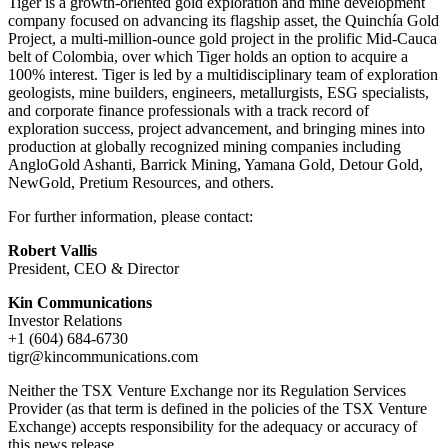
Tiger is a growth-oriented gold exploration and mine development
company focused on advancing its flagship asset, the Quinchía Gold
Project, a multi-million-ounce gold project in the prolific Mid-Cauca
belt of Colombia, over which Tiger holds an option to acquire a
100% interest. Tiger is led by a multidisciplinary team of exploration
geologists, mine builders, engineers, metallurgists, ESG specialists,
and corporate finance professionals with a track record of
exploration success, project advancement, and bringing mines into
production at globally recognized mining companies including
AngloGold Ashanti, Barrick Mining, Yamana Gold, Detour Gold,
NewGold, Pretium Resources, and others.
For further information, please contact:
Robert Vallis
President, CEO & Director
Kin Communications
Investor Relations
+1 (604) 684-6730
tigr@kincommunications.com
Neither the TSX Venture Exchange nor its Regulation Services
Provider (as that term is defined in the policies of the TSX Venture
Exchange) accepts responsibility for the adequacy or accuracy of
this news release.