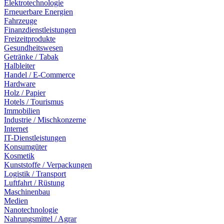
Elektrotechnologie
Erneuerbare Energien
Fahrzeuge
Finanzdienstleistungen
Freizeitprodukte
Gesundheitswesen
Getränke / Tabak
Halbleiter
Handel / E-Commerce
Hardware
Holz / Papier
Hotels / Tourismus
Immobilien
Industrie / Mischkonzerne
Internet
IT-Dienstleistungen
Konsumgüter
Kosmetik
Kunststoffe / Verpackungen
Logistik / Transport
Luftfahrt / Rüstung
Maschinenbau
Medien
Nanotechnologie
Nahrungsmittel / Agrar