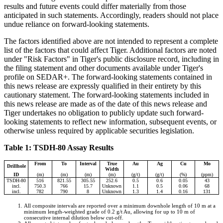
results and future events could differ materially from those
anticipated in such statements. Accordingly, readers should not place
undue reliance on forward-looking statements.
The factors identified above are not intended to represent a complete
list of the factors that could affect Tiger. Additional factors are noted
under "Risk Factors" in Tiger's public disclosure record, including in
the filing statement and other documents available under Tiger's
profile on SEDAR+. The forward-looking statements contained in
this news release are expressly qualified in their entirety by this
cautionary statement. The forward-looking statements included in
this news release are made as of the date of this news release and
Tiger undertakes no obligation to publicly update such forward-
looking statements to reflect new information, subsequent events, or
otherwise unless required by applicable securities legislation.
Table 1: TSDH-80 Assay Results
From
To
Interval
True
Au
Ag
Cu
Mo
Drillhole
Width
ID
(m)
(m)
(m)
(m)
(g/t)
(g/t)
(%)
(ppm)
TSDH-80
516
821.55
305.55
252.6
0.5
0.6
0.05
43
incl.
750.3
766
15.7
Unknown
1.1
0.5
0.06
68
incl.
782
790
8
Unknown
1.3
1.4
0.16
131
All composite intervals are reported over a minimum downhole length of 10 m at a
minimum length-weighted grade of 0.2 g/t Au, allowing for up to 10 m of
consecutive internal dilution below cut-off.