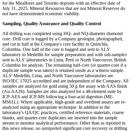
for the Miraflores and Tesorito deposits with an effective date of
July 31, 2025. Mineral Resources that are not Mineral Reserves do
not have demonstrated economic viability.
Sampling, Quality Assurance and Quality Control
All drilling was completed using HQ- and NQ-diameter diamond
core. Drill core is logged by a Company geologist, photographed,
and cut in half at the Company's core facility in Quinchía,
Colombia. One half of the core is bagged and sent to ALS'
laboratory in Medellín for sample preparation and with sub-samples
sent to ALS' laboratories in Lima, Perú or North Vancouver, British
Columbia for analysis. The remaining half-core (or quarter-core if a
duplicate sample was taken) is retained onsite as a witness sample.
ALS' Medellín, Lima, and North Vancouver laboratories are
ISO/IEC 17025 accredited and are independent of the Company. All
samples are analyzed for gold using 50 g fire assay with AAS finish
(Au-AA26). Samples are also analyzed for a 48-element suite by
ICP-AES and ICP-MS following a four-acid digestion (ME-
MS61L). Where applicable, high-grade and overlimit assays are re-
analyzed using an appropriate technique. In addition to the
laboratory's QA/QC practices, certified reference materials, coarse
blanks, and quarter-core duplicates are inserted into the sample
stream to monitor analytical performance. Other than as reported in
this news release, no unreported significant core recovery or drilling