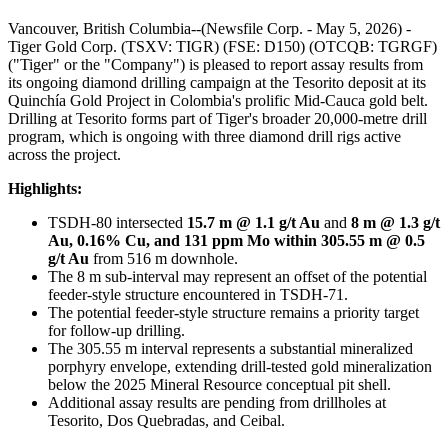
Vancouver, British Columbia--(Newsfile Corp. - May 5, 2026) -
Tiger Gold Corp. (TSXV: TIGR) (FSE: D150) (OTCQB: TGRGF)
("Tiger" or the "Company") is pleased to report assay results from
its ongoing diamond drilling campaign at the Tesorito deposit at its
Quinchía Gold Project in Colombia's prolific Mid-Cauca gold belt.
Drilling at Tesorito forms part of Tiger's broader 20,000-metre drill
program, which is ongoing with three diamond drill rigs active
across the project.
Highlights:
TSDH-80 intersected
15.7 m @ 1.1 g/t Au
and
8 m @ 1.3 g/t
Au, 0.16% Cu, and 131 ppm Mo within 305.55 m @ 0.5
g/t Au
from 516 m downhole.
The 8 m sub-interval may represent an offset of the potential
feeder-style structure encountered in TSDH-71.
The potential feeder-style structure remains a priority target
for follow-up drilling.
The 305.55 m interval represents a substantial mineralized
porphyry envelope, extending drill-tested gold mineralization
below the 2025 Mineral Resource conceptual pit shell.
Additional assay results are pending from drillholes at
Tesorito, Dos Quebradas, and Ceibal.