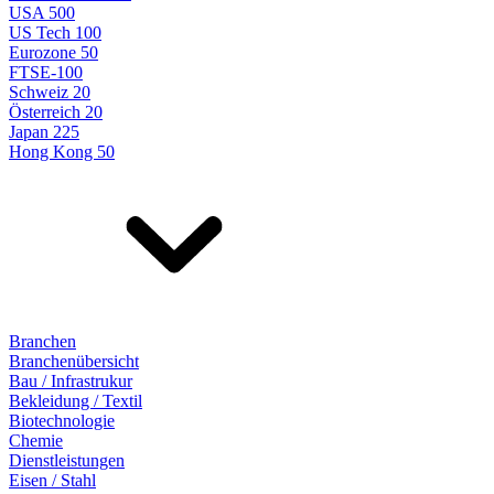
USA 500
US Tech 100
Eurozone 50
FTSE-100
Schweiz 20
Österreich 20
Japan 225
Hong Kong 50
Branchen
Branchenübersicht
Bau / Infrastrukur
Bekleidung / Textil
Biotechnologie
Chemie
Dienstleistungen
Eisen / Stahl