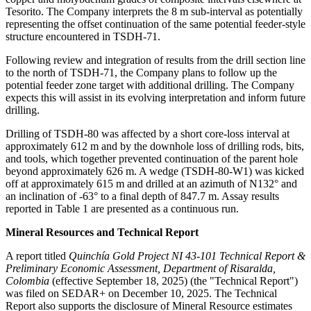
Tesorito. The Company interprets the 8 m sub-interval as potentially
representing the offset continuation of the same potential feeder-style
structure encountered in TSDH-71.
Following review and integration of results from the drill section line
to the north of TSDH-71, the Company plans to follow up the
potential feeder zone target with additional drilling. The Company
expects this will assist in its evolving interpretation and inform future
drilling.
Drilling of TSDH-80 was affected by a short core-loss interval at
approximately 612 m and by the downhole loss of drilling rods, bits,
and tools, which together prevented continuation of the parent hole
beyond approximately 626 m. A wedge (TSDH-80-W1) was kicked
off at approximately 615 m and drilled at an azimuth of N132° and
an inclination of -63° to a final depth of 847.7 m. Assay results
reported in Table 1 are presented as a continuous run.
Mineral Resources and Technical Report
A report titled
Quinchía Gold Project NI 43-101 Technical Report &
Preliminary Economic Assessment, Department of Risaralda,
Colombia
(effective September 18, 2025) (the "Technical Report")
was filed on SEDAR+ on December 10, 2025. The Technical
Report also supports the disclosure of Mineral Resource estimates