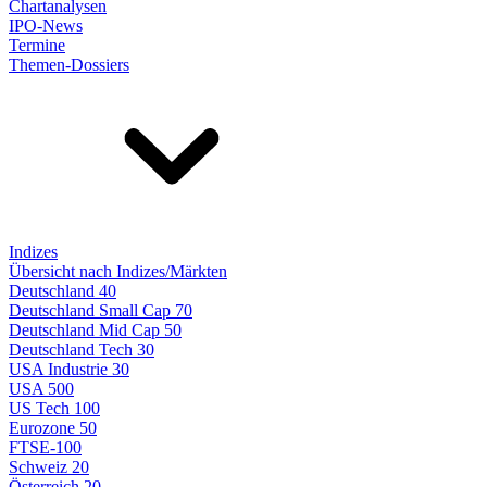
Chartanalysen
IPO-News
Termine
Themen-Dossiers
Indizes
Übersicht nach Indizes/Märkten
Deutschland 40
Deutschland Small Cap 70
Deutschland Mid Cap 50
Deutschland Tech 30
USA Industrie 30
USA 500
US Tech 100
Eurozone 50
FTSE-100
Schweiz 20
Österreich 20