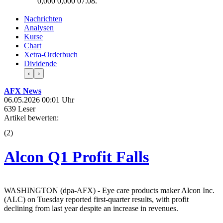
0,000
0,000
07.08.
Nachrichten
Analysen
Kurse
Chart
Xetra-Orderbuch
Dividende
‹
›
AFX News
06.05.2026 00:01 Uhr
639 Leser
Artikel bewerten:
(
2
)
Alcon Q1 Profit Falls
WASHINGTON (dpa-AFX) - Eye care products maker Alcon Inc.
(ALC) on Tuesday reported first-quarter results, with profit
declining from last year despite an increase in revenues.