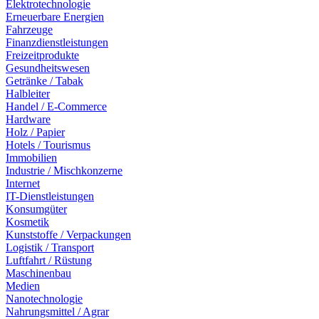
Elektrotechnologie
Erneuerbare Energien
Fahrzeuge
Finanzdienstleistungen
Freizeitprodukte
Gesundheitswesen
Getränke / Tabak
Halbleiter
Handel / E-Commerce
Hardware
Holz / Papier
Hotels / Tourismus
Immobilien
Industrie / Mischkonzerne
Internet
IT-Dienstleistungen
Konsumgüter
Kosmetik
Kunststoffe / Verpackungen
Logistik / Transport
Luftfahrt / Rüstung
Maschinenbau
Medien
Nanotechnologie
Nahrungsmittel / Agrar