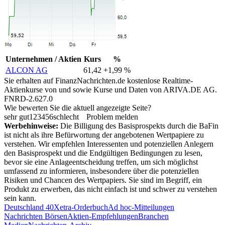
Unternehmen / Aktien
Kurs
%
ALCON AG
61,42
+1,99 %
Sie erhalten auf FinanzNachrichten.de kostenlose Realtime-
Aktienkurse von
und
sowie Kurse und Daten von
ARIVA.DE AG
.
FNRD-2.627.0
Wie bewerten Sie die aktuell angezeigte Seite?
sehr gut
1
2
3
4
5
6
schlecht
Problem melden
Werbehinweise:
Die Billigung des Basisprospekts durch die BaFin
ist nicht als ihre Befürwortung der angebotenen Wertpapiere zu
verstehen. Wir empfehlen Interessenten und potenziellen Anlegern
den Basisprospekt und die Endgültigen Bedingungen zu lesen,
bevor sie eine Anlageentscheidung treffen, um sich möglichst
umfassend zu informieren, insbesondere über die potenziellen
Risiken und Chancen des Wertpapiers. Sie sind im Begriff, ein
Produkt zu erwerben, das nicht einfach ist und schwer zu verstehen
sein kann.
Deutschland 40
Xetra-Orderbuch
Ad hoc-Mitteilungen
Nachrichten Börsen
Aktien-Empfehlungen
Branchen