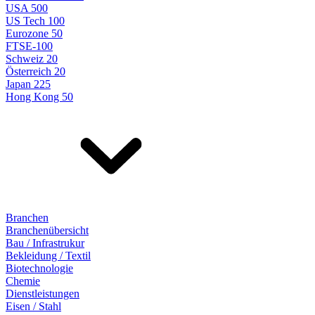
USA 500
US Tech 100
Eurozone 50
FTSE-100
Schweiz 20
Österreich 20
Japan 225
Hong Kong 50
Branchen
Branchenübersicht
Bau / Infrastrukur
Bekleidung / Textil
Biotechnologie
Chemie
Dienstleistungen
Eisen / Stahl