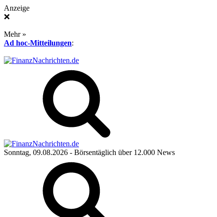
Anzeige
❌
Mehr »
Ad hoc-Mitteilungen
:
Sonntag, 09.08.2026
- Börsentäglich über 12.000 News