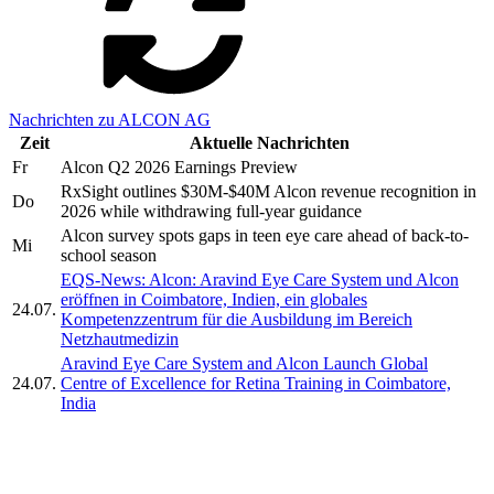
Nachrichten zu ALCON AG
Zeit
Aktuelle Nachrichten
Fr
Alcon Q2 2026 Earnings Preview
RxSight outlines $30M-$40M Alcon revenue recognition in
Do
2026 while withdrawing full-year guidance
Alcon survey spots gaps in teen eye care ahead of back-to-
Mi
school season
EQS-News: Alcon: Aravind Eye Care System und Alcon
eröffnen in Coimbatore, Indien, ein globales
24.07.
Kompetenzzentrum für die Ausbildung im Bereich
Netzhautmedizin
Aravind Eye Care System and Alcon Launch Global
24.07.
Centre of Excellence for Retina Training in Coimbatore,
India