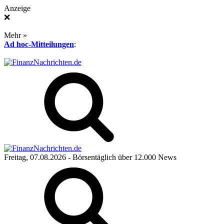
Anzeige
❌
Mehr »
Ad hoc-Mitteilungen
:
Freitag, 07.08.2026
- Börsentäglich über 12.000 News