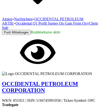
Aktien
»
Nachrichten
»
OCCIDENTAL PETROLEUM
AKTIE
»
Occidental Q1 Profit Surges On Gain From OxyChem
Sale
Realtimekurse aktiv
Push Mitteilungen
OCCIDENTAL PETROLEUM
CORPORATION
WKN: 851921
|
ISIN: US6745991058
|
Ticker-Symbol: OPC
Tradegate