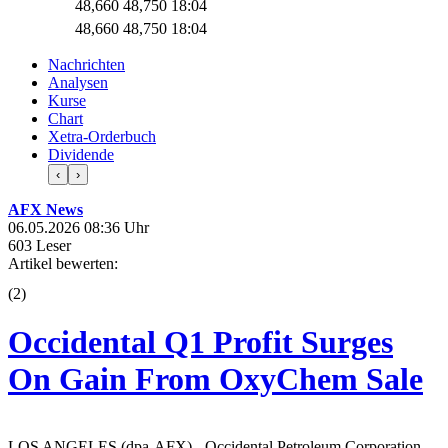
48,660
48,745
18:04
48,660
48,740
18:04
Nachrichten
Analysen
Kurse
Chart
Xetra-Orderbuch
Dividende
‹
›
AFX News
06.05.2026 08:36 Uhr
603 Leser
Artikel bewerten:
(
2
)
Occidental Q1 Profit Surges
On Gain From OxyChem Sale
LOS ANGELES (dpa-AFX) - Occidental Petroleum Corporation