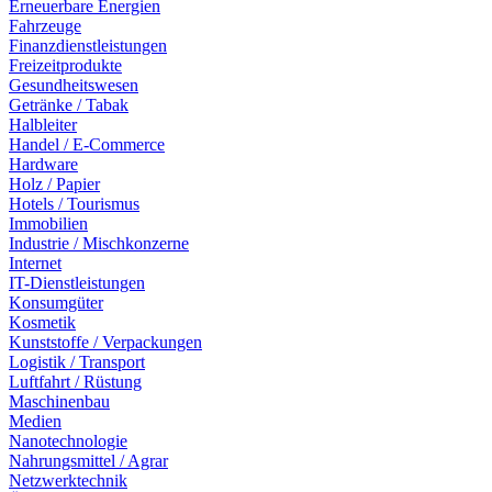
Erneuerbare Energien
Fahrzeuge
Finanzdienstleistungen
Freizeitprodukte
Gesundheitswesen
Getränke / Tabak
Halbleiter
Handel / E-Commerce
Hardware
Holz / Papier
Hotels / Tourismus
Immobilien
Industrie / Mischkonzerne
Internet
IT-Dienstleistungen
Konsumgüter
Kosmetik
Kunststoffe / Verpackungen
Logistik / Transport
Luftfahrt / Rüstung
Maschinenbau
Medien
Nanotechnologie
Nahrungsmittel / Agrar
Netzwerktechnik