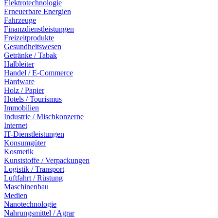
Elektrotechnologie
Erneuerbare Energien
Fahrzeuge
Finanzdienstleistungen
Freizeitprodukte
Gesundheitswesen
Getränke / Tabak
Halbleiter
Handel / E-Commerce
Hardware
Holz / Papier
Hotels / Tourismus
Immobilien
Industrie / Mischkonzerne
Internet
IT-Dienstleistungen
Konsumgüter
Kosmetik
Kunststoffe / Verpackungen
Logistik / Transport
Luftfahrt / Rüstung
Maschinenbau
Medien
Nanotechnologie
Nahrungsmittel / Agrar