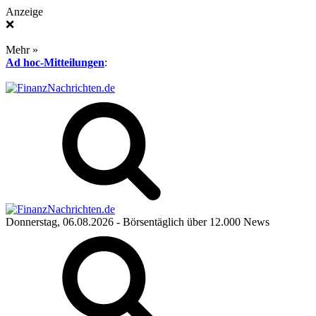
Anzeige
❌
Mehr »
Ad hoc-Mitteilungen
:
Donnerstag, 06.08.2026
- Börsentäglich über 12.000 News