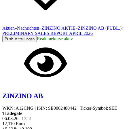
Aktien
»
Nachrichten
»
ZINZINO AKTIE
»
ZINZINO AB (PUBL.):
PRELIMINARY SALES REPORT APRIL 2026
Realtimekurse aktiv
Push Mitteilungen
ZINZINO AB
WKN: A12CNG
|
ISIN: SE0002480442
|
Ticker-Symbol: 9EE
Tradegate
06.08.26
|
17:51
12,110
Euro
+0,83 %
+0,100