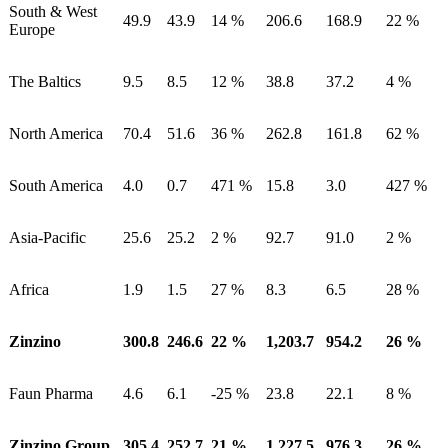
South & West
49.9
43.9
14 %
206.6
168.9
22 %
Europe
The Baltics
9.5
8.5
12 %
38.8
37.2
4 %
North America
70.4
51.6
36 %
262.8
161.8
62 %
South America
4.0
0.7
471 %
15.8
3.0
427 %
Asia-Pacific
25.6
25.2
2 %
92.7
91.0
2 %
Africa
1.9
1.5
27 %
8.3
6.5
28 %
Zinzino
300.8
246.6
22 %
1,203.7
954.2
26 %
Faun Pharma
4.6
6.1
-25 %
23.8
22.1
8 %
Zinzino Group
305.4
252.7
21 %
1,227.5
976.3
26 %