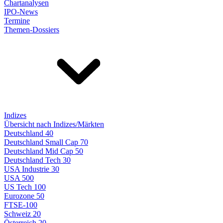
Chartanalysen
IPO-News
Termine
Themen-Dossiers
Indizes
Übersicht nach Indizes/Märkten
Deutschland 40
Deutschland Small Cap 70
Deutschland Mid Cap 50
Deutschland Tech 30
USA Industrie 30
USA 500
US Tech 100
Eurozone 50
FTSE-100
Schweiz 20
Österreich 20