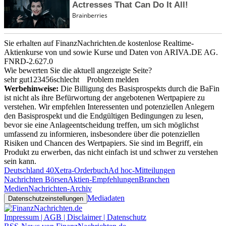
Sie erhalten auf FinanzNachrichten.de kostenlose Realtime-
Aktienkurse von
und
sowie Kurse und Daten von
ARIVA.DE AG
.
FNRD-2.627.0
Wie bewerten Sie die aktuell angezeigte Seite?
sehr gut
1
2
3
4
5
6
schlecht
Problem melden
Werbehinweise:
Die Billigung des Basisprospekts durch die BaFin
ist nicht als ihre Befürwortung der angebotenen Wertpapiere zu
verstehen. Wir empfehlen Interessenten und potenziellen Anlegern
den Basisprospekt und die Endgültigen Bedingungen zu lesen,
bevor sie eine Anlageentscheidung treffen, um sich möglichst
umfassend zu informieren, insbesondere über die potenziellen
Risiken und Chancen des Wertpapiers. Sie sind im Begriff, ein
Produkt zu erwerben, das nicht einfach ist und schwer zu verstehen
sein kann.
Deutschland 40
Xetra-Orderbuch
Ad hoc-Mitteilungen
Nachrichten Börsen
Aktien-Empfehlungen
Branchen
Medien
Nachrichten-Archiv
Mediadaten
Datenschutzeinstellungen
Impressum | AGB | Disclaimer | Datenschutz