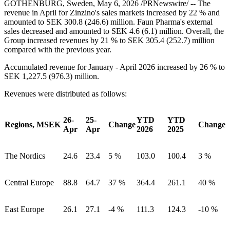
GOTHENBURG, Sweden, May 6, 2026 /PRNewswire/ -- The
revenue in April for Zinzino's sales markets increased by 22 % and
amounted to SEK 300.8 (246.6) million. Faun Pharma's external
sales decreased and amounted to SEK 4.6 (6.1) million. Overall, the
Group increased revenues by 21 % to SEK 305.4 (252.7) million
compared with the previous year.
Accumulated revenue for January - April 2026 increased by 26 % to
SEK 1,227.5 (976.3) million.
Revenues were distributed as follows:
26-
25-
YTD
YTD
Regions, MSEK
Change
Change
Apr
Apr
2026
2025
The Nordics
24.6
23.4
5 %
103.0
100.4
3 %
Central Europe
88.8
64.7
37 %
364.4
261.1
40 %
East Europe
26.1
27.1
-4 %
111.3
124.3
-10 %