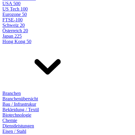
USA 500
US Tech 100
Eurozone 50
FTSE-100
Schweiz 20
Österreich 20
Japan 225
Hong Kong 50
Branchen
Branchenübersicht
Bau / Infrastrukur
Bekleidung / Textil
Biotechnologie
Chemie
Dienstleistungen
Eisen / Stahl