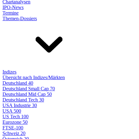
Chartanalysen
IPO-News
Termine
Themen-Dossiers
Indizes
Übersicht nach Indizes/Märkten
Deutschland 40
Deutschland Small Cap 70
Deutschland Mid Cap 50
Deutschland Tech 30
USA Industrie 30
USA 500
US Tech 100
Eurozone 50
FTSE-100
Schweiz 20
Österreich 20