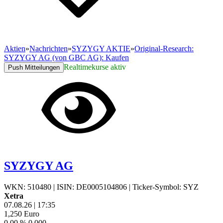
Aktien
»
Nachrichten
»
SYZYGY AKTIE
»
Original-Research:
SYZYGY AG (von GBC AG): Kaufen
Realtimekurse aktiv
Push Mitteilungen
SYZYGY AG
WKN: 510480
|
ISIN: DE0005104806
|
Ticker-Symbol: SYZ
Xetra
07.08.26
|
17:35
1,250
Euro
0,00 %
0,000