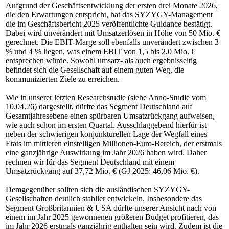
Aufgrund der Geschäftsentwicklung der ersten drei Monate 2026,
die den Erwartungen entspricht, hat das SYZYGY-Management
die im Geschäftsbericht 2025 veröffentlichte Guidance bestätigt.
Dabei wird unverändert mit Umsatzerlösen in Höhe von 50 Mio. €
gerechnet. Die EBIT-Marge soll ebenfalls unverändert zwischen 3
% und 4 % liegen, was einem EBIT von 1,5 bis 2,0 Mio. €
entsprechen würde. Sowohl umsatz- als auch ergebnisseitig
befindet sich die Gesellschaft auf einem guten Weg, die
kommunizierten Ziele zu erreichen.
Wie in unserer letzten Researchstudie (siehe Anno-Studie vom
10.04.26) dargestellt, dürfte das Segment Deutschland auf
Gesamtjahresebene einen spürbaren Umsatzrückgang aufweisen,
wie auch schon im ersten Quartal. Ausschlaggebend hierfür ist
neben der schwierigen konjunkturellen Lage der Wegfall eines
Etats im mittleren einstelligen Millionen-Euro-Bereich, der erstmals
eine ganzjährige Auswirkung im Jahr 2026 haben wird. Daher
rechnen wir für das Segment Deutschland mit einem
Umsatzrückgang auf 37,72 Mio. € (GJ 2025: 46,06 Mio. €).
Demgegenüber sollten sich die ausländischen SYZYGY-
Gesellschaften deutlich stabiler entwickeln. Insbesondere das
Segment Großbritannien & USA dürfte unserer Ansicht nach von
einem im Jahr 2025 gewonnenen größeren Budget profitieren, das
im Jahr 2026 erstmals ganzjährig enthalten sein wird. Zudem ist die