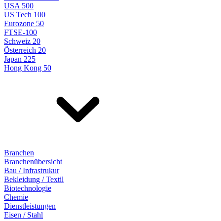
USA 500
US Tech 100
Eurozone 50
FTSE-100
Schweiz 20
Österreich 20
Japan 225
Hong Kong 50
Branchen
Branchenübersicht
Bau / Infrastrukur
Bekleidung / Textil
Biotechnologie
Chemie
Dienstleistungen
Eisen / Stahl