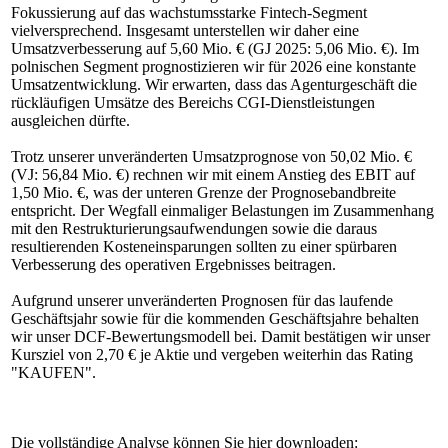
Fokussierung auf das wachstumsstarke Fintech-Segment
vielversprechend. Insgesamt unterstellen wir daher eine
Umsatzverbesserung auf 5,60 Mio. € (GJ 2025: 5,06 Mio. €). Im
polnischen Segment prognostizieren wir für 2026 eine konstante
Umsatzentwicklung. Wir erwarten, dass das Agenturgeschäft die
rückläufigen Umsätze des Bereichs CGI-Dienstleistungen
ausgleichen dürfte.
Trotz unserer unveränderten Umsatzprognose von 50,02 Mio. €
(VJ: 56,84 Mio. €) rechnen wir mit einem Anstieg des EBIT auf
1,50 Mio. €, was der unteren Grenze der Prognosebandbreite
entspricht. Der Wegfall einmaliger Belastungen im Zusammenhang
mit den Restrukturierungsaufwendungen sowie die daraus
resultierenden Kosteneinsparungen sollten zu einer spürbaren
Verbesserung des operativen Ergebnisses beitragen.
Aufgrund unserer unveränderten Prognosen für das laufende
Geschäftsjahr sowie für die kommenden Geschäftsjahre behalten
wir unser DCF-Bewertungsmodell bei. Damit bestätigen wir unser
Kursziel von 2,70 € je Aktie und vergeben weiterhin das Rating
"KAUFEN".
Die vollständige Analyse können Sie hier downloaden: