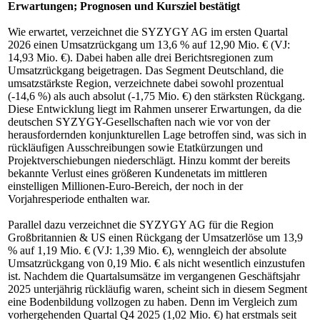
Erwartungen; Prognosen und Kursziel bestätigt
Wie erwartet, verzeichnet die SYZYGY AG im ersten Quartal
2026 einen Umsatzrückgang um 13,6 % auf 12,90 Mio. € (VJ:
14,93 Mio. €). Dabei haben alle drei Berichtsregionen zum
Umsatzrückgang beigetragen. Das Segment Deutschland, die
umsatzstärkste Region, verzeichnete dabei sowohl prozentual
(-14,6 %) als auch absolut (-1,75 Mio. €) den stärksten Rückgang.
Diese Entwicklung liegt im Rahmen unserer Erwartungen, da die
deutschen SYZYGY-Gesellschaften nach wie vor von der
herausfordernden konjunkturellen Lage betroffen sind, was sich in
rückläufigen Ausschreibungen sowie Etatkürzungen und
Projektverschiebungen niederschlägt. Hinzu kommt der bereits
bekannte Verlust eines größeren Kundenetats im mittleren
einstelligen Millionen-Euro-Bereich, der noch in der
Vorjahresperiode enthalten war.
Parallel dazu verzeichnet die SYZYGY AG für die Region
Großbritannien & US einen Rückgang der Umsatzerlöse um 13,9
% auf 1,19 Mio. € (VJ: 1,39 Mio. €), wenngleich der absolute
Umsatzrückgang von 0,19 Mio. € als nicht wesentlich einzustufen
ist. Nachdem die Quartalsumsätze im vergangenen Geschäftsjahr
2025 unterjährig rückläufig waren, scheint sich in diesem Segment
eine Bodenbildung vollzogen zu haben. Denn im Vergleich zum
vorhergehenden Quartal Q4 2025 (1,02 Mio. €) hat erstmals seit