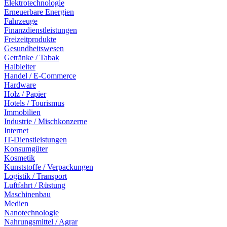
Elektrotechnologie
Erneuerbare Energien
Fahrzeuge
Finanzdienstleistungen
Freizeitprodukte
Gesundheitswesen
Getränke / Tabak
Halbleiter
Handel / E-Commerce
Hardware
Holz / Papier
Hotels / Tourismus
Immobilien
Industrie / Mischkonzerne
Internet
IT-Dienstleistungen
Konsumgüter
Kosmetik
Kunststoffe / Verpackungen
Logistik / Transport
Luftfahrt / Rüstung
Maschinenbau
Medien
Nanotechnologie
Nahrungsmittel / Agrar