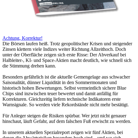
Achtung, Korrektur!
Die Börsen laufen heiß. Trotz geopolitischer Krisen und steigender
Zinsen klettern viele Indizes weiter Richtung Allzeithoch. Doch
unter der Oberfläche zeigen sich erste Risse: Der Abverkauf bei
Halbleiter-, KI- und Space-Aktien macht deutlich, wie schnell sich
die Stimmung drehen kann.
Besonders gefährlich ist die aktuelle Gemengelage aus schwacher
Saisonalität, dünner Liquidität in den Sommermonaten und
historisch hohen Bewertungen. Selbst vermeintlich sichere Blue
Chips sind inzwischen teuer bewertet und damit anfällig für
Korrekturen. Gleichzeitig liefern technische Indikatoren erste
Warnsignale. So werden viele Rekordstände nicht mehr bestätigt.
Für Anleger steigen die Risiken spürbar. Wer jetzt nicht genauer
hinschaut, läuft Gefahr, auf dem falschen Fuß erwischt zu werden.
In unserem aktuellen Spezialreport zeigen wir fünf Aktien, bei
denen die Abwärtsrisiken besonders hoch sind – und wo sich