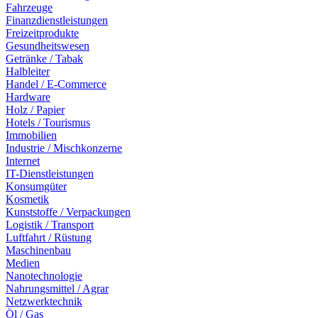
Fahrzeuge
Finanzdienstleistungen
Freizeitprodukte
Gesundheitswesen
Getränke / Tabak
Halbleiter
Handel / E-Commerce
Hardware
Holz / Papier
Hotels / Tourismus
Immobilien
Industrie / Mischkonzerne
Internet
IT-Dienstleistungen
Konsumgüter
Kosmetik
Kunststoffe / Verpackungen
Logistik / Transport
Luftfahrt / Rüstung
Maschinenbau
Medien
Nanotechnologie
Nahrungsmittel / Agrar
Netzwerktechnik
Öl / Gas