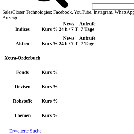
SalesCloser Technologies: Facebook, YouTube, Instagram, WhatsAp
Anzeige
News
Aufrufe
Indizes
Kurs
%
24 h / 7 T
7 Tage
News
Aufrufe
Aktien
Kurs
%
24 h / 7 T
7 Tage
Xetra-Orderbuch
Fonds
Kurs
%
Devisen
Kurs
%
Rohstoffe
Kurs
%
Themen
Kurs
%
Erweiterte Suche