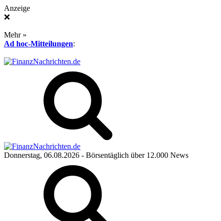
Anzeige
❌
Mehr »
Ad hoc-Mitteilungen
:
Donnerstag, 06.08.2026
- Börsentäglich über 12.000 News