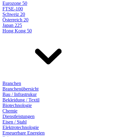
Eurozone 50
FTSE-100
Schweiz 20
Österreich 20
Japan 225
Hong Kong 50
Branchen
Branchenübersicht
Bau / Infrastrukur
Bekleidung / Textil
Biotechnologie
Chemie
Dienstleistungen
Eisen / Stahl
Elektrotechnologie
Erneuerbare Energien