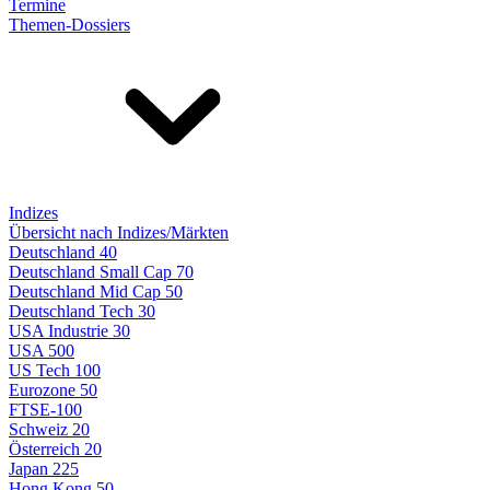
Termine
Themen-Dossiers
Indizes
Übersicht nach Indizes/Märkten
Deutschland 40
Deutschland Small Cap 70
Deutschland Mid Cap 50
Deutschland Tech 30
USA Industrie 30
USA 500
US Tech 100
Eurozone 50
FTSE-100
Schweiz 20
Österreich 20
Japan 225
Hong Kong 50