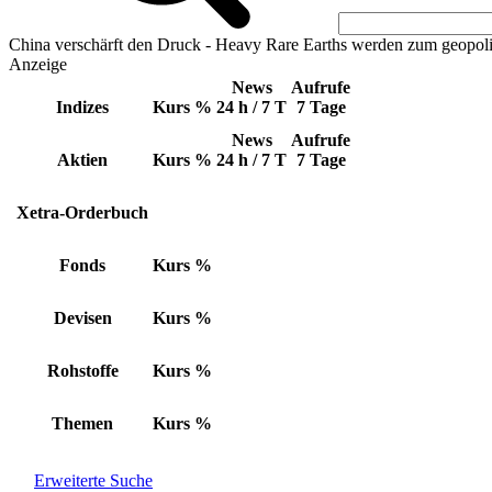
China verschärft den Druck - Heavy Rare Earths werden zum geopoli
Anzeige
News
Aufrufe
Indizes
Kurs
%
24 h / 7 T
7 Tage
News
Aufrufe
Aktien
Kurs
%
24 h / 7 T
7 Tage
Xetra-Orderbuch
Fonds
Kurs
%
Devisen
Kurs
%
Rohstoffe
Kurs
%
Themen
Kurs
%
Erweiterte Suche