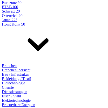
Eurozone 50
FTSE-100
Schweiz 20
Österreich 20
Japan 225
Hong Kong 50
Branchen
Branchenübersicht
Bau / Infrastrukur
Bekleidung / Textil
Biotechnologie
Chemie
Dienstleistungen
Eisen / Stahl
Elektrotechnologie
Erneuerbare Energien