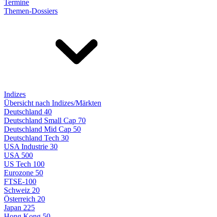
Termine
Themen-Dossiers
Indizes
Übersicht nach Indizes/Märkten
Deutschland 40
Deutschland Small Cap 70
Deutschland Mid Cap 50
Deutschland Tech 30
USA Industrie 30
USA 500
US Tech 100
Eurozone 50
FTSE-100
Schweiz 20
Österreich 20
Japan 225
Hong Kong 50