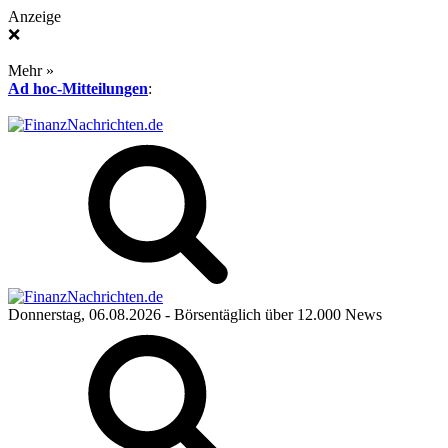
Anzeige
❌
Mehr »
Ad hoc-Mitteilungen
:
Donnerstag, 06.08.2026
- Börsentäglich über 12.000 News