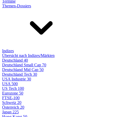
Termine
Themen-Dossiers
Indizes
Übersicht nach Indizes/Märkten
Deutschland 40
Deutschland Small Cap 70
Deutschland Mid Cap 50
Deutschland Tech 30
USA Industrie 30
USA 500
US Tech 100
Eurozone 50
FTSE-100
Schweiz 20
Österreich 20
Japan 225
Hong Kong 50