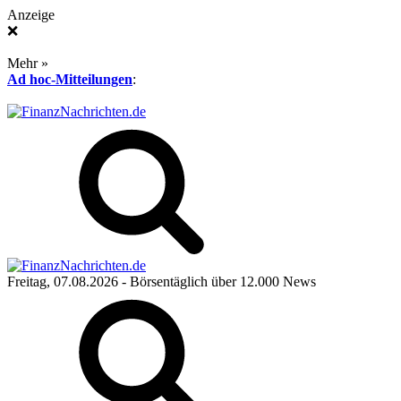
Anzeige
❌
Mehr »
Ad hoc-Mitteilungen
:
Freitag, 07.08.2026
- Börsentäglich über 12.000 News