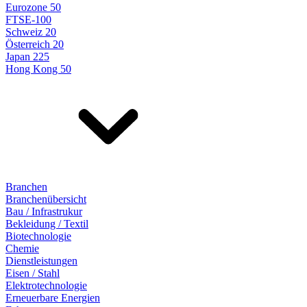
Eurozone 50
FTSE-100
Schweiz 20
Österreich 20
Japan 225
Hong Kong 50
Branchen
Branchenübersicht
Bau / Infrastrukur
Bekleidung / Textil
Biotechnologie
Chemie
Dienstleistungen
Eisen / Stahl
Elektrotechnologie
Erneuerbare Energien