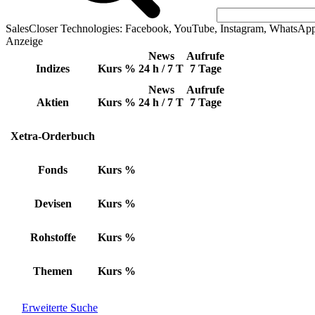
SalesCloser Technologies: Facebook, YouTube, Instagram, WhatsAp
Anzeige
News
Aufrufe
Indizes
Kurs
%
24 h / 7 T
7 Tage
News
Aufrufe
Aktien
Kurs
%
24 h / 7 T
7 Tage
Xetra-Orderbuch
Fonds
Kurs
%
Devisen
Kurs
%
Rohstoffe
Kurs
%
Themen
Kurs
%
Erweiterte Suche