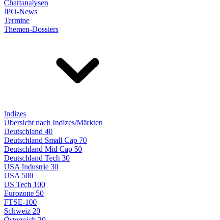
Chartanalysen
IPO-News
Termine
Themen-Dossiers
Indizes
Übersicht nach Indizes/Märkten
Deutschland 40
Deutschland Small Cap 70
Deutschland Mid Cap 50
Deutschland Tech 30
USA Industrie 30
USA 500
US Tech 100
Eurozone 50
FTSE-100
Schweiz 20
Österreich 20