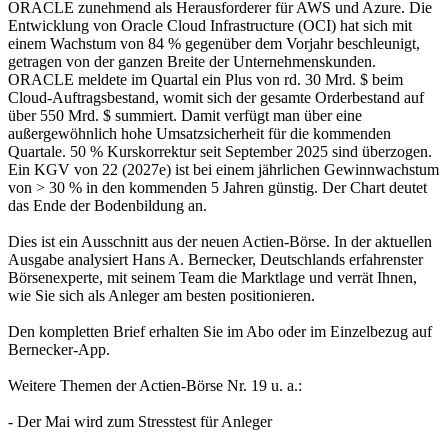
ORACLE zunehmend als Herausforderer für AWS und Azure. Die
Entwicklung von Oracle Cloud Infrastructure (OCI) hat sich mit
einem Wachstum von 84 % gegenüber dem Vorjahr beschleunigt,
getragen von der ganzen Breite der Unternehmenskunden.
ORACLE meldete im Quartal ein Plus von rd. 30 Mrd. $ beim
Cloud-Auftragsbestand, womit sich der gesamte Orderbestand auf
über 550 Mrd. $ summiert. Damit verfügt man über eine
außergewöhnlich hohe Umsatzsicherheit für die kommenden
Quartale. 50 % Kurskorrektur seit September 2025 sind überzogen.
Ein KGV von 22 (2027e) ist bei einem jährlichen Gewinnwachstum
von > 30 % in den kommenden 5 Jahren günstig. Der Chart deutet
das Ende der Bodenbildung an.
Dies ist ein Ausschnitt aus der neuen
Actien-Börse
. In der aktuellen
Ausgabe analysiert Hans A. Bernecker, Deutschlands erfahrenster
Börsenexperte, mit seinem Team die Marktlage und verrät Ihnen,
wie Sie sich als Anleger am besten positionieren.
Den kompletten Brief erhalten Sie im Abo oder im Einzelbezug auf
Bernecker-App
.
Weitere Themen der
Actien-Börse Nr. 19
u. a.:
- Der Mai wird zum Stresstest für Anleger