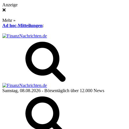
Anzeige
❌
Mehr »
Ad hoc-Mitteilungen
:
Samstag, 08.08.2026
- Börsentäglich über 12.000 News