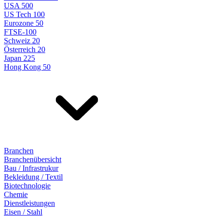
USA 500
US Tech 100
Eurozone 50
FTSE-100
Schweiz 20
Österreich 20
Japan 225
Hong Kong 50
Branchen
Branchenübersicht
Bau / Infrastrukur
Bekleidung / Textil
Biotechnologie
Chemie
Dienstleistungen
Eisen / Stahl