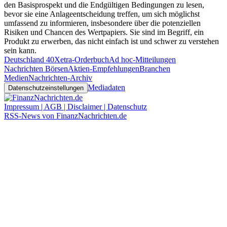
den Basisprospekt und die Endgültigen Bedingungen zu lesen,
bevor sie eine Anlageentscheidung treffen, um sich möglichst
umfassend zu informieren, insbesondere über die potenziellen
Risiken und Chancen des Wertpapiers. Sie sind im Begriff, ein
Produkt zu erwerben, das nicht einfach ist und schwer zu verstehen
sein kann.
Deutschland 40
Xetra-Orderbuch
Ad hoc-Mitteilungen
Nachrichten Börsen
Aktien-Empfehlungen
Branchen
Medien
Nachrichten-Archiv
Mediadaten
Datenschutzeinstellungen
Impressum | AGB | Disclaimer | Datenschutz
RSS-News von FinanzNachrichten.de