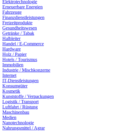
Elektrotechnologie
Erneuerbare Energien
Fahrzeuge
Finanzdienstleistungen
Freizeitprodukte
Gesundheitswesen
Getränke / Tabak
Halbleiter
Handel / E-Commerce
Hardware
Holz / Papier
Hotels / Tourismus
Immobilien
Industrie / Mischkonzerne
Internet
IT-Dienstleistungen
Konsumgüter
Kosmetik
Kunststoffe / Verpackungen
Logistik / Transport
Luftfahrt / Rüstung
Maschinenbau
Medien
Nanotechnologie
Nahrungsmittel / Agrar