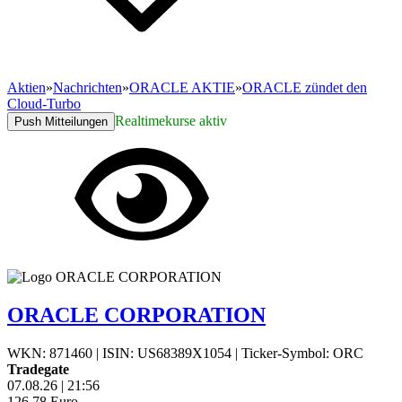
Aktien
»
Nachrichten
»
ORACLE AKTIE
»
ORACLE zündet den
Cloud-Turbo
Realtimekurse aktiv
Push Mitteilungen
ORACLE CORPORATION
WKN: 871460
|
ISIN: US68389X1054
|
Ticker-Symbol: ORC
Tradegate
07.08.26
|
21:56
126,78
Euro