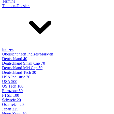
Termine
Themen-Dossiers
Indizes
Übersicht nach Indizes/Märkten
Deutschland 40
Deutschland Small Cap 70
Deutschland Mid Cap 50
Deutschland Tech 30
USA Industrie 30
USA 500
US Tech 100
Eurozone 50
FTSE-100
Schweiz 20
Österreich 20
Japan 225
Hong Kong 50