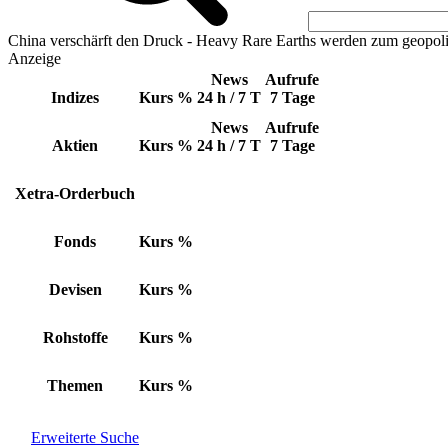
China verschärft den Druck - Heavy Rare Earths werden zum geopoli
Anzeige
News
Aufrufe
Indizes
Kurs
%
24 h / 7 T
7 Tage
News
Aufrufe
Aktien
Kurs
%
24 h / 7 T
7 Tage
Xetra-Orderbuch
Fonds
Kurs
%
Devisen
Kurs
%
Rohstoffe
Kurs
%
Themen
Kurs
%
Erweiterte Suche