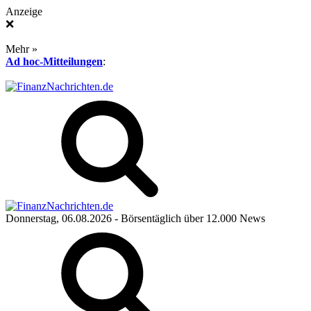
Anzeige
❌
Mehr »
Ad hoc-Mitteilungen
:
Donnerstag, 06.08.2026
- Börsentäglich über 12.000 News