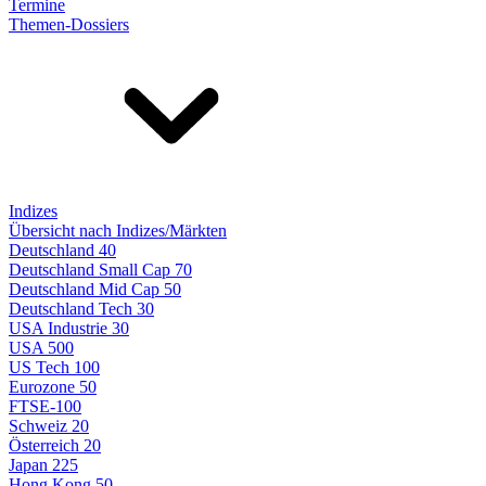
Termine
Themen-Dossiers
Indizes
Übersicht nach Indizes/Märkten
Deutschland 40
Deutschland Small Cap 70
Deutschland Mid Cap 50
Deutschland Tech 30
USA Industrie 30
USA 500
US Tech 100
Eurozone 50
FTSE-100
Schweiz 20
Österreich 20
Japan 225
Hong Kong 50