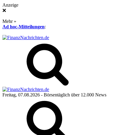
Anzeige
❌
Mehr »
Ad hoc-Mitteilungen
:
Freitag, 07.08.2026
- Börsentäglich über 12.000 News