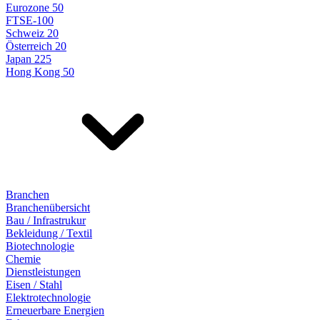
Eurozone 50
FTSE-100
Schweiz 20
Österreich 20
Japan 225
Hong Kong 50
Branchen
Branchenübersicht
Bau / Infrastrukur
Bekleidung / Textil
Biotechnologie
Chemie
Dienstleistungen
Eisen / Stahl
Elektrotechnologie
Erneuerbare Energien