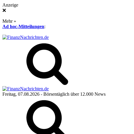
Anzeige
❌
Mehr »
Ad hoc-Mitteilungen
:
Freitag, 07.08.2026
- Börsentäglich über 12.000 News