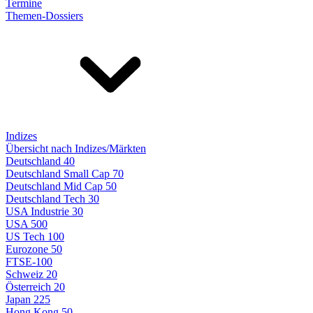
Termine
Themen-Dossiers
Indizes
Übersicht nach Indizes/Märkten
Deutschland 40
Deutschland Small Cap 70
Deutschland Mid Cap 50
Deutschland Tech 30
USA Industrie 30
USA 500
US Tech 100
Eurozone 50
FTSE-100
Schweiz 20
Österreich 20
Japan 225
Hong Kong 50