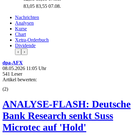
83,05
83,55
07.08.
Nachrichten
Analysen
Kurse
Chart
Xetra-Orderbuch
Dividende
‹
›
dpa-AFX
08.05.2026 11:05 Uhr
541 Leser
Artikel bewerten:
(
2
)
ANALYSE-FLASH: Deutsche
Bank Research senkt Suss
Microtec auf 'Hold'