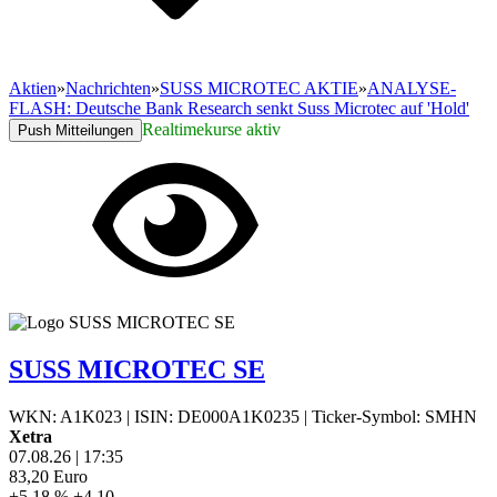
Aktien
»
Nachrichten
»
SUSS MICROTEC AKTIE
»
ANALYSE-
FLASH: Deutsche Bank Research senkt Suss Microtec auf 'Hold'
Realtimekurse aktiv
Push Mitteilungen
SUSS MICROTEC SE
WKN: A1K023
|
ISIN: DE000A1K0235
|
Ticker-Symbol: SMHN
Xetra
07.08.26
|
17:35
83,20
Euro
+5,18 %
+4,10