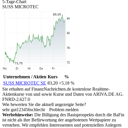
5-Tage-Chart
SUSS MICROTEC
Unternehmen / Aktien
Kurs
%
SUSS MICROTEC SE
83,20
+5,18 %
Sie erhalten auf FinanzNachrichten.de kostenlose Realtime-
Aktienkurse von
und
sowie Kurse und Daten von
ARIVA.DE AG
.
FNRD-2.627.0
Wie bewerten Sie die aktuell angezeigte Seite?
sehr gut
1
2
3
4
5
6
schlecht
Problem melden
Werbehinweise:
Die Billigung des Basisprospekts durch die BaFin
ist nicht als ihre Befürwortung der angebotenen Wertpapiere zu
verstehen. Wir empfehlen Interessenten und potenziellen Anlegern