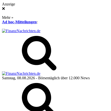
Anzeige
❌
Mehr »
Ad hoc-Mitteilungen
:
Samstag, 08.08.2026
- Börsentäglich über 12.000 News