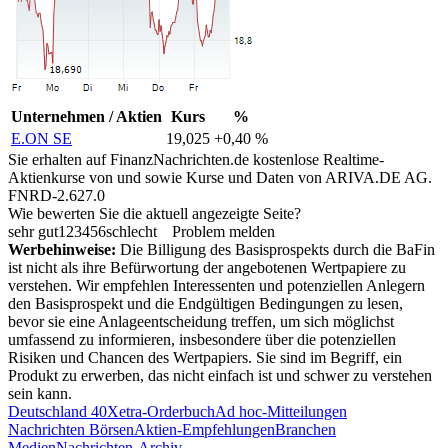
Unternehmen / Aktien
Kurs
%
E.ON SE
19,025
+0,40 %
Sie erhalten auf FinanzNachrichten.de kostenlose Realtime-
Aktienkurse von
und
sowie Kurse und Daten von
ARIVA.DE AG
.
FNRD-2.627.0
Wie bewerten Sie die aktuell angezeigte Seite?
sehr gut
1
2
3
4
5
6
schlecht
Problem melden
Werbehinweise:
Die Billigung des Basisprospekts durch die BaFin
ist nicht als ihre Befürwortung der angebotenen Wertpapiere zu
verstehen. Wir empfehlen Interessenten und potenziellen Anlegern
den Basisprospekt und die Endgültigen Bedingungen zu lesen,
bevor sie eine Anlageentscheidung treffen, um sich möglichst
umfassend zu informieren, insbesondere über die potenziellen
Risiken und Chancen des Wertpapiers. Sie sind im Begriff, ein
Produkt zu erwerben, das nicht einfach ist und schwer zu verstehen
sein kann.
Deutschland 40
Xetra-Orderbuch
Ad hoc-Mitteilungen
Nachrichten Börsen
Aktien-Empfehlungen
Branchen
Medien
Nachrichten-Archiv