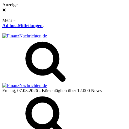
Anzeige
❌
Mehr »
Ad hoc-Mitteilungen
:
Freitag, 07.08.2026
- Börsentäglich über 12.000 News