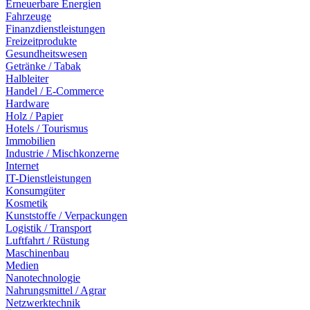
Erneuerbare Energien
Fahrzeuge
Finanzdienstleistungen
Freizeitprodukte
Gesundheitswesen
Getränke / Tabak
Halbleiter
Handel / E-Commerce
Hardware
Holz / Papier
Hotels / Tourismus
Immobilien
Industrie / Mischkonzerne
Internet
IT-Dienstleistungen
Konsumgüter
Kosmetik
Kunststoffe / Verpackungen
Logistik / Transport
Luftfahrt / Rüstung
Maschinenbau
Medien
Nanotechnologie
Nahrungsmittel / Agrar
Netzwerktechnik