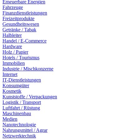
Erneuerbare Energien
Fahrzeuge
Finanzdienstleistungen
Freizeitprodukte
Gesundheitswesen
Getränke / Tabak
Halbleiter
Handel / E-Commerce
Hardware
Holz / Papier
Hotels / Tourismus
Immobilien
Industrie / Mischkonzerne
Internet
IT-Dienstleistungen
Konsumgüter
Kosmetik
Kunststoffe / Verpackungen
Logistik / Transport
Luftfahrt / Rüstung
Maschinenbau
Medien
Nanotechnologie
Nahrungsmittel / Agrar
Netzwerktechnik