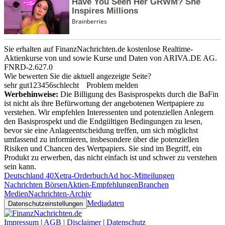
Sie erhalten auf FinanzNachrichten.de kostenlose Realtime-
Aktienkurse von
und
sowie Kurse und Daten von
ARIVA.DE AG
.
FNRD-2.627.0
Wie bewerten Sie die aktuell angezeigte Seite?
sehr gut
1
2
3
4
5
6
schlecht
Problem melden
Werbehinweise:
Die Billigung des Basisprospekts durch die BaFin
ist nicht als ihre Befürwortung der angebotenen Wertpapiere zu
verstehen. Wir empfehlen Interessenten und potenziellen Anlegern
den Basisprospekt und die Endgültigen Bedingungen zu lesen,
bevor sie eine Anlageentscheidung treffen, um sich möglichst
umfassend zu informieren, insbesondere über die potenziellen
Risiken und Chancen des Wertpapiers. Sie sind im Begriff, ein
Produkt zu erwerben, das nicht einfach ist und schwer zu verstehen
sein kann.
Deutschland 40
Xetra-Orderbuch
Ad hoc-Mitteilungen
Nachrichten Börsen
Aktien-Empfehlungen
Branchen
Medien
Nachrichten-Archiv
Mediadaten
Datenschutzeinstellungen
Impressum | AGB | Disclaimer | Datenschutz