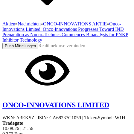
Aktien
»
Nachrichten
»
ONCO-INNOVATIONS AKTIE
»
Onco-
Innovations Limited: Onco-Innovations Progresses Toward IND
Preparation as Nucro-Technics Commences Bioanalysis for PNKP
Inhibitor Technology
Realtimekurse verbinden...
Push Mitteilungen
ONCO-INNOVATIONS LIMITED
WKN: A3EKSZ
|
ISIN: CA68237C1059
|
Ticker-Symbol: W1H
Tradegate
10.08.26
|
21:56
0,379
Euro