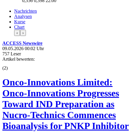
0,356
0,398
22:00
Nachrichten
Analysen
Kurse
Chart
‹
›
ACCESS Newswire
09.05.2026 00:02 Uhr
757 Leser
Artikel bewerten:
(
2
)
Onco-Innovations Limited:
Onco-Innovations Progresses
Toward IND Preparation as
Nucro-Technics Commences
Bioanalysis for PNKP Inhibitor