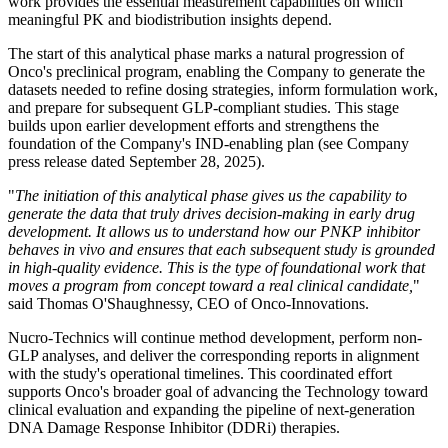
work provides the essential measurement capabilities on which
meaningful PK and biodistribution insights depend.
The start of this analytical phase marks a natural progression of
Onco's preclinical program, enabling the Company to generate the
datasets needed to refine dosing strategies, inform formulation work,
and prepare for subsequent GLP-compliant studies. This stage
builds upon earlier development efforts and strengthens the
foundation of the Company's IND-enabling plan (see Company
press release dated September 28, 2025).
"
The initiation of this analytical phase gives us the capability to
generate the data that truly drives decision-making in early drug
development. It allows us to understand how our PNKP inhibitor
behaves in vivo and ensures that each subsequent study is grounded
in high-quality evidence. This is the type of foundational work that
moves a program from concept toward a real clinical candidate,
"
said Thomas O'Shaughnessy, CEO of Onco-Innovations.
Nucro-Technics will continue method development, perform non-
GLP analyses, and deliver the corresponding reports in alignment
with the study's operational timelines. This coordinated effort
supports Onco's broader goal of advancing the Technology toward
clinical evaluation and expanding the pipeline of next-generation
DNA Damage Response Inhibitor (DDRi) therapies.