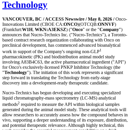
Technology
VANCOUVER, BC / ACCESS Newswire / May 8, 2026 /
Onco-
Innovations Limited (CBOE CA:
ONCO
)(OTCQB:
ONNVF
)
(Frankfurt:
W1H
,
WKN:A3EKSZ
) ("
Onco
" or the "
Company
")
announces that Nucro-Technics Inc. ("Nucro-Technics"), a Toronto-
based contract research organization collaborating with Onco on
preclinical development, has commenced advanced bioanalytical
1
work in support of the Company's ongoing non-GLP
pharmacokinetic (PK) and biodistribution animal model study
involving A83B4C63, the active pharmaceutical ingredient ("API")
for Onco's exclusively-licensed PNKP Inhibitor Technology (the
"
Technology
"). The initiation of this work represents a significant
step forward in translating the Technology from early-stage
discovery into a development-ready therapeutic candidate.
Nucro-Technics has begun developing and executing specialized
liquid chromatography-mass spectrometry (LC-MS) analytical
2
methods
required to measure the API within biological samples
generated during the animal model study. These analytical tools will
allow researchers to accurately assess how the compound behaves in
vivo, supporting a deeper understanding of its exposure, distribution,
and potential therapeutic relevance. Although highly technical, this