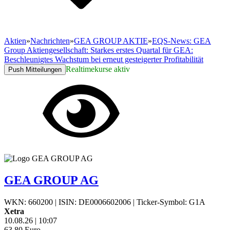
Aktien
»
Nachrichten
»
GEA GROUP AKTIE
»
EQS-News: GEA
Group Aktiengesellschaft: Starkes erstes Quartal für GEA:
Beschleunigtes Wachstum bei erneut gesteigerter Profitabilität
Realtimekurse aktiv
Push Mitteilungen
GEA GROUP AG
WKN: 660200
|
ISIN: DE0006602006
|
Ticker-Symbol: G1A
Xetra
10.08.26
|
10:07
63,80
Euro