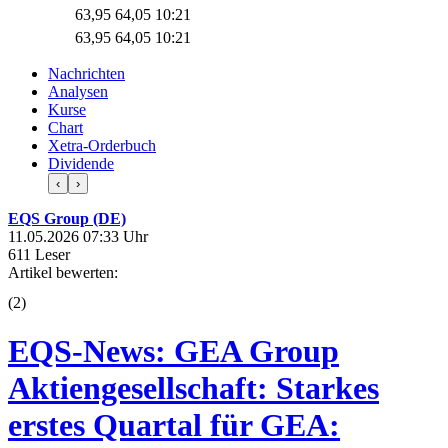
63,95
64,05
10:21
63,95
64,05
10:21
Nachrichten
Analysen
Kurse
Chart
Xetra-Orderbuch
Dividende
‹
›
EQS Group (DE)
11.05.2026 07:33 Uhr
611 Leser
Artikel bewerten:
(
2
)
EQS-News: GEA Group
Aktiengesellschaft: Starkes
erstes Quartal für GEA: