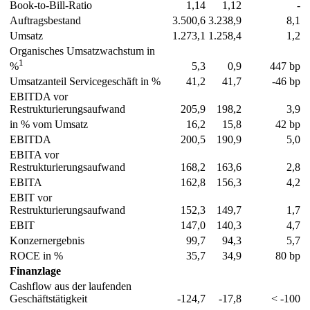
Book-to-Bill-Ratio
1,14
1,12
-
Auftragsbestand
3.500,6
3.238,9
8,1
Umsatz
1.273,1
1.258,4
1,2
Organisches Umsatzwachstum in
1
5,3
0,9
447 bp
%
Umsatzanteil Servicegeschäft in %
41,2
41,7
-46 bp
EBITDA vor
Restrukturierungsaufwand
205,9
198,2
3,9
in % vom Umsatz
16,2
15,8
42 bp
EBITDA
200,5
190,9
5,0
EBITA vor
Restrukturierungsaufwand
168,2
163,6
2,8
EBITA
162,8
156,3
4,2
EBIT vor
Restrukturierungsaufwand
152,3
149,7
1,7
EBIT
147,0
140,3
4,7
Konzernergebnis
99,7
94,3
5,7
ROCE in %
35,7
34,9
80 bp
Finanzlage
Cashflow aus der laufenden
Geschäftstätigkeit
-124,7
-17,8
< -100