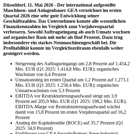
Düsseldorf, 11. Mai 2026
-
Der international aufgestellte
Maschinen- und Anlagenbauer GEA verzeichnet im ersten
Quartal 2026 eine sehr gute Entwicklung seiner
Geschäftszahlen. Das Unternehmen konnte alle wesentlichen
Finanzkennzahlen im Vergleich zum Vorjahresquartal
verbessern. Sowohl Auftragseingang als auch Umsatz wuchsen
auf organischer Basis mit mehr als fünf Prozent. Dazu trug
insbesondere ein starkes Neumaschinengeschäft bei. Die
Profitabilität konnte im Vergleichszeitraum ebenfalls weiter
gesteigert werden.
Steigerung des Auftragseingangs um 2,8 Prozent auf 1.454,2
Mio. EUR (Q1 2025: 1.414,8 Mio. EUR); organisches
Wachstum von 6,4 Prozent
Umsatzanstieg im ersten Quartal um 1,2 Prozent auf 1.273,1
Mio. EUR (Q1 2025: 1.258,4 Mio. EUR); organisches
Umsatzwachstum von 5,3 Prozent
EBITDA vor Restrukturierungsaufwand steigt um 3,9
Prozent auf 205,9 Mio. EUR (Q1 2025: 198,2 Mio. EUR);
EBITDA-Marge vor Restrukturierungsaufwand wächst
damit von 15,8 Prozent im ersten Vorjahresquartal auf 16,2
Prozent
Anstieg der Kapitalrendite (ROCE) auf 35,7 Prozent (Q1
2025: 34,9 Prozent)
Einführung von GEA SecurityPartner: Neue Industrial-