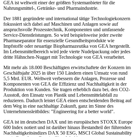
GEA ist weltweit einer der größten Systemanbieter für die
Nahrungsmittel-, Getränke- und Pharmaindustrie.
Der 1881 gegründete und international tätige Technologiekonzern
fokussiert sich dabei auf Maschinen und Anlagen sowie auf
anspruchsvolle Prozesstechnik, Komponenten und umfassende
Service-Dienstleistungen. So wird beispielsweise jeder zweite
Pharmaseparator für essenzielle Gesundheitsprodukte wie
Impfstoffe oder neuartige Biopharmazeutika von GEA hergestellt.
Im Lebensmittelbereich wird jede vierte Nudelpackung oder jedes
dritte Hähnchen-Nugget mit Technologie von GEA verarbeitet.
Mit mehr als 18.000 Beschäftigten erwirtschaftete der Konzern im
Geschäftsjahr 2025 in über 150 Ländern einen Umsatz von rund
5,5 Mrd. EUR. Weltweit verbessern die Anlagen, Prozesse und
Komponenten von GEA die Effizienz und Nachhaltigkeit in der
Produktion von Kunden. Sie tragen erheblich dazu bei, den CO2-
Ausstoß, den Einsatz von Plastik und Lebensmittelabfall zu
reduzieren. Dadurch leistet GEA einen entscheidenden Beitrag auf
dem Weg in eine nachhaltige Zukunft, ganz im Sinne des
Unternehmensleitbildes: "Engineering for a better world".
GEA ist im deutschen DAX und im europäischen STOXX Europe
600 Index notiert und ist darüber hinaus Bestandteil der führenden
Nachhaltigkeitsindizes DAX 50 ESG, MSCI Global Sustainability