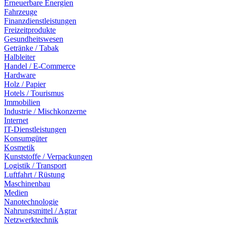
Erneuerbare Energien
Fahrzeuge
Finanzdienstleistungen
Freizeitprodukte
Gesundheitswesen
Getränke / Tabak
Halbleiter
Handel / E-Commerce
Hardware
Holz / Papier
Hotels / Tourismus
Immobilien
Industrie / Mischkonzerne
Internet
IT-Dienstleistungen
Konsumgüter
Kosmetik
Kunststoffe / Verpackungen
Logistik / Transport
Luftfahrt / Rüstung
Maschinenbau
Medien
Nanotechnologie
Nahrungsmittel / Agrar
Netzwerktechnik