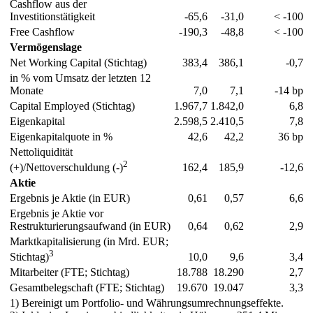
Cashflow aus der
Investitionstätigkeit
-65,6
-31,0
< -100
Free Cashflow
-190,3
-48,8
< -100
Vermögenslage
Net Working Capital (Stichtag)
383,4
386,1
-0,7
in % vom Umsatz der letzten 12
Monate
7,0
7,1
-14 bp
Capital Employed (Stichtag)
1.967,7
1.842,0
6,8
Eigenkapital
2.598,5
2.410,5
7,8
Eigenkapitalquote in %
42,6
42,2
36 bp
Nettoliquidität
2
162,4
185,9
-12,6
(+)/Nettoverschuldung (-)
Aktie
Ergebnis je Aktie (in EUR)
0,61
0,57
6,6
Ergebnis je Aktie vor
Restrukturierungsaufwand (in EUR)
0,64
0,62
2,9
Marktkapitalisierung (in Mrd. EUR;
3
10,0
9,6
3,4
Stichtag)
Mitarbeiter (FTE; Stichtag)
18.788
18.290
2,7
Gesamtbelegschaft (FTE; Stichtag)
19.670
19.047
3,3
1) Bereinigt um Portfolio- und Währungsumrechnungseffekte.