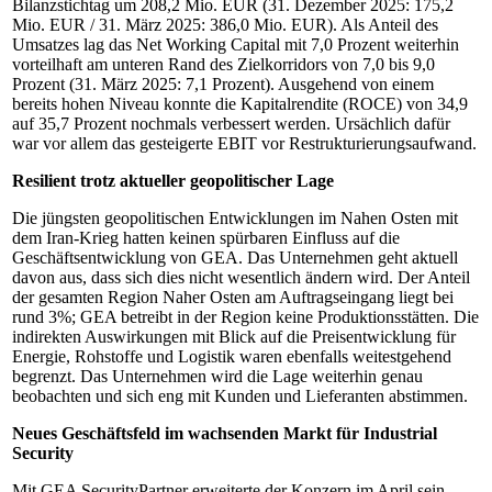
Bilanzstichtag um 208,2 Mio. EUR (31. Dezember 2025: 175,2
Mio. EUR / 31. März 2025: 386,0 Mio. EUR). Als Anteil des
Umsatzes lag das Net Working Capital mit 7,0 Prozent weiterhin
vorteilhaft am unteren Rand des Zielkorridors von 7,0 bis 9,0
Prozent (31. März 2025: 7,1 Prozent). Ausgehend von einem
bereits hohen Niveau konnte die Kapitalrendite (ROCE) von 34,9
auf 35,7 Prozent nochmals verbessert werden. Ursächlich dafür
war vor allem das gesteigerte EBIT vor Restrukturierungsaufwand.
Resilient trotz aktueller geopolitischer Lage
Die jüngsten geopolitischen Entwicklungen im Nahen Osten mit
dem Iran-Krieg hatten keinen spürbaren Einfluss auf die
Geschäftsentwicklung von GEA. Das Unternehmen geht aktuell
davon aus, dass sich dies nicht wesentlich ändern wird. Der Anteil
der gesamten Region Naher Osten am Auftragseingang liegt bei
rund 3%; GEA betreibt in der Region keine Produktionsstätten. Die
indirekten Auswirkungen mit Blick auf die Preisentwicklung für
Energie, Rohstoffe und Logistik waren ebenfalls weitestgehend
begrenzt. Das Unternehmen wird die Lage weiterhin genau
beobachten und sich eng mit Kunden und Lieferanten abstimmen.
Neues Geschäftsfeld im wachsenden Markt für Industrial
Security
Mit GEA SecurityPartner erweiterte der Konzern im April sein