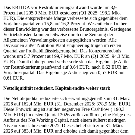
Das EBITDA vor Restrukturierungsaufwand wurde um 3,9
Prozent auf 205,9 Mio. EUR gesteigert (Q1 2025: 198,2 Mio.
EUR). Die entsprechende Marge verbesserte sich gegenüber dem
Vorjahresquartal von 15,8 auf 16,2 Prozent. Wesentlicher Treiber
dieser Entwicklung war das verbesserte Bruttoergebnis. Gestiegene
Vertriebskosten konnten teilweise durch eine Senkung der
Allgemeinen Verwaltungskosten ausgeglichen werden. Alle
Divisionen außer Nutrition Plant Engineering trugen im ersten
Quartal zur Profitabilitätssteigerung bei. Das Konzernergebnis
wuchs um 5,7 Prozent auf 99,7 Mio. EUR an (Q1 2025: 94,3 Mio.
EUR). Damit einhergehend verbesserte sich das Ergebnis je Aktie
vor Restrukturierungsaufwand auf 0,64 EUR, nach 0,62 EUR im
Vorjahresquartal. Das Ergebnis je Aktie stieg von 0,57 EUR auf
0,61 EUR.
Nettoliquidität reduziert, Kapitalrendite weiter stark
Die Nettoliquidität reduzierte sich erwartungsgemäß zum 31. März
2026 auf 162,4 Mio. EUR (31. Dezember 2025: 378,9 Mio. EUR).
Diese Entwicklung ist auf den negativen Free Cashflow (-190,3
Mio. EUR) im ersten Quartal 2026 zurückzuführen, eine Folge des
Aufbaus des Net Working Capital, nach einem äußerst niedrigen
Niveau zum Jahresende 2025. Dieses belief sich zum 31. März
2026 auf 383,4 Mio. EUR und erhöhte sich damit gegenüber dem