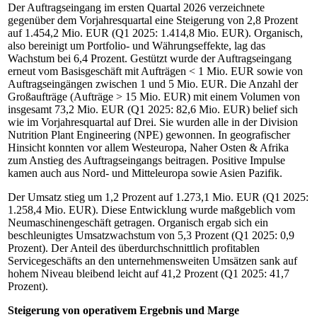
Der Auftragseingang im ersten Quartal 2026 verzeichnete
gegenüber dem Vorjahresquartal eine Steigerung von 2,8 Prozent
auf 1.454,2 Mio. EUR (Q1 2025: 1.414,8 Mio. EUR). Organisch,
also bereinigt um Portfolio- und Währungseffekte, lag das
Wachstum bei 6,4 Prozent. Gestützt wurde der Auftragseingang
erneut vom Basisgeschäft mit Aufträgen < 1 Mio. EUR sowie von
Auftragseingängen zwischen 1 und 5 Mio. EUR. Die Anzahl der
Großaufträge (Aufträge > 15 Mio. EUR) mit einem Volumen von
insgesamt 73,2 Mio. EUR (Q1 2025: 82,6 Mio. EUR) belief sich
wie im Vorjahresquartal auf Drei. Sie wurden alle in der Division
Nutrition Plant Engineering (NPE) gewonnen. In geografischer
Hinsicht konnten vor allem Westeuropa, Naher Osten & Afrika
zum Anstieg des Auftragseingangs beitragen. Positive Impulse
kamen auch aus Nord- und Mitteleuropa sowie Asien Pazifik.
Der Umsatz stieg um 1,2 Prozent auf 1.273,1 Mio. EUR (Q1 2025:
1.258,4 Mio. EUR). Diese Entwicklung wurde maßgeblich vom
Neumaschinengeschäft getragen. Organisch ergab sich ein
beschleunigtes Umsatzwachstum von 5,3 Prozent (Q1 2025: 0,9
Prozent). Der Anteil des überdurchschnittlich profitablen
Servicegeschäfts an den unternehmensweiten Umsätzen sank auf
hohem Niveau bleibend leicht auf 41,2 Prozent (Q1 2025: 41,7
Prozent).
Steigerung von operativem Ergebnis und Marge