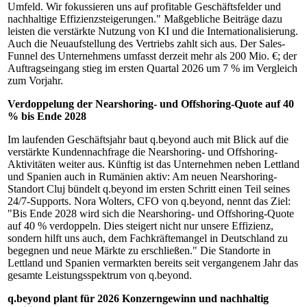
Umfeld. Wir fokussieren uns auf profitable Geschäftsfelder und
nachhaltige Effizienzsteigerungen." Maßgebliche Beiträge dazu
leisten die verstärkte Nutzung von KI und die Internationalisierung.
Auch die Neuaufstellung des Vertriebs zahlt sich aus. Der Sales-
Funnel des Unternehmens umfasst derzeit mehr als 200 Mio. €; der
Auftragseingang stieg im ersten Quartal 2026 um 7 % im Vergleich
zum Vorjahr.
Verdoppelung der Nearshoring- und Offshoring-Quote auf 40
% bis Ende 2028
Im laufenden Geschäftsjahr baut q.beyond auch mit Blick auf die
verstärkte Kundennachfrage die Nearshoring- und Offshoring-
Aktivitäten weiter aus. Künftig ist das Unternehmen neben Lettland
und Spanien auch in Rumänien aktiv: Am neuen Nearshoring-
Standort Cluj bündelt q.beyond im ersten Schritt einen Teil seines
24/7-Supports. Nora Wolters, CFO von q.beyond, nennt das Ziel:
"Bis Ende 2028 wird sich die Nearshoring- und Offshoring-Quote
auf 40 % verdoppeln. Dies steigert nicht nur unsere Effizienz,
sondern hilft uns auch, dem Fachkräftemangel in Deutschland zu
begegnen und neue Märkte zu erschließen." Die Standorte in
Lettland und Spanien vermarkten bereits seit vergangenem Jahr das
gesamte Leistungsspektrum von q.beyond.
q.beyond plant für 2026 Konzerngewinn und nachhaltig