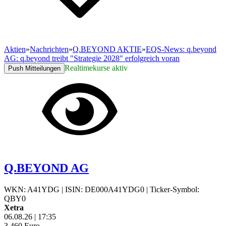
Aktien
»
Nachrichten
»
Q.BEYOND AKTIE
»
EQS-News: q.beyond
AG: q.beyond treibt "Strategie 2028" erfolgreich voran
Realtimekurse aktiv
Push Mitteilungen
Q.BEYOND AG
WKN: A41YDG
|
ISIN: DE000A41YDG0
|
Ticker-Symbol:
QBY0
Xetra
06.08.26
|
17:35
3,460
Euro