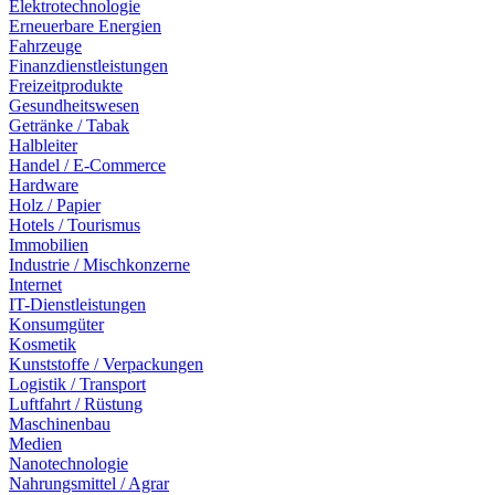
Elektrotechnologie
Erneuerbare Energien
Fahrzeuge
Finanzdienstleistungen
Freizeitprodukte
Gesundheitswesen
Getränke / Tabak
Halbleiter
Handel / E-Commerce
Hardware
Holz / Papier
Hotels / Tourismus
Immobilien
Industrie / Mischkonzerne
Internet
IT-Dienstleistungen
Konsumgüter
Kosmetik
Kunststoffe / Verpackungen
Logistik / Transport
Luftfahrt / Rüstung
Maschinenbau
Medien
Nanotechnologie
Nahrungsmittel / Agrar