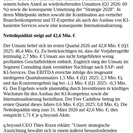
seinem hohen Anteil an wiederkehrenden Umsätzen (Q1 2026: 69
%) sowie die konsequente Umsetzung der "Strategie 2028". In
deren Mittelpunkt stehen sowohl die Kombination aus vertiefter
Branchenkompetenz und IT-Expertise als auch der Ausbau von KI-
basierten Services sowie eine konsequente Internationalisierung.
Nettoliquidität steigt auf 42,6 Mio. €
Der Umsatz belief sich im ersten Quartal 2026 auf 42,8 Mio. € (Q1
2025: 46,4 Mio. €). Zu berücksichtigen ist, dass die Vorjahresgröße
letztmalig 2,7 Mio. € Umsatz aus nicht fortgeführten wenig
profitablen Geschäftsfeldern enthielt. Zugleich stieg der Umsatz im
Segment Consulting dank verstärkter Nachfrage nach SAP- und
KI-Services. Das EBITDA erreichte infolge des insgesamt
niedrigeren Quartalsumsatzes 1,5 Mio. € (Q1 2025: 2,3 Mio. €),
und das Konzernergebnis lag bei -1,1 Mio. € (Q1 2025: -0,3 Mio.
€). Das Ergebnis wurde planmäßig durch Investitionen in künftiges
Wachstum für den Ausbau der KI-Kompetenz sowie die
Internationalisierung beeinflusst. Der Free Cashflow betrug im
ersten Quartal dieses Jahres 0,6 Mio. € (Q1 2025: 0,8 Mio. €). Die
Nettoliquidität stieg zum 31. März 2026 auf 42,6 Mio. €; dies
entspricht 1,71 € je q.beyond-Aktie.
q.beyond-CEO Thies Rixen erklärt: "Unsere strategische
Ausrichtung bewährt sich in einem äußerst herausfordernden