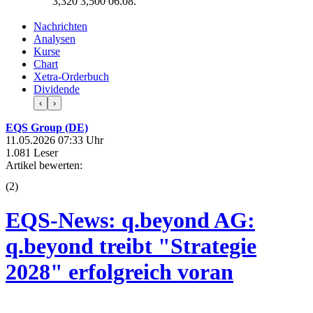
3,320
3,500
06.08.
Nachrichten
Analysen
Kurse
Chart
Xetra-Orderbuch
Dividende
‹
›
EQS Group (DE)
11.05.2026 07:33 Uhr
1.081 Leser
Artikel bewerten:
(
2
)
EQS-News: q.beyond AG:
q.beyond treibt "Strategie
2028" erfolgreich voran