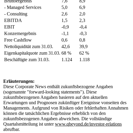
Bruttoergebnis
7,6
8,9
- Managed Services
5,0
6,9
- Consulting
2,6
2,0
EBITDA
1,5
2,3
EBIT
-0,9
-0,4
Konzernergebnis
-1,1
-0,3
Free Cashflow
0,6
0,8
Nettoliquidität zum 31.03.
42,6
39,9
Eigenkapitalquote zum 31.03.
68 %
62 %
Beschäftigte zum 31.03.
1.124
1.118
Erläuterungen:
Diese Corporate News enthält zukunftsbezogene Angaben
(sogenannte "forward-looking statements"). Diese
zukunftsbezogenen Angaben basieren auf den aktuellen
Erwartungen und Prognosen zukünftiger Ereignisse vonseiten des
Managements. Aufgrund von Risiken oder fehlerhaften Annahmen
können die tatsächlichen Ergebnisse erheblich von den
zukunftsbezogenen Angaben abweichen. Die vollständige
Quartalsmitteilung ist unter
www.qbeyond.de/investor-relations
abrufbar.