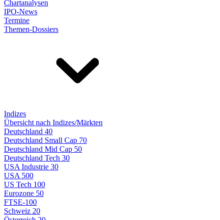
Chartanalysen
IPO-News
Termine
Themen-Dossiers
Indizes
Übersicht nach Indizes/Märkten
Deutschland 40
Deutschland Small Cap 70
Deutschland Mid Cap 50
Deutschland Tech 30
USA Industrie 30
USA 500
US Tech 100
Eurozone 50
FTSE-100
Schweiz 20
Österreich 20