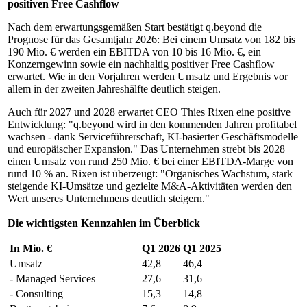
positiven Free Cashflow
Nach dem erwartungsgemäßen Start bestätigt q.beyond die
Prognose für das Gesamtjahr 2026: Bei einem Umsatz von 182 bis
190 Mio. € werden ein EBITDA von 10 bis 16 Mio. €, ein
Konzerngewinn sowie ein nachhaltig positiver Free Cashflow
erwartet. Wie in den Vorjahren werden Umsatz und Ergebnis vor
allem in der zweiten Jahreshälfte deutlich steigen.
Auch für 2027 und 2028 erwartet CEO Thies Rixen eine positive
Entwicklung: "q.beyond wird in den kommenden Jahren profitabel
wachsen - dank Serviceführerschaft, KI-basierter Geschäftsmodelle
und europäischer Expansion." Das Unternehmen strebt bis 2028
einen Umsatz von rund 250 Mio. € bei einer EBITDA-Marge von
rund 10 % an. Rixen ist überzeugt: "Organisches Wachstum, stark
steigende KI-Umsätze und gezielte M&A-Aktivitäten werden den
Wert unseres Unternehmens deutlich steigern."
Die wichtigsten Kennzahlen im Überblick
In Mio. €
Q1 2026
Q1 2025
Umsatz
42,8
46,4
- Managed Services
27,6
31,6
- Consulting
15,3
14,8