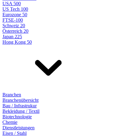
USA 500
US Tech 100
Eurozone 50
FTSE-100
Schweiz 20
Österreich 20
Japan 225
Hong Kong 50
Branchen
Branchenübersicht
Bau / Infrastrukur
Bekleidung / Textil
Biotechnologie
Chemie
Dienstleistungen
Eisen / Stahl