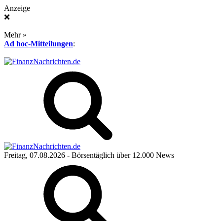
Anzeige
❌
Mehr »
Ad hoc-Mitteilungen
:
Freitag, 07.08.2026
- Börsentäglich über 12.000 News