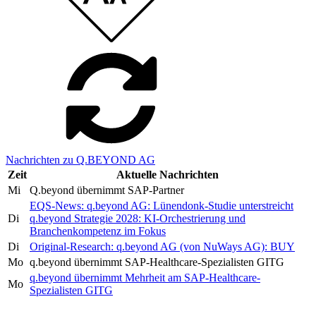
Nachrichten zu Q.BEYOND AG
Zeit
Aktuelle Nachrichten
Mi
Q.beyond übernimmt SAP-Partner
EQS-News: q.beyond AG: Lünendonk-Studie unterstreicht
Di
q.beyond Strategie 2028: KI-Orchestrierung und
Branchenkompetenz im Fokus
Di
Original-Research: q.beyond AG (von NuWays AG): BUY
Mo
q.beyond übernimmt SAP-Healthcare-Spezialisten GITG
q.beyond übernimmt Mehrheit am SAP-Healthcare-
Mo
Spezialisten GITG