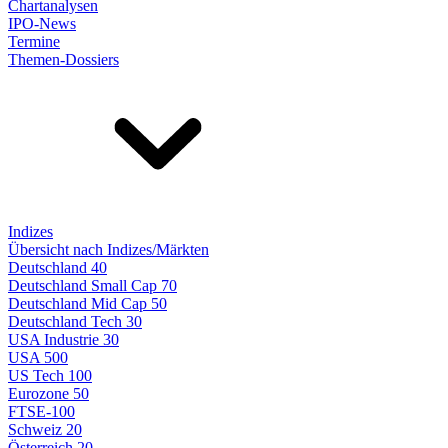
Chartanalysen
IPO-News
Termine
Themen-Dossiers
Indizes
Übersicht nach Indizes/Märkten
Deutschland 40
Deutschland Small Cap 70
Deutschland Mid Cap 50
Deutschland Tech 30
USA Industrie 30
USA 500
US Tech 100
Eurozone 50
FTSE-100
Schweiz 20
Österreich 20