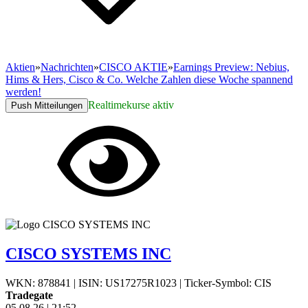
Aktien
»
Nachrichten
»
CISCO AKTIE
»
Earnings Preview: Nebius,
Hims & Hers, Cisco & Co. Welche Zahlen diese Woche spannend
werden!
Realtimekurse aktiv
Push Mitteilungen
CISCO SYSTEMS INC
WKN: 878841
|
ISIN: US17275R1023
|
Ticker-Symbol: CIS
Tradegate
05.08.26
|
21:52