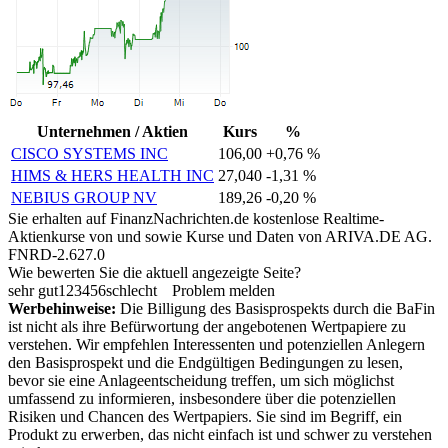
Unternehmen / Aktien
Kurs
%
CISCO SYSTEMS INC
106,00
+0,76 %
HIMS & HERS HEALTH INC
27,040
-1,31 %
NEBIUS GROUP NV
189,26
-0,20 %
Sie erhalten auf FinanzNachrichten.de kostenlose Realtime-
Aktienkurse von
und
sowie Kurse und Daten von
ARIVA.DE AG
.
FNRD-2.627.0
Wie bewerten Sie die aktuell angezeigte Seite?
sehr gut
1
2
3
4
5
6
schlecht
Problem melden
Werbehinweise:
Die Billigung des Basisprospekts durch die BaFin
ist nicht als ihre Befürwortung der angebotenen Wertpapiere zu
verstehen. Wir empfehlen Interessenten und potenziellen Anlegern
den Basisprospekt und die Endgültigen Bedingungen zu lesen,
bevor sie eine Anlageentscheidung treffen, um sich möglichst
umfassend zu informieren, insbesondere über die potenziellen
Risiken und Chancen des Wertpapiers. Sie sind im Begriff, ein
Produkt zu erwerben, das nicht einfach ist und schwer zu verstehen