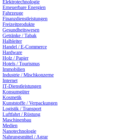
Elektrotechnologie
Erneuerbare Energien
Fahrzeuge
Finanzdienstleistungen
Freizeitprodukte
Gesundheitswesen
Getränke / Tabak
Halbleiter
Handel / E-Commerce
Hardware
Holz / Papier
Hotels / Tourismus
Immobilien
Industrie / Mischkonzerne
Internet
IT-Dienstleistungen
Konsumgüter
Kosmetik
Kunststoffe / Verpackungen
Logistik / Transport
Luftfahrt / Rüstung
Maschinenbau
Medien
Nanotechnologie
Nahrungsmittel / Agrar