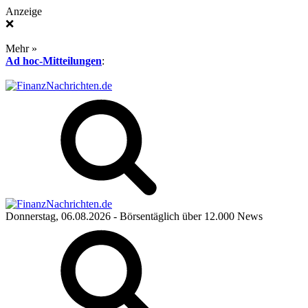
Anzeige
❌
Mehr »
Ad hoc-Mitteilungen
:
Donnerstag, 06.08.2026
- Börsentäglich über 12.000 News