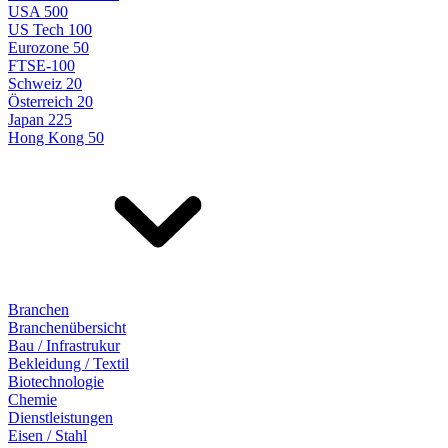
USA 500
US Tech 100
Eurozone 50
FTSE-100
Schweiz 20
Österreich 20
Japan 225
Hong Kong 50
Branchen
Branchenübersicht
Bau / Infrastrukur
Bekleidung / Textil
Biotechnologie
Chemie
Dienstleistungen
Eisen / Stahl