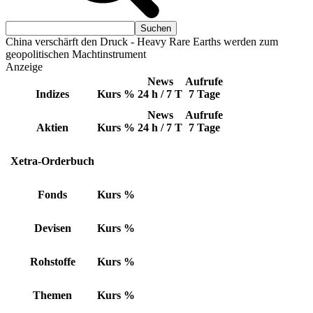
China verschärft den Druck - Heavy Rare Earths werden zum
geopolitischen Machtinstrument
Anzeige
News
Aufrufe
Indizes
Kurs
%
24 h / 7 T
7 Tage
News
Aufrufe
Aktien
Kurs
%
24 h / 7 T
7 Tage
Xetra-Orderbuch
Fonds
Kurs
%
Devisen
Kurs
%
Rohstoffe
Kurs
%
Themen
Kurs
%