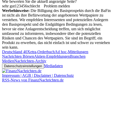
Wie bewerten Sie die aktuell angezeigte Seite?
sehr gut
1
2
3
4
5
6
schlecht
Problem melden
Werbehinweise:
Die Billigung des Basisprospekts durch die BaFin
ist nicht als ihre Befürwortung der angebotenen Wertpapiere zu
verstehen. Wir empfehlen Interessenten und potenziellen Anlegern
den Basisprospekt und die Endgültigen Bedingungen zu lesen,
bevor sie eine Anlageentscheidung treffen, um sich möglichst
umfassend zu informieren, insbesondere über die potenziellen
Risiken und Chancen des Wertpapiers. Sie sind im Begriff, ein
Produkt zu erwerben, das nicht einfach ist und schwer zu verstehen
sein kann.
Deutschland 40
Xetra-Orderbuch
Ad hoc-Mitteilungen
Nachrichten Börsen
Aktien-Empfehlungen
Branchen
Medien
Nachrichten-Archiv
Mediadaten
Datenschutzeinstellungen
Impressum | AGB | Disclaimer | Datenschutz
RSS-News von FinanzNachrichten.de