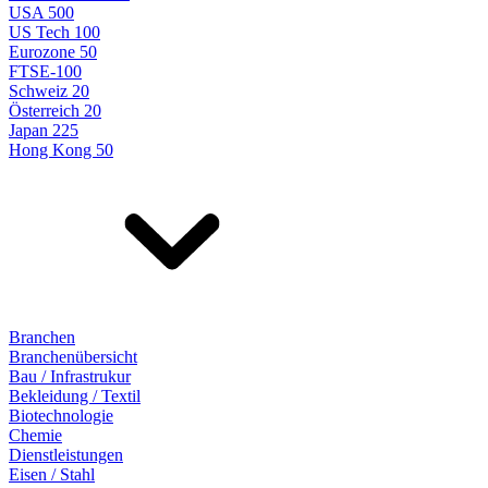
USA 500
US Tech 100
Eurozone 50
FTSE-100
Schweiz 20
Österreich 20
Japan 225
Hong Kong 50
Branchen
Branchenübersicht
Bau / Infrastrukur
Bekleidung / Textil
Biotechnologie
Chemie
Dienstleistungen
Eisen / Stahl