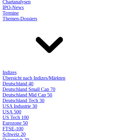
Chartanalysen
IPO-News
Termine
Themen-Dossiers
Indizes
Übersicht nach Indizes/Märkten
Deutschland 40
Deutschland Small Cap 70
Deutschland Mid Cap 50
Deutschland Tech 30
USA Industrie 30
USA 500
US Tech 100
Eurozone 50
FTSE-100
Schweiz 20
Österreich 20