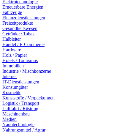
Elektrotechnologie
Erneuerbare Energien
Fahrzeuge
Finanzdienstleistungen
Freizeitprodukte
Gesundheitswesen
Getränke / Tabak
Halbleiter
Handel / E-Commerce
Hardware
Holz / Papier
Hotels / Tourismus
Immobilien
Industrie / Mischkonzerne
Internet
IT-Dienstleistungen
Konsumgüter
Kosmetik
Kunststoffe / Verpackungen
Logistik / Transport
Luftfahrt / Rüstung
Maschinenbau
Medien
Nanotechnologie
Nahrungsmittel / Agrar