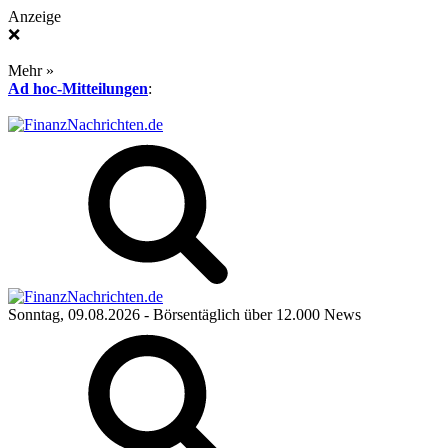
Anzeige
❌
Mehr »
Ad hoc-Mitteilungen
:
Sonntag, 09.08.2026
- Börsentäglich über 12.000 News