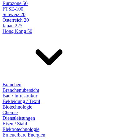
Eurozone 50
FTSE-100
Schweiz 20
Österreich 20
Japan 225
Hong Kong 50
Branchen
Branchenübersicht
Bau / Infrastrukur
Bekleidung / Textil
Biotechnologie
Chemie
Dienstleistungen
Eisen / Stahl
Elektrotechnologie
Erneuerbare Energien