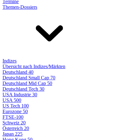
Termine
Themen-Dossiers
Indizes
Übersicht nach Indizes/Märkten
Deutschland 40
Deutschland Small Cap 70
Deutschland Mid Cap 50
Deutschland Tech 30
USA Industrie 30
USA 500
US Tech 100
Eurozone 50
FTSE-100
Schweiz 20
Österreich 20
Japan 225
Hong Kong 50