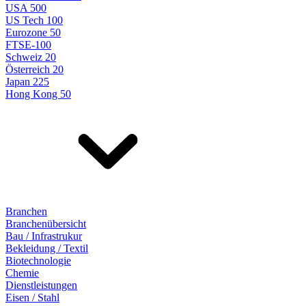
USA 500
US Tech 100
Eurozone 50
FTSE-100
Schweiz 20
Österreich 20
Japan 225
Hong Kong 50
Branchen
Branchenübersicht
Bau / Infrastrukur
Bekleidung / Textil
Biotechnologie
Chemie
Dienstleistungen
Eisen / Stahl