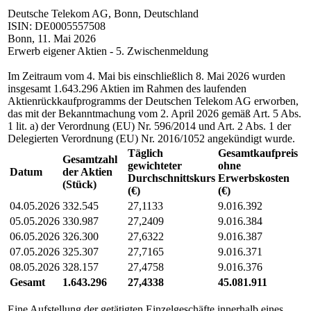
Deutsche Telekom AG, Bonn, Deutschland
ISIN: DE0005557508
Bonn, 11. Mai 2026
Erwerb eigener Aktien - 5. Zwischenmeldung
Im Zeitraum vom 4. Mai bis einschließlich 8. Mai 2026 wurden
insgesamt 1.643.296 Aktien im Rahmen des laufenden
Aktienrückkaufprogramms der Deutschen Telekom AG erworben,
das mit der Bekanntmachung vom 2. April 2026 gemäß Art. 5 Abs.
1 lit. a) der Verordnung (EU) Nr. 596/2014 und Art. 2 Abs. 1 der
Delegierten Verordnung (EU) Nr. 2016/1052 angekündigt wurde.
Täglich
Gesamtkaufpreis
Gesamtzahl
gewichteter
ohne
Datum
der Aktien
Durchschnittskurs
Erwerbskosten
(Stück)
(€)
(€)
04.05.2026
332.545
27,1133
9.016.392
05.05.2026
330.987
27,2409
9.016.384
06.05.2026
326.300
27,6322
9.016.387
07.05.2026
325.307
27,7165
9.016.371
08.05.2026
328.157
27,4758
9.016.376
Gesamt
1.643.296
27,4338
45.081.911
Eine Aufstellung der getätigten Einzelgeschäfte innerhalb eines