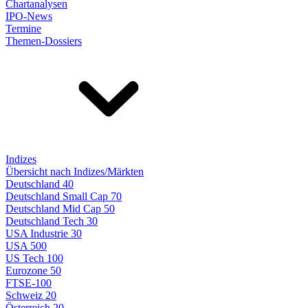
Chartanalysen
IPO-News
Termine
Themen-Dossiers
Indizes
Übersicht nach Indizes/Märkten
Deutschland 40
Deutschland Small Cap 70
Deutschland Mid Cap 50
Deutschland Tech 30
USA Industrie 30
USA 500
US Tech 100
Eurozone 50
FTSE-100
Schweiz 20
Österreich 20