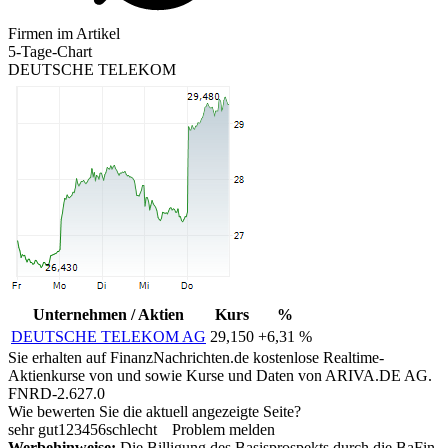
Firmen im Artikel
5-Tage-Chart
DEUTSCHE TELEKOM
Unternehmen / Aktien
Kurs
%
DEUTSCHE TELEKOM AG
29,150
+6,31 %
Sie erhalten auf FinanzNachrichten.de kostenlose Realtime-
Aktienkurse von
und
sowie Kurse und Daten von
ARIVA.DE AG
.
FNRD-2.627.0
Wie bewerten Sie die aktuell angezeigte Seite?
sehr gut
1
2
3
4
5
6
schlecht
Problem melden
Werbehinweise:
Die Billigung des Basisprospekts durch die BaFin