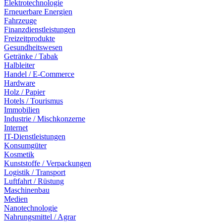
Elektrotechnologie
Erneuerbare Energien
Fahrzeuge
Finanzdienstleistungen
Freizeitprodukte
Gesundheitswesen
Getränke / Tabak
Halbleiter
Handel / E-Commerce
Hardware
Holz / Papier
Hotels / Tourismus
Immobilien
Industrie / Mischkonzerne
Internet
IT-Dienstleistungen
Konsumgüter
Kosmetik
Kunststoffe / Verpackungen
Logistik / Transport
Luftfahrt / Rüstung
Maschinenbau
Medien
Nanotechnologie
Nahrungsmittel / Agrar