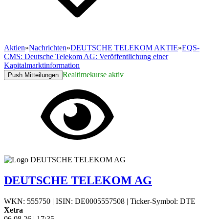
Aktien
»
Nachrichten
»
DEUTSCHE TELEKOM AKTIE
»
EQS-
CMS: Deutsche Telekom AG: Veröffentlichung einer
Kapitalmarktinformation
Realtimekurse aktiv
Push Mitteilungen
DEUTSCHE TELEKOM AG
WKN: 555750
|
ISIN: DE0005557508
|
Ticker-Symbol: DTE
Xetra
06.08.26
|
17:35