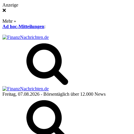
Anzeige
❌
Mehr »
Ad hoc-Mitteilungen
:
Freitag, 07.08.2026
- Börsentäglich über 12.000 News