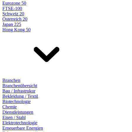
Eurozone 50
FTSE-100
Schweiz 20
Österreich 20
Japan 225
Hong Kong 50
Branchen
Branchenübersicht
Bau / Infrastrukur
Bekleidung / Textil
Biotechnologie
Chemie
Dienstleistungen
Eisen / Stahl
Elektrotechnologie
Erneuerbare Energien