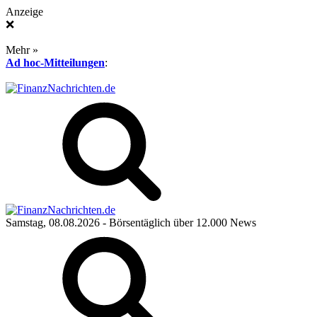
Anzeige
❌
Mehr »
Ad hoc-Mitteilungen
:
Samstag, 08.08.2026
- Börsentäglich über 12.000 News