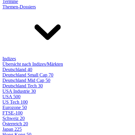
Termine
Themen-Dossiers
Indizes
Übersicht nach Indizes/Märkten
Deutschland 40
Deutschland Small Cap 70
Deutschland Mid Cap 50
Deutschland Tech 30
USA Industrie 30
USA 500
US Tech 100
Eurozone 50
FTSE-100
Schweiz 20
Österreich 20
Japan 225
Hong Kong 50