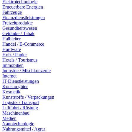
Elektrotechnologie
Erneuerbare Energien
Fahrzeuge
Finanzdienstleistungen
Freizeitprodukte
Gesundheitswesen
Getränke / Tabak
Halbleiter
Handel / E-Commerce
Hardware
Holz / Papier
Hotels / Tourismus
Immobilien
Industrie / Mischkonzerne
Internet
IT-Dienstleistungen
Konsumgüter
Kosmetik
Kunststoffe / Verpackungen
Logistik / Transport
Luftfahrt / Rüstung
Maschinenbau
Medien
Nanotechnologie
Nahrungsmittel / Agrar