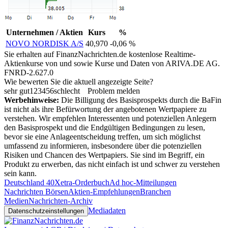
Unternehmen / Aktien
Kurs
%
NOVO NORDISK A/S
40,970
-0,06 %
Sie erhalten auf FinanzNachrichten.de kostenlose Realtime-
Aktienkurse von
und
sowie Kurse und Daten von
ARIVA.DE AG
.
FNRD-2.627.0
Wie bewerten Sie die aktuell angezeigte Seite?
sehr gut
1
2
3
4
5
6
schlecht
Problem melden
Werbehinweise:
Die Billigung des Basisprospekts durch die BaFin
ist nicht als ihre Befürwortung der angebotenen Wertpapiere zu
verstehen. Wir empfehlen Interessenten und potenziellen Anlegern
den Basisprospekt und die Endgültigen Bedingungen zu lesen,
bevor sie eine Anlageentscheidung treffen, um sich möglichst
umfassend zu informieren, insbesondere über die potenziellen
Risiken und Chancen des Wertpapiers. Sie sind im Begriff, ein
Produkt zu erwerben, das nicht einfach ist und schwer zu verstehen
sein kann.
Deutschland 40
Xetra-Orderbuch
Ad hoc-Mitteilungen
Nachrichten Börsen
Aktien-Empfehlungen
Branchen
Medien
Nachrichten-Archiv
Mediadaten
Datenschutzeinstellungen