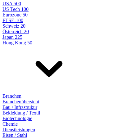
USA 500
US Tech 100
Eurozone 50
FTSE-100
Schweiz 20
Österreich 20
Japan 225
Hong Kong 50
Branchen
Branchenübersicht
Bau / Infrastrukur
Bekleidung / Textil
Biotechnologie
Chemie
Dienstleistungen
Eisen / Stahl