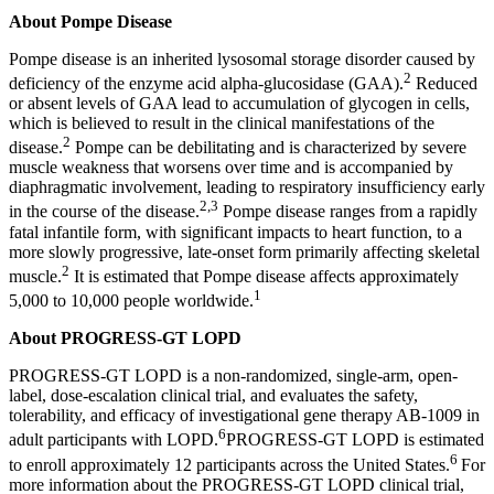
About Pompe Disease
Pompe disease is an inherited lysosomal storage disorder caused by
2
deficiency of the enzyme acid alpha-glucosidase (GAA).
Reduced
or absent levels of GAA lead to accumulation of glycogen in cells,
which is believed to result in the clinical manifestations of the
2
disease.
Pompe can be debilitating and is characterized by severe
muscle weakness that worsens over time and is accompanied by
diaphragmatic involvement, leading to respiratory insufficiency early
2,3
in the course of the disease.
Pompe disease ranges from a rapidly
fatal infantile form, with significant impacts to heart function, to a
more slowly progressive, late-onset form primarily affecting skeletal
2
muscle.
It is estimated that Pompe disease affects approximately
1
5,000 to 10,000 people worldwide.
About
PROGRESS-GT LOPD
PROGRESS-GT LOPD is a non-randomized, single-arm, open-
label, dose-escalation clinical trial, and evaluates the safety,
tolerability, and efficacy of investigational gene therapy AB-1009 in
6
adult participants with LOPD.
PROGRESS-GT LOPD is estimated
6
to enroll approximately 12 participants across the United States.
For
more information about the PROGRESS-GT LOPD clinical trial,