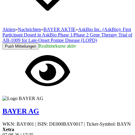
Aktien
»
Nachrichten
»
BAYER AKTIE
»
AskBio Inc. (AskBio): First
Participant Dosed in AskBio Phase 1/Phase 2 Gene Therapy Trial of
AB-1009 for Late-Onset Pompe Disease (LOPD)
Realtimekurse aktiv
Push Mitteilungen
BAYER AG
WKN: BAY001
|
ISIN: DE000BAY0017
|
Ticker-Symbol: BAYN
Xetra
07.08.26
|
17:35