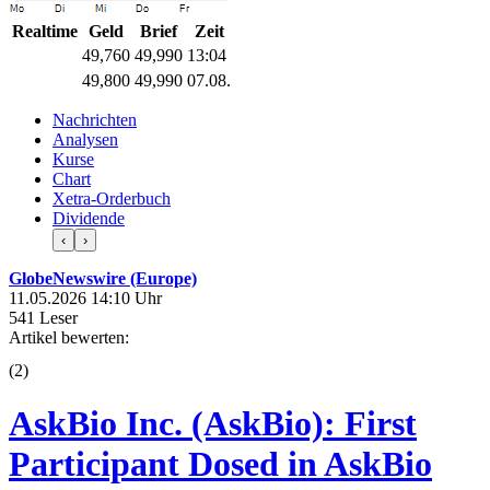
Realtime
Geld
Brief
Zeit
49,760
49,990
13:04
49,800
49,990
07.08.
Nachrichten
Analysen
Kurse
Chart
Xetra-Orderbuch
Dividende
‹
›
GlobeNewswire (Europe)
11.05.2026 14:10 Uhr
541 Leser
Artikel bewerten:
(
2
)
AskBio Inc. (AskBio): First
Participant Dosed in AskBio