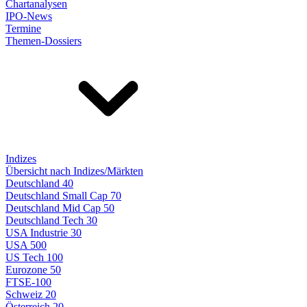
Chartanalysen
IPO-News
Termine
Themen-Dossiers
Indizes
Übersicht nach Indizes/Märkten
Deutschland 40
Deutschland Small Cap 70
Deutschland Mid Cap 50
Deutschland Tech 30
USA Industrie 30
USA 500
US Tech 100
Eurozone 50
FTSE-100
Schweiz 20
Österreich 20