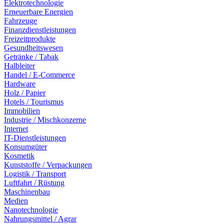
Elektrotechnologie
Erneuerbare Energien
Fahrzeuge
Finanzdienstleistungen
Freizeitprodukte
Gesundheitswesen
Getränke / Tabak
Halbleiter
Handel / E-Commerce
Hardware
Holz / Papier
Hotels / Tourismus
Immobilien
Industrie / Mischkonzerne
Internet
IT-Dienstleistungen
Konsumgüter
Kosmetik
Kunststoffe / Verpackungen
Logistik / Transport
Luftfahrt / Rüstung
Maschinenbau
Medien
Nanotechnologie
Nahrungsmittel / Agrar