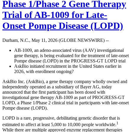
Phase 1/Phase 2 Gene Therapy
Trial of AB-1009 for Late-
Onset Pompe Disease (LOPD)
Durham, N.C., May 11, 2026 (GLOBE NEWSWIRE) --
AB-1009, an adeno-associated virus (AAV) investigational
gene therapy, is being evaluated for the treatment of late-onset
Pompe disease (LOPD) in the PROGRESS-GT LOPD trial
AskBio initiated recruitment in the United States earlier in
2026, with enrollment ongoing?
AskBio Inc. (AskBio), a gene therapy company wholly owned and
independently operated as a subsidiary of Bayer AG, today
announced that the first participant has been dosed with
investigational gene therapy AB-1009 as part of PROGRESS-GT
LOPD, a Phase 1/Phase 2 clinical trial in participants with late-onset
Pompe disease (LOPD).
LOPD is a rare, progressive, debilitating genetic disorder that is
1
estimated to affect at least 5,000 to 10,000 people worldwide.
While there are multiple approved enzyme replacement therapies