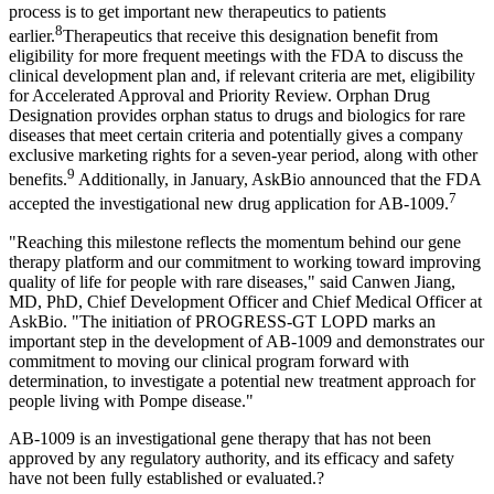
process is to get important new therapeutics to patients
8
earlier.
Therapeutics that receive this designation benefit from
eligibility for more frequent meetings with the FDA to discuss the
clinical development plan and, if relevant criteria are met, eligibility
for Accelerated Approval and Priority Review. Orphan Drug
Designation provides orphan status to drugs and biologics for rare
diseases that meet certain criteria and potentially gives a company
exclusive marketing rights for a seven-year period, along with other
9
benefits.
Additionally, in January, AskBio announced that the FDA
7
accepted the investigational new drug application for AB-1009.
"Reaching this milestone reflects the momentum behind our gene
therapy platform and our commitment to working toward improving
quality of life for people with rare diseases," said Canwen Jiang,
MD, PhD, Chief Development Officer and Chief Medical Officer at
AskBio. "The initiation of PROGRESS-GT LOPD marks an
important step in the development of AB-1009 and demonstrates our
commitment to moving our clinical program forward with
determination, to investigate a potential new treatment approach for
people living with Pompe disease."
AB-1009 is an investigational gene therapy that has not been
approved by any regulatory authority, and its efficacy and safety
have not been fully established or evaluated.?