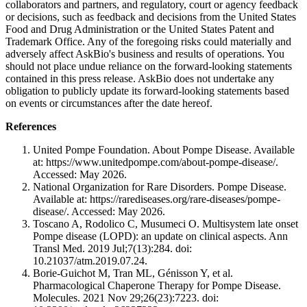
collaborators and partners, and regulatory, court or agency feedback
or decisions, such as feedback and decisions from the United States
Food and Drug Administration or the United States Patent and
Trademark Office. Any of the foregoing risks could materially and
adversely affect AskBio's business and results of operations. You
should not place undue reliance on the forward-looking statements
contained in this press release. AskBio does not undertake any
obligation to publicly update its forward-looking statements based
on events or circumstances after the date hereof.
References
United Pompe Foundation. About Pompe Disease. Available
at: https://www.unitedpompe.com/about-pompe-disease/.
Accessed: May 2026.
National Organization for Rare Disorders. Pompe Disease.
Available at: https://rarediseases.org/rare-diseases/pompe-
disease/. Accessed: May 2026.
Toscano A, Rodolico C, Musumeci O. Multisystem late onset
Pompe disease (LOPD): an update on clinical aspects. Ann
Transl Med. 2019 Jul;7(13):284. doi:
10.21037/atm.2019.07.24.
Borie-Guichot M, Tran ML, Génisson Y, et al.
Pharmacological Chaperone Therapy for Pompe Disease.
Molecules. 2021 Nov 29;26(23):7223. doi: