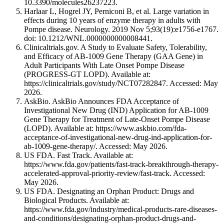
10.3390/molecules26237223.
Harlaar L, Hogrel JY, Perniconi B, et al. Large variation in
effects during 10 years of enzyme therapy in adults with
Pompe disease. Neurology. 2019 Nov 5;93(19):e1756-e1767.
doi: 10.1212/WNL.0000000000008441.
Clinicaltrials.gov. A Study to Evaluate Safety, Tolerability,
and Efficacy of AB-1009 Gene Therapy (GAA Gene) in
Adult Participants With Late Onset Pompe Disease
(PROGRESS-GT LOPD). Available at:
https://clinicaltrials.gov/study/NCT07282847. Accessed: May
2026.
AskBio. AskBio Announces FDA Acceptance of
Investigational New Drug (IND) Application for AB-1009
Gene Therapy for Treatment of Late-Onset Pompe Disease
(LOPD). Available at: https://www.askbio.com/fda-
acceptance-of-investigational-new-drug-ind-application-for-
ab-1009-gene-therapy/. Accessed: May 2026.
US FDA. Fast Track. Available at:
https://www.fda.gov/patients/fast-track-breakthrough-therapy-
accelerated-approval-priority-review/fast-track. Accessed:
May 2026.
US FDA. Designating an Orphan Product: Drugs and
Biological Products. Available at:
https://www.fda.gov/industry/medical-products-rare-diseases-
and-conditions/designating-orphan-product-drugs-and-