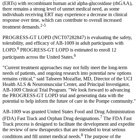
(ERTs) with recombinant human acid alpha-glucosidase (rhGAA),
there remains a strong level of unmet medical need, as some
individuals receiving ERT may experience a decrease in clinical
response over time, which can contribute to overall increased
2-5
treatment demands.
PROGRESS-GT LOPD (NCT07282847) is evaluating the safety,
tolerability, and efficacy of AB-1009 in adult participants with
6
LOPD.
PROGRESS-GT LOPD is estimated to enroll 12
6
participants across the United States.
"Current treatment approaches may not fully meet the long-term
needs of patients, and ongoing research into potential new options
remains critical," said Tahseen Mozaffar, MD, Director of the UCI
Health ALS & Neuromuscular Center, and Principal Investigator,
AB-1009 Clinical Trial Program. "We look forward to advancing
the PROGRESS-GT LOPD trial and generating data with the
potential to help inform the future of care in the Pompe community."
AB-1009 was granted United States Food and Drug Administration
7
(FDA) Fast Track and Orphan Drug designations.
The FDA Fast
Track process is designed to facilitate the development and expedite
the review of new therapeutics that are intended to treat serious
8
conditions and fill unmet medical needs.
The purpose of the