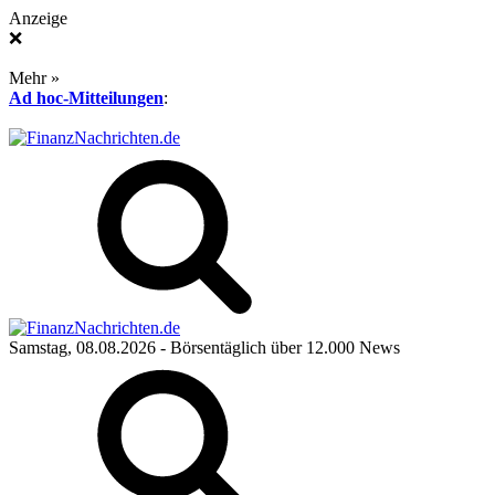
Anzeige
❌
Mehr »
Ad hoc-Mitteilungen
:
Samstag, 08.08.2026
- Börsentäglich über 12.000 News